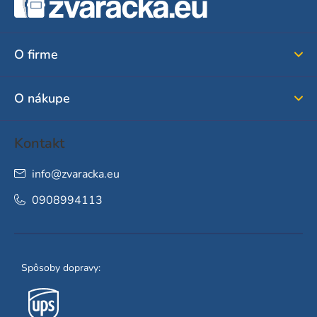
á
p
ä
O firme
t
i
O nákupe
e
Kontakt
info
@
zvaracka.eu
0908994113
Spôsoby dopravy: