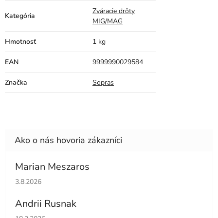
Zváracie drôty
Kategória
MIG/MAG
Hmotnosť
1 kg
EAN
9999990029584
Značka
Sopras
Marian Meszaros
Hodnotenie obchodu je 5 z 5 hviezdičiek.
3.8.2026
Andrii Rusnak
Hodnotenie obchodu je 5 z 5 hviezdičiek.