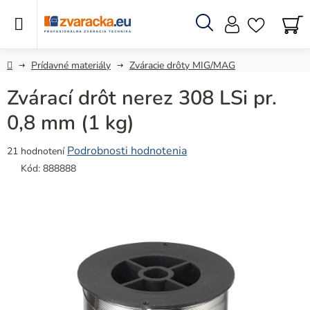
Prejsť
na
obsah
Hľadať
N
KO
Domov
Prídavné materiály
Zváracie drôty MIG/MAG
Zvárací drôt nerez 308 LSi pr.
0,8 mm (1 kg)
Priemerné
Podrobnosti hodnotenia
21 hodnotení
hodnotenie
Kód:
888888
produktu
je
4,9
z
5
hviezdičiek.