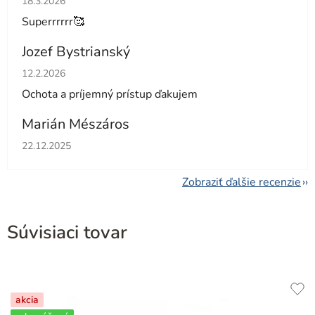
18.3.2026
Superrrrrr🥰
Jozef Bystrianský
Hodnotenie obchodu je 5 z 5 hviezdičiek.
12.2.2026
Ochota a príjemný prístup ďakujem
Marián Mészáros
Hodnotenie obchodu je 5 z 5 hviezdičiek.
22.12.2025
Zobraziť ďalšie recenzie
Súvisiaci tovar
akcia