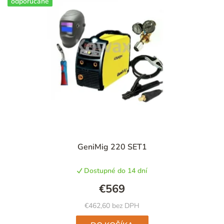
odporúčané
Priemerné
GeniMig 220 SET1
hodnotenie
produktu
Dostupné do 14 dní
je
4,7
€569
z
5
€462,60 bez DPH
hviezdičiek.