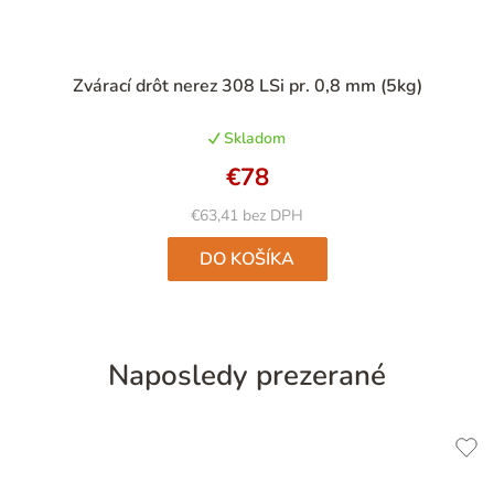
Priemerné
Zvárací drôt nerez 308 LSi pr. 0,8 mm (5kg)
hodnotenie
produktu
Skladom
je
5,0
€78
z
5
€63,41 bez DPH
hviezdičiek.
DO KOŠÍKA
Naposledy prezerané