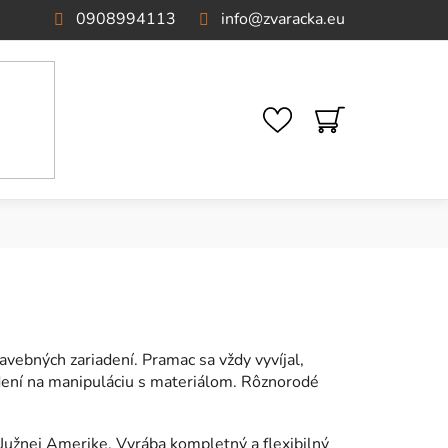
0908994113
info
@
zvaracka.eu
NÁKUPNÝ
KOŠÍK
avebných zariadení. Pramac sa vždy vyvíjal,
adení na manipuláciu s materiálom. Rôznorodé
Južnej Amerike. Vyrába kompletný a flexibilný