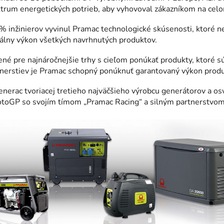
ktrum energetických potrieb, aby vyhovoval zákazníkom na cel
 inžinierov vyvinul Pramac technologické skúsenosti, ktoré n
málny výkon všetkých navrhnutých produktov.
ené pre najnáročnejšie trhy s cieľom ponúkať produkty, ktoré
rtnerstiev je Pramac schopný ponúknuť garantovaný výkon prod
nerac tvoriacej tretieho najväčšieho výrobcu generátorov a os
toGP so svojím tímom „Pramac Racing“ a silným partnerstvom 