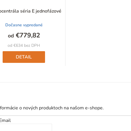
ocentrála séria E jednofázové
Dočasne vypredané
€779,82
od
od €634 bez DPH
DETAIL
O
v
l
á
d
nformácie o nových produktoch na našom e-shope.
a
Email
c