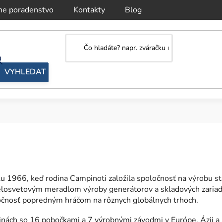
ne poradenstvo
Kontakty
Blog
ku 1966, keď rodina Campinoti založila spoločnosť na výrobu st
a celosvetovým meradlom výroby generátorov a skladových zari
ločnosť popredným hráčom na rôznych globálnych trhoch.
inách so 16 pobočkami a 7 výrobnými závodmi v Európe, Ázii a 