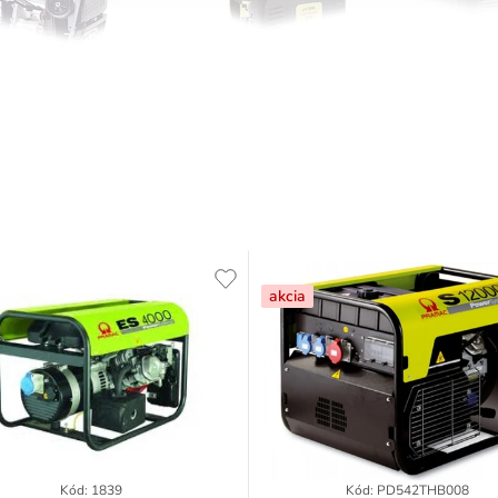
akcia
Kód:
1839
Kód:
PD542THB008