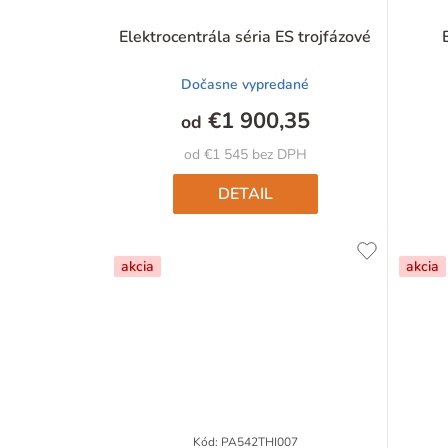
r
Elektrocentrála séria ES trojfázové
o
Dočasne vypredané
d
€1 900,35
od
u
od €1 545 bez DPH
k
DETAIL
t
o
akcia
akcia
v
Kód:
PA542THI007