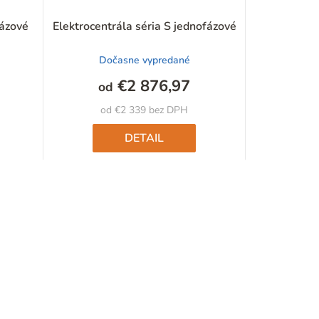
r
fázové
Elektrocentrála séria S jednofázové
o
Dočasne vypredané
d
€2 876,97
od
u
od €2 339 bez DPH
k
DETAIL
t
o
v