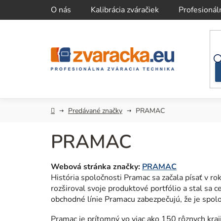
Prejsť
O nás
Kalibrácia zváračiek
Profesionál
na
obsah
Domov
Predávané značky
PRAMAC
PRAMAC
Webová stránka značky:
PRAMAC
História spoločnosti Pramac sa začala písať v ro
rozširoval svoje produktové portfólio a stal s
obchodné línie Pramacu zabezpečujú, že je spo
Pramac je prítomný vo viac ako 150 rôznych kraj