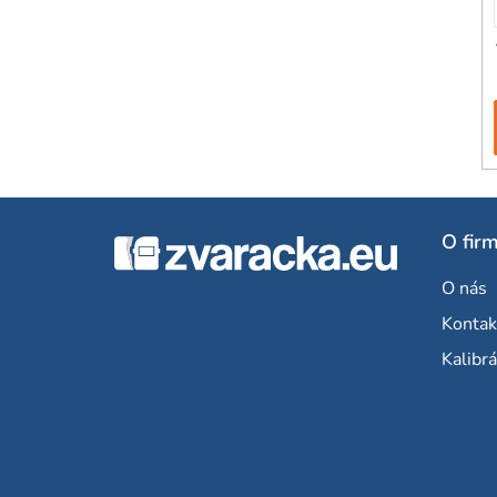
Z
O fir
á
O nás
p
Kontak
ä
Kalibrá
t
i
e