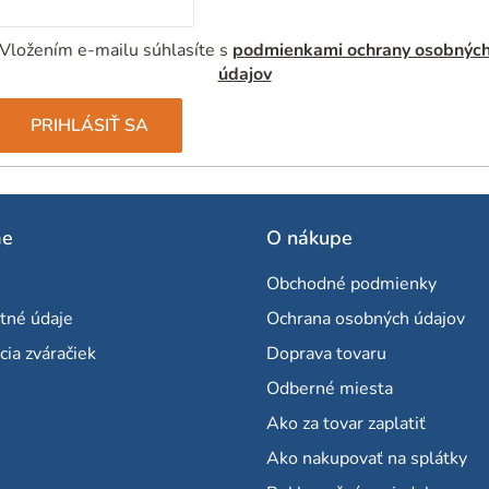
i
e
Vložením e-mailu súhlasíte s
podmienkami ochrany osobnýc
p
údajov
r
v
PRIHLÁSIŤ SA
k
y
v
me
O nákupe
ý
p
Obchodné podmienky
i
tné údaje
Ochrana osobných údajov
s
cia zváračiek
Doprava tovaru
u
Odberné miesta
Ako za tovar zaplatiť
Ako nakupovať na splátky