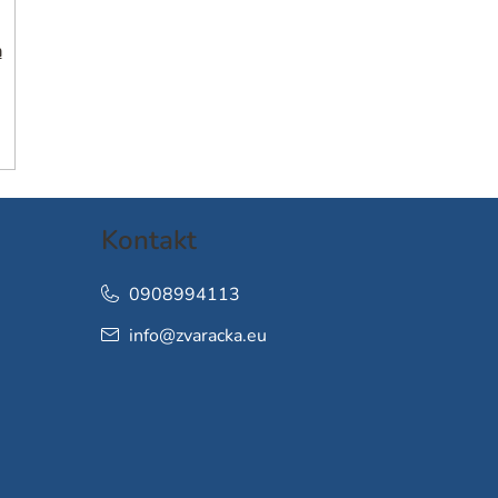
h
Kontakt
0908994113
info
@
zvaracka.eu