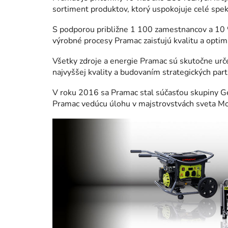
sortiment produktov, ktorý uspokojuje celé spe
S podporou približne 1 100 zamestnancov a 10 %
výrobné procesy Pramac zaisťujú kvalitu a opti
Všetky zdroje a energie Pramac sú skutočne urč
najvyššej kvality a budovaním strategických pa
V roku 2016 sa Pramac stal súčasťou skupiny Ge
Pramac vedúcu úlohu v majstrovstvách sveta Mo