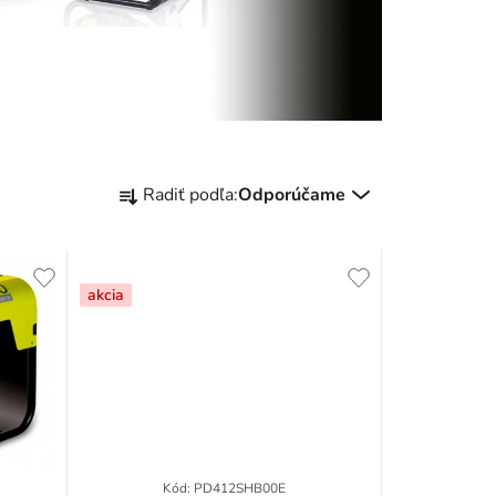
R
Radiť podľa:
Odporúčame
a
d
akcia
e
n
i
e
p
Kód:
PD412SHB00E