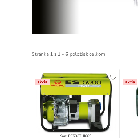
Stránka
1
z
1
-
6
položiek celkom
V
akcia
akcia
ý
p
i
s
p
Kód:
PE532THI000