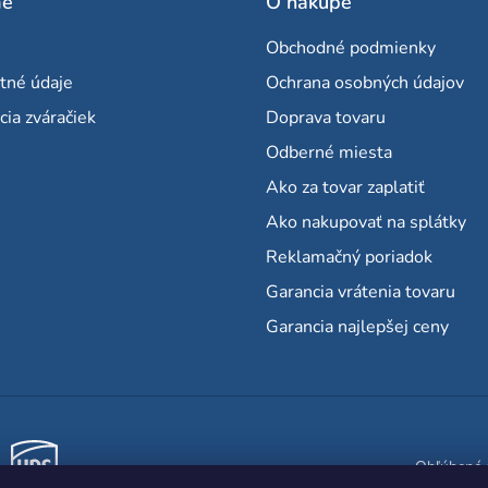
me
O nákupe
ý
p
Obchodné podmienky
i
tné údaje
Ochrana osobných údajov
s
cia zváračiek
Doprava tovaru
u
Odberné miesta
Ako za tovar zaplatiť
Ako nakupovať na splátky
Reklamačný poriadok
Garancia vrátenia tovaru
Garancia najlepšej ceny
Obľúbené 