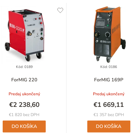
Kód:
0189
Kód:
0186
Priemerné
ForMIG 220
ForMIG 169P
hodnotenie
produktu
Predaj ukončený
Predaj ukončený
je
5,0
€2 238,60
€1 669,11
z
5
€1 820 bez DPH
€1 357 bez DPH
hviezdičiek.
DO KOŠÍKA
DO KOŠÍKA