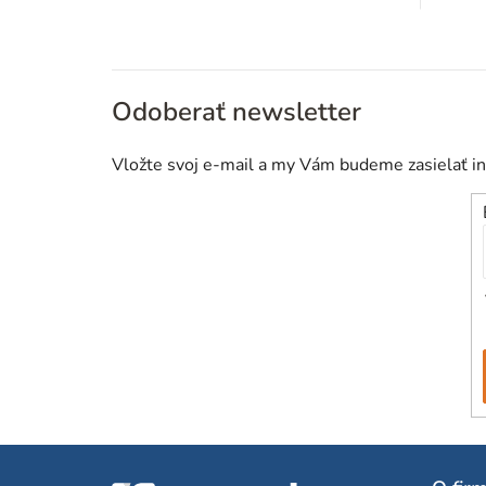
t
o
v
Odoberať newsletter
Vložte svoj e-mail a my Vám budeme zasielať i
Z