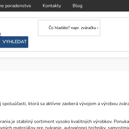
ne poradenstvo
Kontakty
Blog
j spoluúčasti, ktorá sa aktívne zaoberá vývojom a výrobou zvá
rania je stabilný sortiment vysoko kvalitných výrobkov. Ponuk
davných materiálov pre zváranie, autogénnej techniky, samostmi