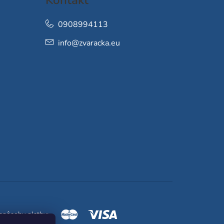
0908994113
info
@
zvaracka.eu
spôsoby platby: