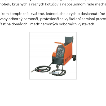
ednotiek, brúsnych a rezných kotúčov a neposlednom rade mecha
kom komplexné, kvalitné, jednoducho a rýchlo dosiahnuteľné sl
kovaný odborný personál, profesionálne vyškolení servisní praco
účasť na domácich i medzinárodných odborných výstavách.