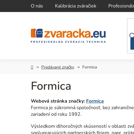
Prejsť
O nás
Kalibrácia zváračiek
Profesionál
na
obsah
Domov
Predávané značky
Formica
Formica
Webová stránka značky:
Formica
Formica je súkromná spoločnosť, bez zahranične
zariadení od roku 1992.
Výsledkom dlhoročných skúseností v oblasti zvá
spolupracujúcich partnerských firiem, napr. prí