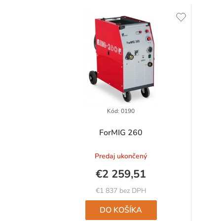
V
ý
p
i
s
p
Kód:
0190
Priemerné
r
ForMIG 260
hodnotenie
o
produktu
Predaj ukončený
je
d
5,0
€2 259,51
z
u
5
€1 837 bez DPH
hviezdičiek.
k
DO KOŠÍKA