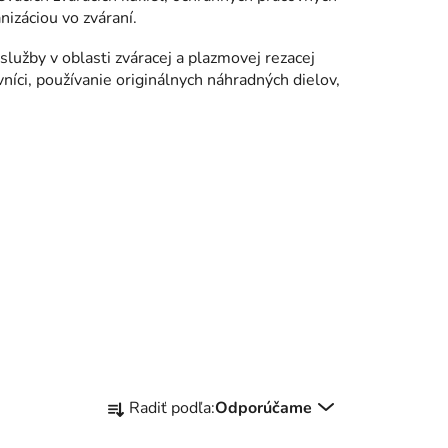
nizáciou vo zváraní.
užby v oblasti zváracej a plazmovej rezacej
vníci, používanie originálnych náhradných dielov,
R
Radiť podľa:
Odporúčame
a