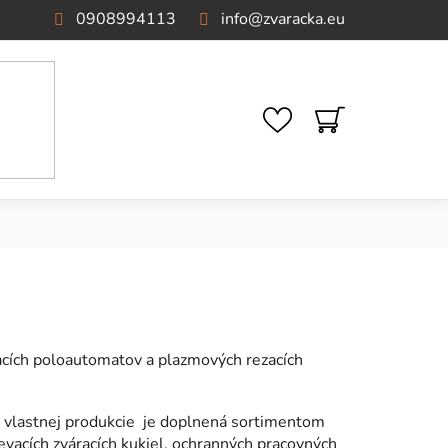
0908994113
info
@
zvaracka.eu
NÁKUPNÝ
KOŠÍK
racích poloautomatov a plazmových rezacích
a vlastnej produkcie je doplnená sortimentom
evacích zváracích kukiel, ochranných pracovných