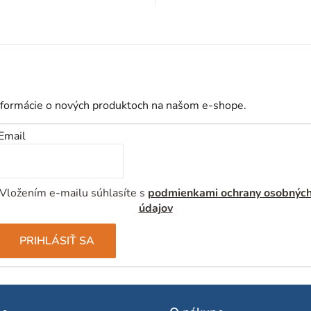
O
v
l
á
d
nformácie o nových produktoch na našom e-shope.
a
Email
c
i
e
Vložením e-mailu súhlasíte s
podmienkami ochrany osobnýc
p
údajov
r
v
PRIHLÁSIŤ SA
k
y
v