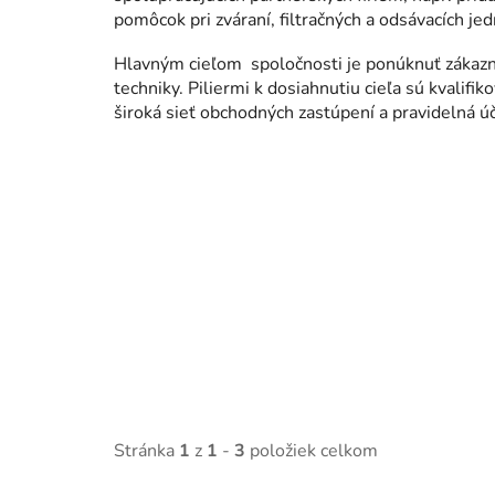
pomôcok pri zváraní, filtračných a odsávacích j
Hlavným cieľom spoločnosti je ponúknuť zákazní
techniky. Piliermi k dosiahnutiu cieľa sú kvalifi
široká sieť obchodných zastúpení a pravidelná 
Stránka
1
z
1
-
3
položiek celkom