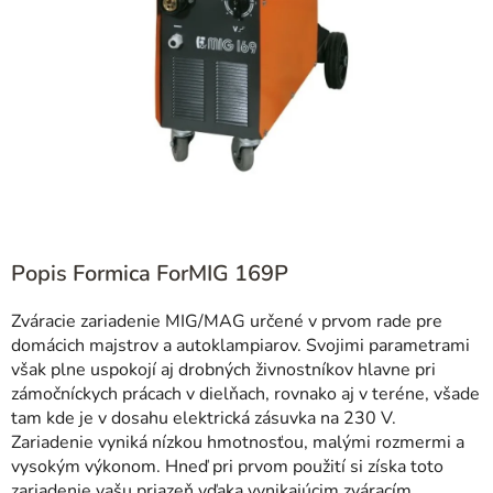
Popis Formica ForMIG 169P
Zváracie zariadenie MIG/MAG určené v prvom rade pre
domácich majstrov a autoklampiarov. Svojimi parametrami
však plne uspokojí aj drobných živnostníkov hlavne pri
zámočníckych prácach v dielňach, rovnako aj v teréne, všade
tam kde je v dosahu elektrická zásuvka na 230 V.
Zariadenie vyniká nízkou hmotnosťou, malými rozmermi a
vysokým výkonom. Hneď pri prvom použití si získa toto
zariadenie vašu priazeň vďaka vynikajúcim zváracím