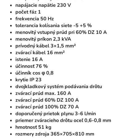
napájacie napätie 230 V
počet fáz 1
frekvencia 50 Hz
tolerancia kolísania siete -5 +5 %
menovitý vstupný prúd pri 60% DZ 10 A
menovitý príkon 2,3 kVA
prívodný kábel 3×1,5 mm²
zvárací kábel 16 mm²
istenie 16 A
účinnosť 76 %
účinník cos φ 0,8
krytie IP 23
dvojkladkový systém podávania drôtu
zvárací prúd max. 160 A
zvárací prúd 60% DZ 100 A
zvárací prúd 100% DZ 70 A
doporučený prietok plynu 3-6 l/min
priemer zváracieho drôtu oceľ 0,6-0,8 mm
hmotnosť 51 kg
rozmery zdroja 365×705×810 mm