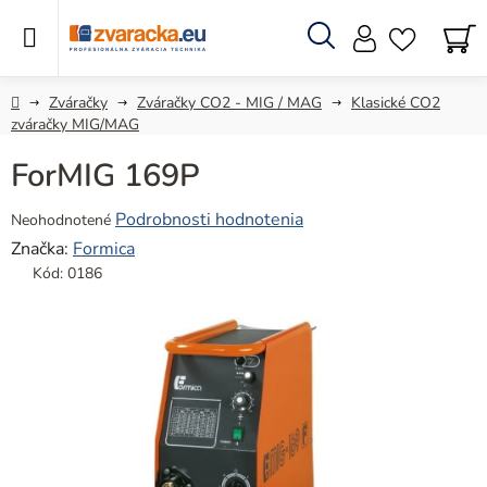
Prejsť
na
obsah
Hľadať
N
KO
Domov
Zváračky
Zváračky CO2 - MIG / MAG
Klasické CO2
zváračky MIG/MAG
ForMIG 169P
Priemerné
Podrobnosti hodnotenia
Neohodnotené
hodnotenie
Značka:
Formica
produktu
Kód:
0186
je
0,0
z
5
hviezdičiek.