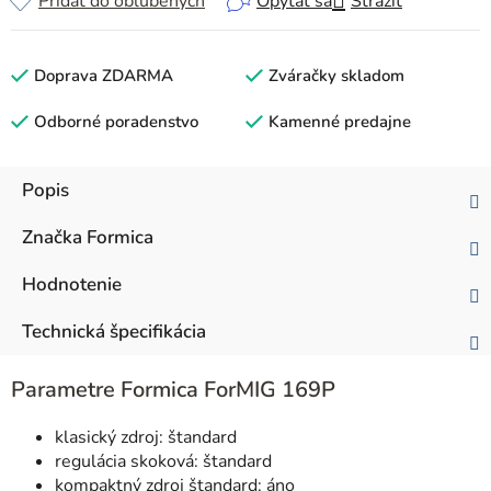
Pridať do obľúbených
Opýtať sa
Strážiť
Doprava ZDARMA
Zváračky skladom
Odborné poradenstvo
Kamenné predajne
Popis
Značka
Formica
Hodnotenie
Technická špecifikácia
Parametre Formica ForMIG 169P
klasický zdroj: štandard
regulácia skoková: štandard
kompaktný zdroj štandard: áno