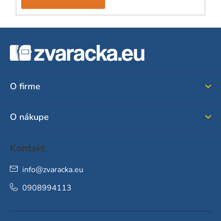
Z
á
p
ä
O firme
t
i
O nákupe
e
Kontakt
info
@
zvaracka.eu
0908994113