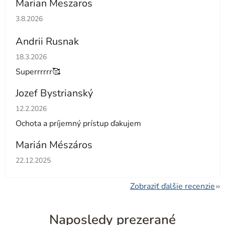
Marian Meszaros
Hodnotenie obchodu je 5 z 5 hviezdičiek.
3.8.2026
Andrii Rusnak
Hodnotenie obchodu je 5 z 5 hviezdičiek.
18.3.2026
Superrrrrr🥰
Jozef Bystrianský
Hodnotenie obchodu je 5 z 5 hviezdičiek.
12.2.2026
Ochota a príjemný prístup ďakujem
Marián Mészáros
Hodnotenie obchodu je 5 z 5 hviezdičiek.
22.12.2025
Zobraziť ďalšie recenzie
Naposledy prezerané