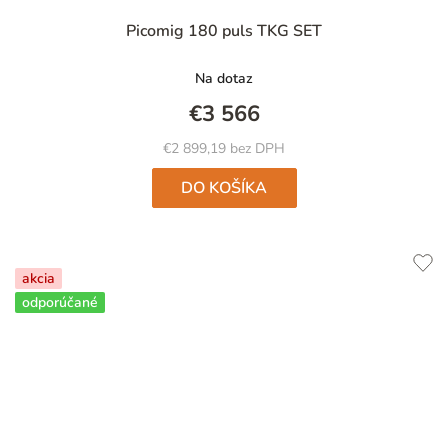
Picomig 180 puls TKG SET
Na dotaz
€3 566
€2 899,19 bez DPH
DO KOŠÍKA
akcia
odporúčané