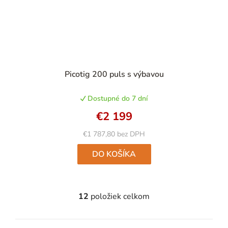
Priemerné
Picotig 200 puls s výbavou
hodnotenie
produktu
Dostupné do 7 dní
je
5,0
€2 199
z
5
€1 787,80 bez DPH
hviezdičiek.
DO KOŠÍKA
12
položiek celkom
O
v
l