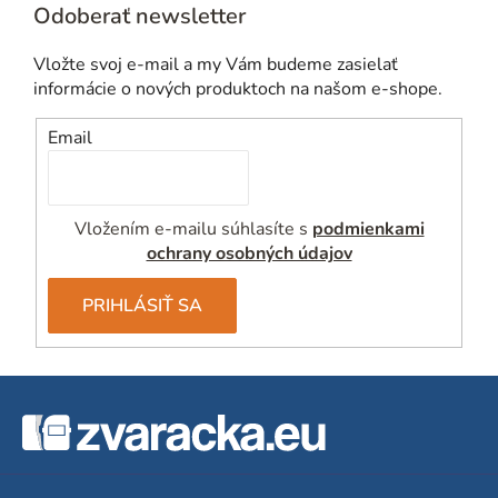
Odoberať newsletter
á
d
Vložte svoj e-mail a my Vám budeme zasielať
a
informácie o nových produktoch na našom e-shope.
c
i
Email
e
p
r
Vložením e-mailu súhlasíte s
podmienkami
v
ochrany osobných údajov
k
y
PRIHLÁSIŤ SA
v
ý
p
Z
i
á
s
u
p
ä