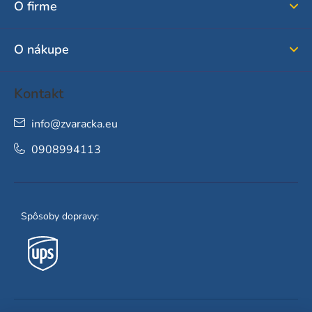
O firme
t
i
O nákupe
e
Kontakt
info
@
zvaracka.eu
0908994113
Spôsoby dopravy: