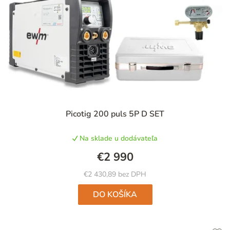
s
p
p
r
r
o
o
d
d
u
u
k
k
t
t
Picotig 200 puls 5P D SET
o
o
v
Na sklade u dodávateľa
v
€2 990
€2 430,89 bez DPH
DO KOŠÍKA