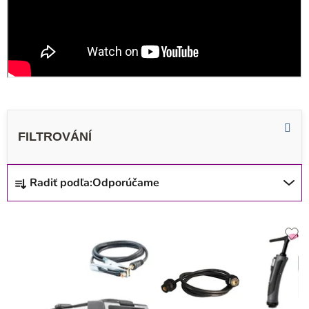
R
Radiť podľa:
Odporúčame
a
d
V
e
ý
n
p
i
i
e