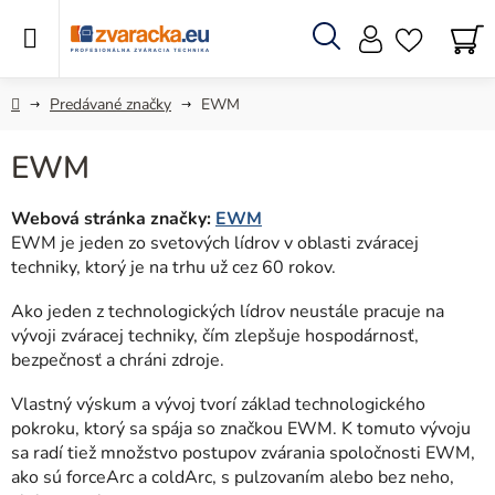
Prejsť
na
obsah
Hľadať
N
KO
Domov
Predávané značky
EWM
EWM
Webová stránka značky:
EWM
EWM je jeden zo svetových lídrov v oblasti zváracej
techniky, ktorý je na trhu už cez 60 rokov.
Ako jeden z technologických lídrov neustále pracuje na
vývoji zváracej techniky, čím zlepšuje hospodárnosť,
bezpečnosť a chráni zdroje.
Vlastný výskum a vývoj tvorí základ technologického
pokroku, ktorý sa spája so značkou EWM. K tomuto vývoju
sa radí tiež množstvo postupov zvárania spoločnosti EWM,
ako sú forceArc a coldArc, s pulzovaním alebo bez neho,