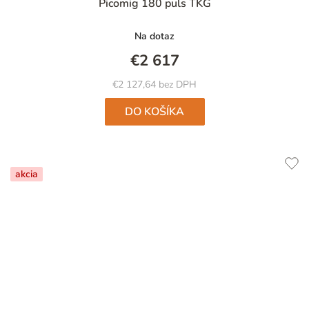
Picomig 180 puls TKG
Na dotaz
€2 617
€2 127,64 bez DPH
DO KOŠÍKA
akcia