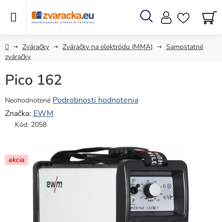
Prejsť
na
obsah
Hľadať
N
KO
Domov
Zváračky
Zváračky na elektródu (MMA)
Samostatné
zváračky
Pico 162
Priemerné
Podrobnosti hodnotenia
Neohodnotené
hodnotenie
Značka:
EWM
produktu
Kód:
2058
je
0,0
z
akcia
5
hviezdičiek.