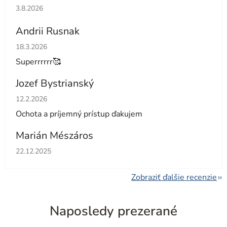
Hodnotenie obchodu je 5 z 5 hviezdičiek.
3.8.2026
Andrii Rusnak
Hodnotenie obchodu je 5 z 5 hviezdičiek.
18.3.2026
Superrrrrr🥰
Jozef Bystrianský
Hodnotenie obchodu je 5 z 5 hviezdičiek.
12.2.2026
Ochota a príjemný prístup ďakujem
Marián Mészáros
Hodnotenie obchodu je 5 z 5 hviezdičiek.
22.12.2025
Zobraziť ďalšie recenzie
Naposledy prezerané