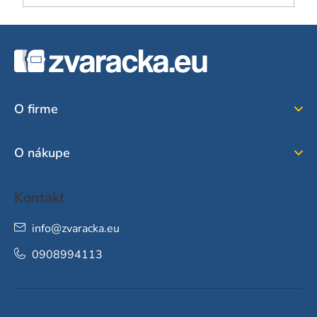
Z
á
p
ä
O firme
t
i
O nákupe
e
Kontakt
info
@
zvaracka.eu
0908994113