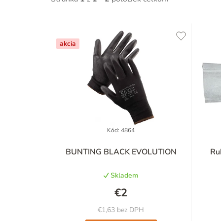
V
akcia
ý
p
i
s
p
Kód:
4864
r
BUNTING BLACK EVOLUTION
Ru
o
Skladem
d
€2
u
€1,63 bez DPH