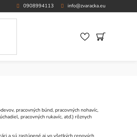
0908994113
info
@
zvaracka.eu
NÁKUPNÝ
KOŠÍK
devov, pracovných búnd, pracovných nohavíc,
úchadiel, pracovných rukavíc, atď.) rôznych
ráci a sú zastúpené aj vo všetkých cenových