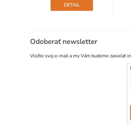
k
DETAIL
t
o
v
Odoberať newsletter
Vložte svoj e-mail a my Vám budeme zasielať i