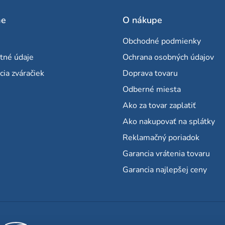
v
me
O nákupe
ý
p
Obchodné podmienky
i
tné údaje
Ochrana osobných údajov
s
cia zváračiek
Doprava tovaru
u
Odberné miesta
Ako za tovar zaplatiť
Ako nakupovať na splátky
Reklamačný poriadok
Garancia vrátenia tovaru
Garancia najlepšej ceny