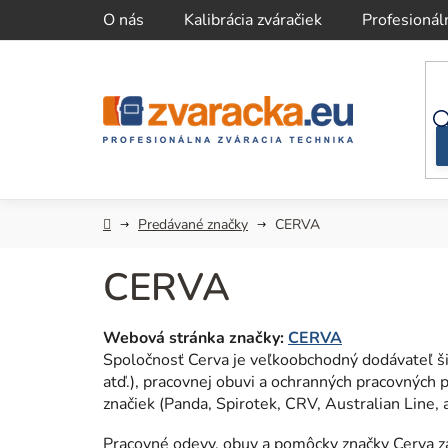
Prejsť
O nás
Kalibrácia zváračiek
Profesionál
na
obsah
Domov
Predávané značky
CERVA
CERVA
Webová stránka značky:
CERVA
Spoločnosť Cerva je veľkoobchodný dodávateľ š
atď.), pracovnej obuvi a ochranných pracovných p
značiek (Panda, Spirotek, CRV, Australian Line, a
Pracovné odevy, obuv a pomôcky značky Cerva zas