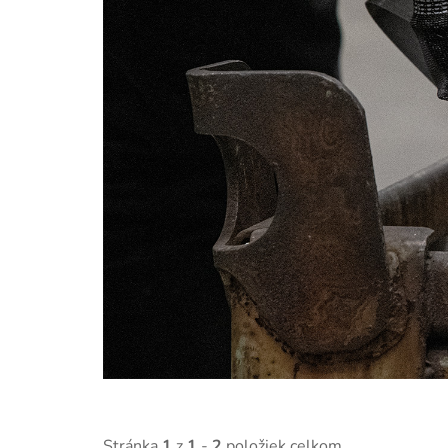
Stránka
1
z
1
-
2
položiek celkom