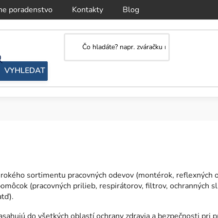
ne poradenstvo
Kontakty
Blog
irokého sortimentu pracovných odevov (montérok, reflexných o
omôcok (pracovných prilieb, respirátorov, filtrov, ochranných sl
tď).
ahujú do všetkých oblastí ochrany zdravia a bezpečnosti pri p