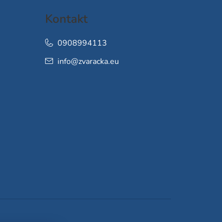
Kontakt
0908994113
info
@
zvaracka.eu