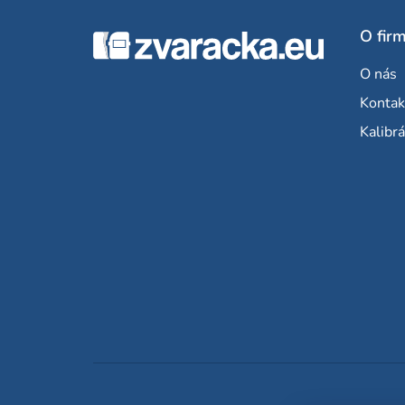
Z
O fir
á
O nás
p
Kontak
ä
Kalibrá
t
i
e