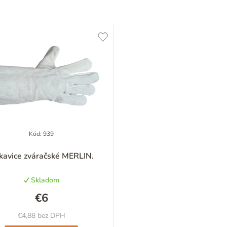
Kód:
939
Priemerné
kavice zváračské MERLIN.
hodnotenie
produktu
Skladom
je
4,6
€6
z
5
€4,88 bez DPH
hviezdičiek.