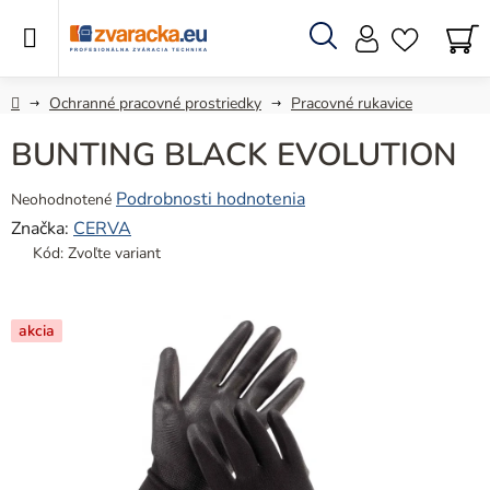
Prejsť
na
obsah
Hľadať
N
KO
Domov
Ochranné pracovné prostriedky
Pracovné rukavice
BUNTING BLACK EVOLUTION
Priemerné
Podrobnosti hodnotenia
Neohodnotené
hodnotenie
Značka:
CERVA
produktu
Kód:
Zvoľte variant
je
0,0
z
akcia
5
hviezdičiek.