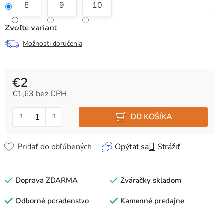
8
9
10
Zvoľte variant
Možnosti doručenia
€2
€1,63 bez DPH
Jednotková cena:
DO KOŠÍKA
Pridať do obľúbených
Opýtať sa
Strážiť
Doprava ZDARMA
Zváračky skladom
Odborné poradenstvo
Kamenné predajne