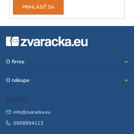
PRIHLÁSIŤ SA
Z
á
p
ä
O firme
t
i
O nákupe
e
Kontakt
info
@
zvaracka.eu
0908994113