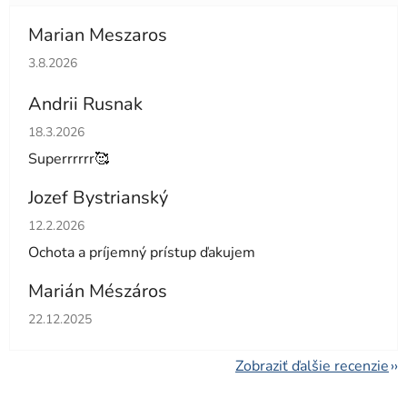
Marian Meszaros
Hodnotenie obchodu je 5 z 5 hviezdičiek.
3.8.2026
Andrii Rusnak
Hodnotenie obchodu je 5 z 5 hviezdičiek.
18.3.2026
Superrrrrr🥰
Jozef Bystrianský
Hodnotenie obchodu je 5 z 5 hviezdičiek.
12.2.2026
Ochota a príjemný prístup ďakujem
Marián Mészáros
Hodnotenie obchodu je 5 z 5 hviezdičiek.
22.12.2025
Zobraziť ďalšie recenzie