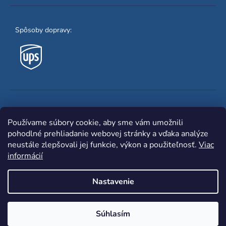
Spôsoby dopravy:
Obľúbené spôsoby platby:
Používame súbory cookie, aby sme vám umožnili
pohodlné prehliadanie webovej stránky a vďaka analýze
neustále zlepšovali jej funkcie, výkon a použiteľnosť.
Viac
informácií
Nastavenie
Shoptet
|
mime digital
Copyright 2026
www.zvaracka.eu
. Všetky práva
Súhlasím
vyhradené.