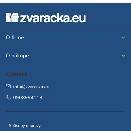
Z
á
p
ä
O firme
t
i
O nákupe
e
Kontakt
info
@
zvaracka.eu
0908994113
Spôsoby dopravy: