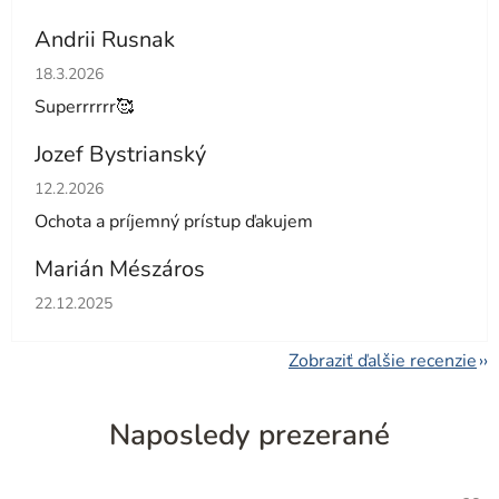
Andrii Rusnak
Hodnotenie obchodu je 5 z 5 hviezdičiek.
18.3.2026
Superrrrrr🥰
Jozef Bystrianský
Hodnotenie obchodu je 5 z 5 hviezdičiek.
12.2.2026
Ochota a príjemný prístup ďakujem
Marián Mészáros
Hodnotenie obchodu je 5 z 5 hviezdičiek.
22.12.2025
Zobraziť ďalšie recenzie
Naposledy prezerané