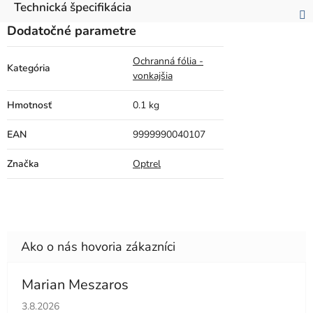
Technická špecifikácia
Dodatočné parametre
Ochranná fólia -
Kategória
vonkajšia
Hmotnosť
0.1 kg
EAN
9999990040107
Značka
Optrel
Marian Meszaros
Hodnotenie obchodu je 5 z 5 hviezdičiek.
3.8.2026