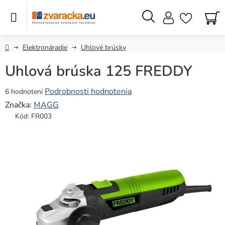
Prejsť
na
obsah
Hľadať
N
KO
Domov
Elektronáradie
Uhlové brúsky
Uhlová brúska 125 FREDDY
Priemerné
Podrobnosti hodnotenia
6 hodnotení
hodnotenie
Značka:
MAGG
produktu
Kód:
FR003
je
4,3
z
5
hviezdičiek.