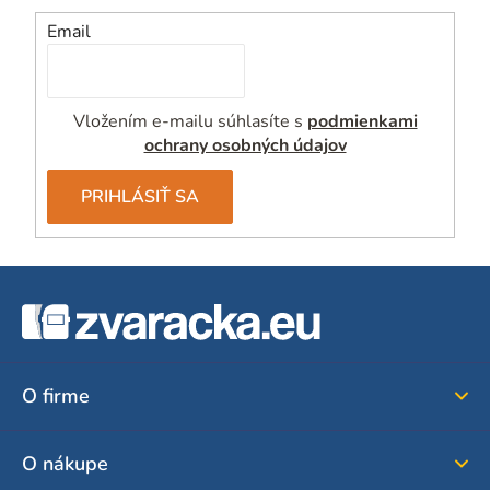
Email
Vložením e-mailu súhlasíte s
podmienkami
ochrany osobných údajov
PRIHLÁSIŤ SA
Z
á
p
ä
O firme
t
i
O nákupe
e