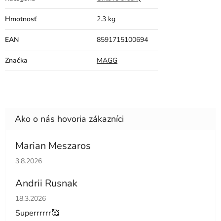
Hmotnosť
2.3 kg
EAN
8591715100694
Značka
MAGG
Marian Meszaros
Hodnotenie obchodu je 5 z 5 hviezdičiek.
3.8.2026
Andrii Rusnak
Hodnotenie obchodu je 5 z 5 hviezdičiek.
18.3.2026
Superrrrrr🥰