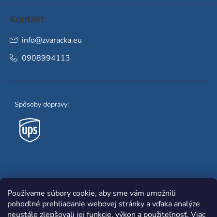
Kontakt
info
@
zvaracka.eu
0908994113
Spôsoby dopravy:
Obľúbené spôsoby platby:
Používame súbory cookie, aby sme vám umožnili
pohodlné prehliadanie webovej stránky a vďaka analýze
neustále zlepšovali jej funkcie, výkon a použiteľnosť.
Viac