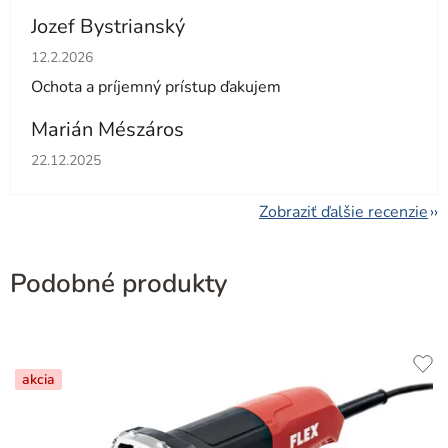
Jozef Bystrianský
Hodnotenie obchodu je 5 z 5 hviezdičiek.
12.2.2026
Ochota a príjemný prístup ďakujem
Marián Mészáros
Hodnotenie obchodu je 5 z 5 hviezdičiek.
22.12.2025
Zobraziť ďalšie recenzie
Podobné produkty
akcia