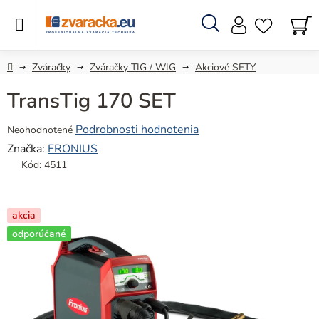
Prejsť
na
obsah
Hľadať
N
KO
Domov
Zváračky
Zváračky TIG / WIG
Akciové SETY
TransTig 170 SET
Priemerné
Podrobnosti hodnotenia
Neohodnotené
hodnotenie
Značka:
FRONIUS
produktu
Kód:
4511
je
0,0
z
akcia
5
odporúčané
hviezdičiek.