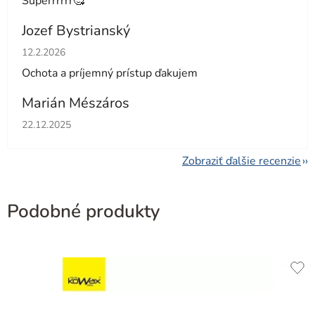
Superrrrrr🥰
Jozef Bystrianský
Hodnotenie obchodu je 5 z 5 hviezdičiek.
12.2.2026
Ochota a príjemný prístup ďakujem
Marián Mészáros
Hodnotenie obchodu je 5 z 5 hviezdičiek.
22.12.2025
Zobraziť ďalšie recenzie
Podobné produkty