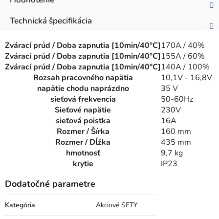
Technická špecifikácia
Zvárací prúd / Doba zapnutia [10min/40°C]
170A / 40%
Zvárací prúd / Doba zapnutia [10min/40°C]
155A / 60%
Zvárací prúd / Doba zapnutia [10min/40°C]
140A / 100%
Rozsah pracovného napätia
10,1V - 16,8V
napätie chodu naprázdno
35 V
sieťová frekvencia
50-60Hz
Sieťové napätie
230V
sieťová poistka
16A
Rozmer / Šírka
160 mm
Rozmer / Dĺžka
435 mm
hmotnosť
9,7 kg
krytie
IP23
Dodatočné parametre
Kategória
Akciové SETY