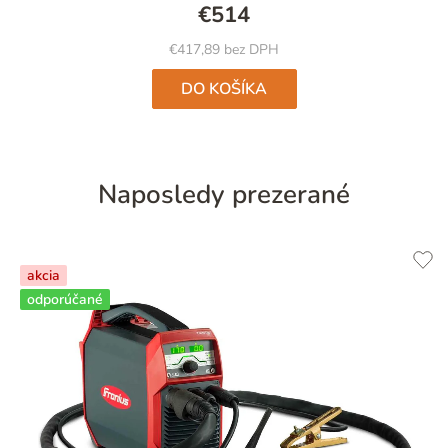
€514
€417,89 bez DPH
DO KOŠÍKA
Naposledy prezerané
akcia
odporúčané