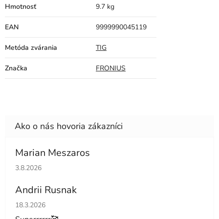
Hmotnosť
9.7 kg
EAN
9999990045119
Metóda zvárania
TIG
Značka
FRONIUS
Marian Meszaros
Hodnotenie obchodu je 5 z 5 hviezdičiek.
3.8.2026
Andrii Rusnak
Hodnotenie obchodu je 5 z 5 hviezdičiek.
18.3.2026