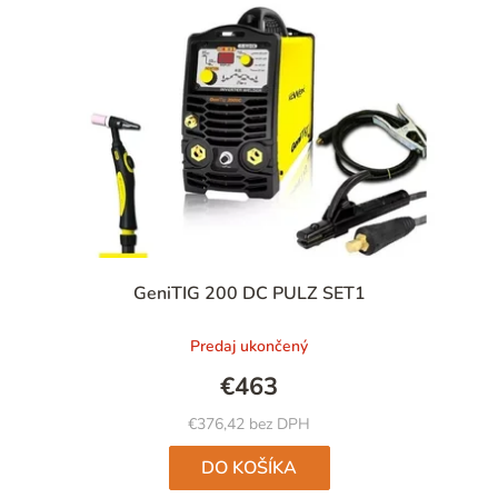
GeniTIG 200 DC PULZ SET1
Predaj ukončený
€463
€376,42 bez DPH
DO KOŠÍKA