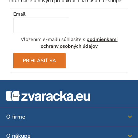
informácie o nových produktoch na našom e-shope.
Email
Vložením e-mailu súhlasíte s
podmienkami
ochrany osobných údajov
PRIHLÁSIŤ SA
Z
á
p
ä
O firme
t
i
O nákupe