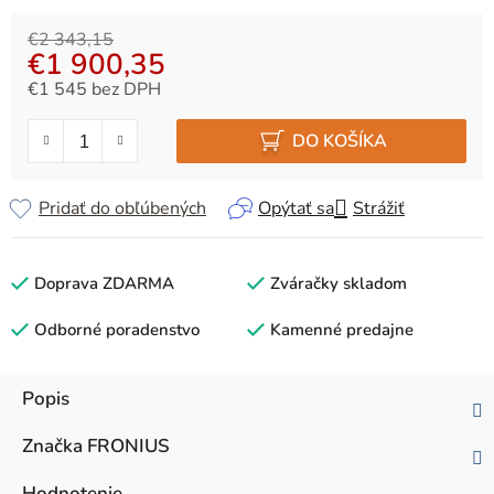
€2 343,15
€1 900,35
€1 545 bez DPH
Jednotková cena:
DO KOŠÍKA
Pridať do obľúbených
Opýtať sa
Strážiť
Doprava ZDARMA
Zváračky skladom
Odborné poradenstvo
Kamenné predajne
Popis
Značka
FRONIUS
Hodnotenie