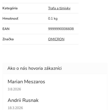
Kategória
Trafa a tlmivky
Hmotnosť
0.1 kg
EAN
9999990006608
Značka
OMICRON
Marian Meszaros
Hodnotenie obchodu je 5 z 5 hviezdičiek.
3.8.2026
Andrii Rusnak
Hodnotenie obchodu je 5 z 5 hviezdičiek.
18.3.2026