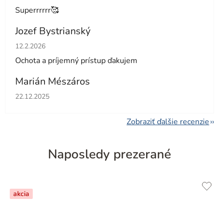
Superrrrrr🥰
Jozef Bystrianský
Hodnotenie obchodu je 5 z 5 hviezdičiek.
12.2.2026
Ochota a príjemný prístup ďakujem
Marián Mészáros
Hodnotenie obchodu je 5 z 5 hviezdičiek.
22.12.2025
Zobraziť ďalšie recenzie
Naposledy prezerané
akcia