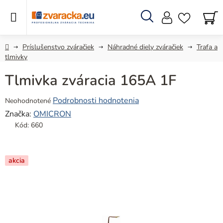
Prejsť
na
obsah
Hľadať
N
KO
Domov
Príslušenstvo zváračiek
Náhradné diely zváračiek
Trafa a
tlmivky
Tlmivka zváracia 165A 1F
Priemerné
Podrobnosti hodnotenia
Neohodnotené
hodnotenie
Značka:
OMICRON
produktu
Kód:
660
je
0,0
z
akcia
5
hviezdičiek.