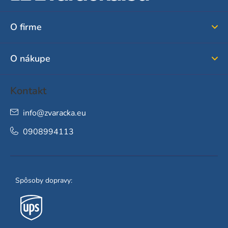
p
ä
O firme
t
i
O nákupe
e
Kontakt
info
@
zvaracka.eu
0908994113
Spôsoby dopravy: