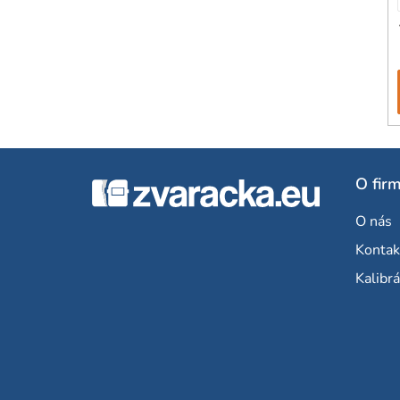
Z
O fir
á
O nás
p
Kontak
ä
Kalibrá
t
i
e