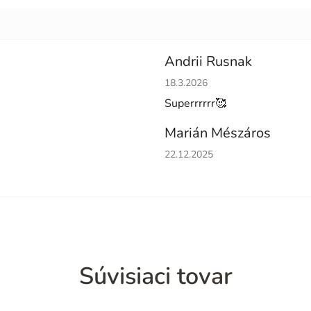
Andrii Rusnak
Hodnotenie obchodu je 5 z 5 h
18.3.2026
Superrrrrr🥰
Marián Mészáros
Hodnotenie obchodu je 5 z 5 h
22.12.2025
Súvisiaci tovar