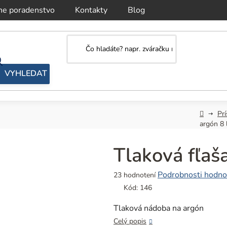
ne poradenstvo
Kontakty
Blog
Domov
Prí
argón 8 
Tlaková fľaša
Priemerné
Podrobnosti hodno
23 hodnotení
hodnotenie
Kód:
146
produktu
je
Tlaková nádoba na argón
5,0
Celý popis