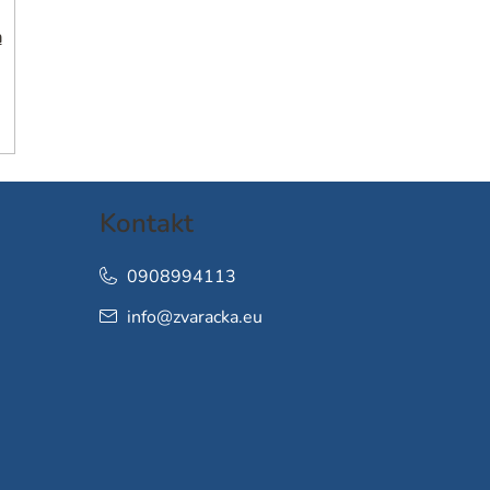
h
Kontakt
0908994113
info
@
zvaracka.eu