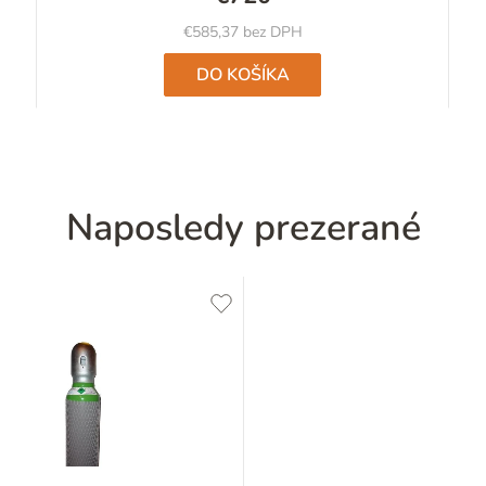
€585,37 bez DPH
DO KOŠÍKA
Naposledy prezerané