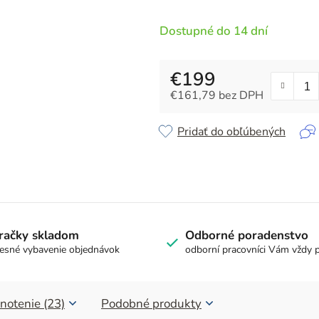
z
5
Dostupné do 14 dní
hviezdičiek.
€199
€161,79 bez DPH
Jednotková cena:
Pridať do obľúbených
račky skladom
Odborné poradenstvo
esné vybavenie objednávok
odborní pracovníci Vám vždy 
notenie (23)
Podobné produkty