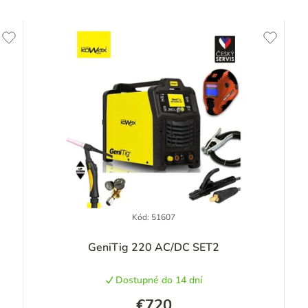
Kód:
51607
GeniTig 220 AC/DC SET2
Dostupné do 14 dní
€720