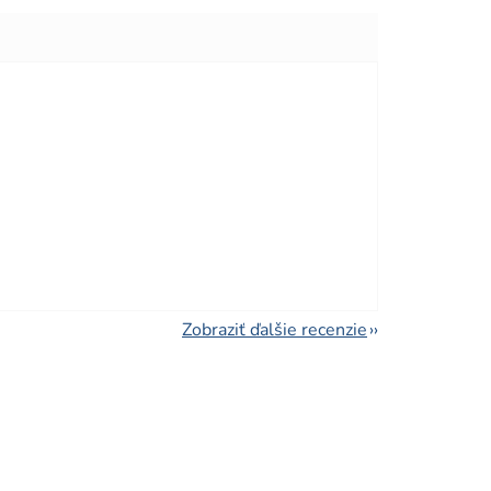
viezdičiek.
viezdičiek.
Zobraziť ďalšie recenzie