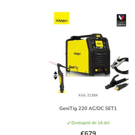
Kód:
21384
GeniTig 220 AC/DC SET1
Dostupné do 14 dní
€679