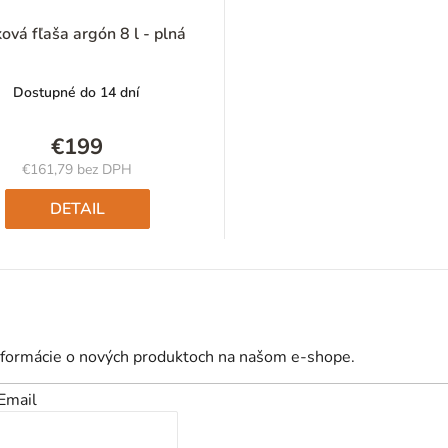
ová fľaša argón 8 l - plná
Dostupné do 14 dní
€199
€161,79 bez DPH
Jednotková
cena:
DETAIL
nformácie o nových produktoch na našom e-shope.
Email