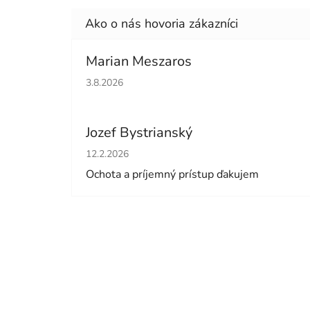
Marian Meszaros
Hodnotenie obchodu je 5 z 5 hviezdičiek.
3.8.2026
Jozef Bystrianský
Hodnotenie obchodu je 5 z 5 hviezdičiek.
12.2.2026
Ochota a príjemný prístup ďakujem