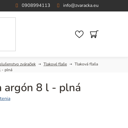
0908994113
info
@
zvaracka.eu
NÁKUPNÝ
KOŠÍK
slušenstvo zváračiek
Tlakové fľaše
Tlaková fľaša
l - plná
 argón 8 l - plná
tenia