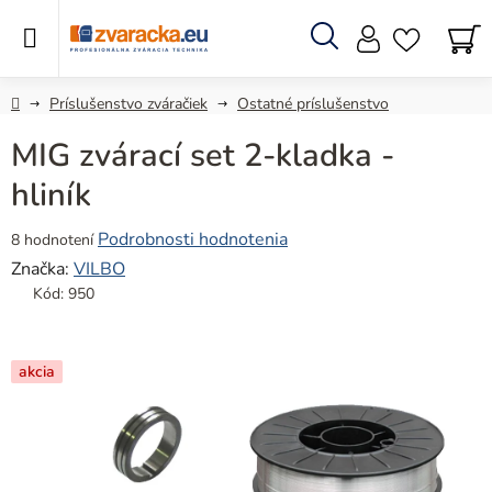
Prejsť
na
obsah
Hľadať
N
KO
Domov
Príslušenstvo zváračiek
Ostatné príslušenstvo
MIG zvárací set 2-kladka -
hliník
Priemerné
Podrobnosti hodnotenia
8 hodnotení
hodnotenie
Značka:
VILBO
produktu
Kód:
950
je
4,5
z
akcia
5
hviezdičiek.