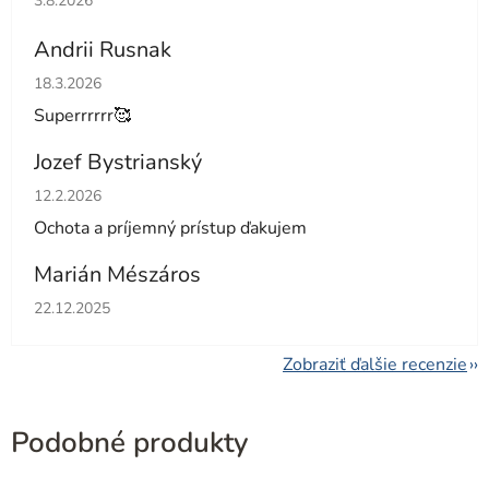
3.8.2026
Andrii Rusnak
Hodnotenie obchodu je 5 z 5 hviezdičiek.
18.3.2026
Superrrrrr🥰
Jozef Bystrianský
Hodnotenie obchodu je 5 z 5 hviezdičiek.
12.2.2026
Ochota a príjemný prístup ďakujem
Marián Mészáros
Hodnotenie obchodu je 5 z 5 hviezdičiek.
22.12.2025
Zobraziť ďalšie recenzie
Podobné produkty