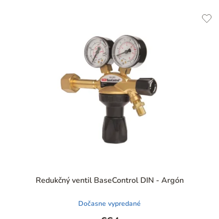
Priemerné
Redukčný ventil BaseControl DIN - Argón
hodnotenie
produktu
Dočasne vypredané
je
4,9