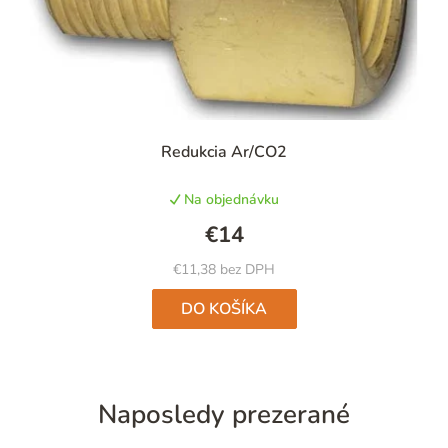
Priemerné
Redukcia Ar/CO2
hodnotenie
produktu
Na objednávku
je
5,0
€14
z
5
€11,38 bez DPH
hviezdičiek.
DO KOŠÍKA
Naposledy prezerané