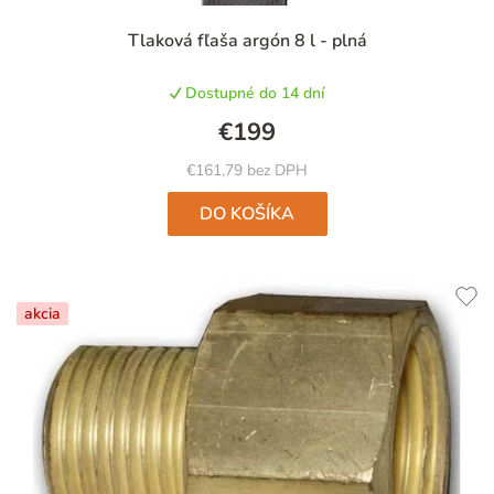
Priemerné
Tlaková fľaša argón 8 l - plná
hodnotenie
produktu
Dostupné do 14 dní
je
5,0
€199
z
5
€161,79 bez DPH
hviezdičiek.
DO KOŠÍKA
akcia