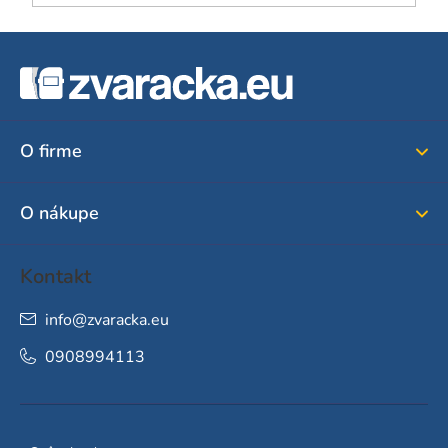
Z
á
p
ä
O firme
t
i
O nákupe
e
Kontakt
info
@
zvaracka.eu
0908994113