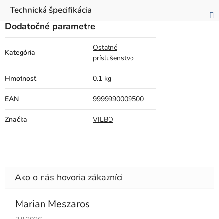
Technická špecifikácia
Dodatočné parametre
Ostatné
Kategória
príslušenstvo
Hmotnosť
0.1 kg
EAN
9999990009500
Značka
VILBO
Marian Meszaros
Hodnotenie obchodu je 5 z 5 hviezdičiek.