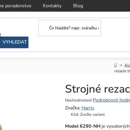
ne poradenstvo
Kontakty
Blog
Domov
Au
rezacie 
Strojné reza
Priemerné
Podrobnosti hodn
Neohodnotené
hodnotenie
Značka:
Harris
produktu
Kód:
Zvoľte variant
je
0,0
Model 6290-NH
je vysokorých