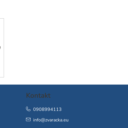
h
Kontakt
0908994113
info
@
zvaracka.eu