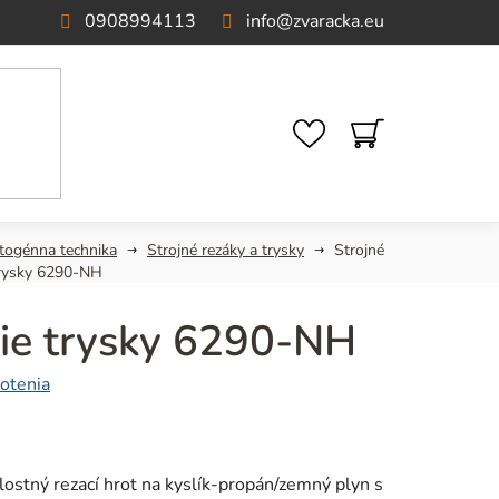
0908994113
info
@
zvaracka.eu
NÁKUPNÝ
KOŠÍK
togénna technika
Strojné rezáky a trysky
Strojné
trysky 6290-NH
cie trysky 6290-NH
otenia
lostný rezací hrot na kyslík-propán/zemný plyn s