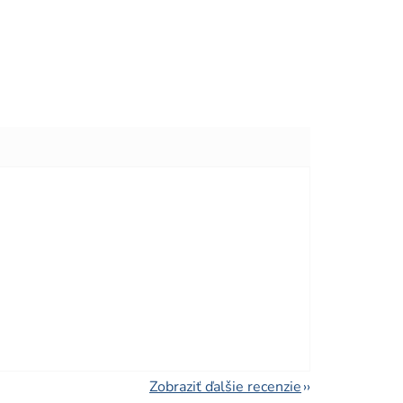
viezdičiek.
viezdičiek.
Zobraziť ďalšie recenzie