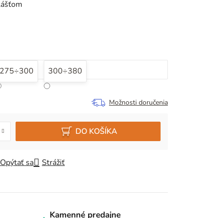
lášťom
275÷300
300÷380
Možnosti doručenia
DO KOŠÍKA
Opýtať sa
Strážiť
Kamenné predajne