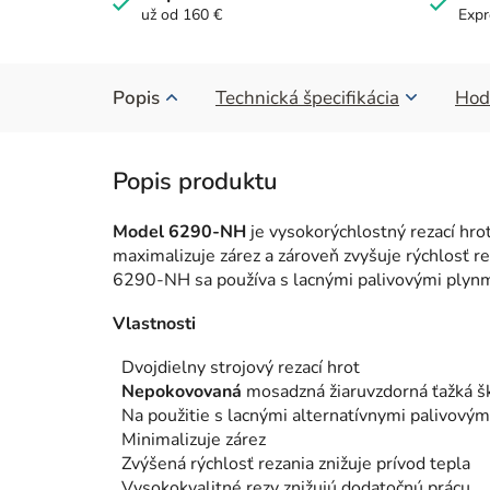
už od 160 €
Expr
Popis
Technická špecifikácia
Hod
Model 6290-NH
je vysokorýchlostný rezací hr
maximalizuje zárez a zároveň zvyšuje rýchlosť rez
6290-NH sa používa s lacnými palivovými plynm
Vlastnosti
Dvojdielny strojový rezací hrot
Nepokovovaná
mosadzná žiaruvzdorná ťažká šk
Na použitie s lacnými alternatívnymi palivo
Minimalizuje zárez
Zvýšená rýchlosť rezania znižuje prívod tepla
Vysokokvalitné rezy znižujú dodatočnú prácu