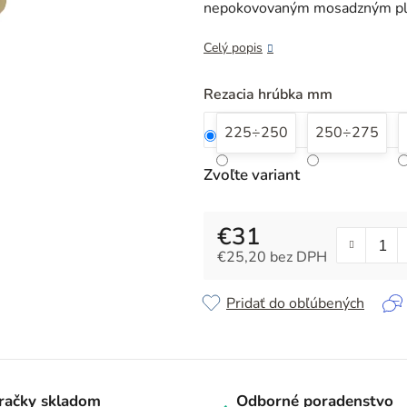
z
nepokovovaným mosadzným p
5
hviezdičiek.
Celý popis
Rezacia hrúbka mm
225÷250
250÷275
Zvoľte variant
€31
€25,20 bez DPH
Jednotková cena:
Pridať do obľúbených
račky skladom
Odborné poradenstvo