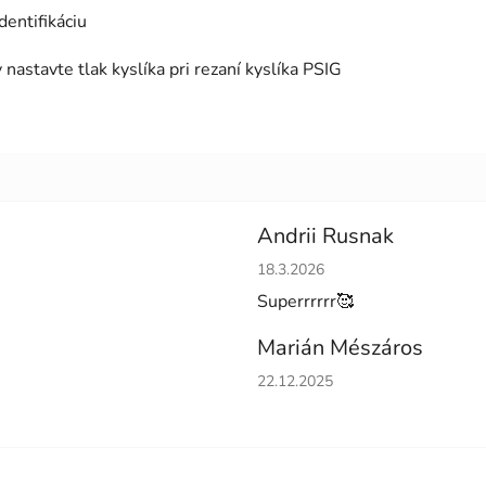
dentifikáciu
nastavte tlak kyslíka pri rezaní kyslíka PSIG
Andrii Rusnak
Hodnotenie obchodu je 5 z 5 h
18.3.2026
Superrrrrr🥰
Marián Mészáros
Hodnotenie obchodu je 5 z 5 h
22.12.2025