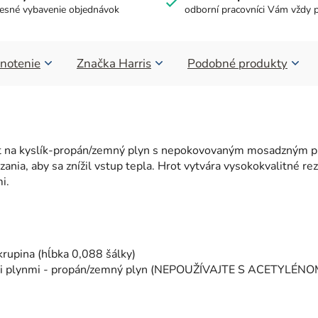
esné vybavenie objednávok
odborní pracovníci Vám vždy 
notenie
Značka
Harris
Podobné produkty
ot na kyslík-propán/zemný plyn s nepokovovaným mosadzným pl
ania, aby sa znížil vstup tepla. Hrot vytvára vysokokvalitné re
i.
rupina (hĺbka 0,088 šálky)
vými plynmi - propán/zemný plyn (NEPOUŽÍVAJTE S ACETYLÉNO