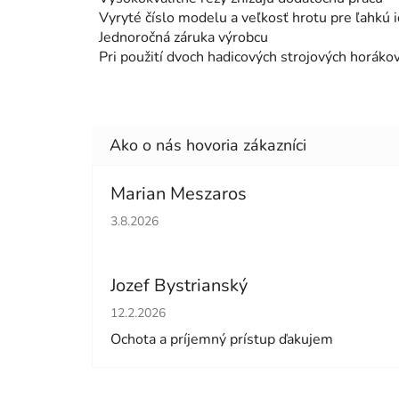
Vyryté číslo modelu a veľkosť hrotu pre ľahkú i
Jednoročná záruka výrobcu
Pri použití dvoch hadicových strojových horákov 
Marian Meszaros
Hodnotenie obchodu je 5 z 5 hviezdičiek.
3.8.2026
Jozef Bystrianský
Hodnotenie obchodu je 5 z 5 hviezdičiek.
12.2.2026
Ochota a príjemný prístup ďakujem