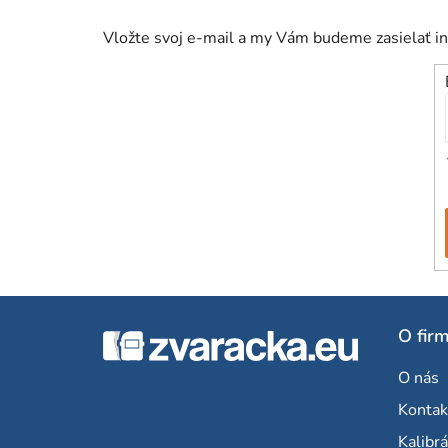
Vložte svoj e-mail a my Vám budeme zasielať i
Z
O fir
á
O nás
p
Kontak
ä
Kalibrá