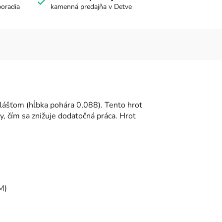
poradia
kamenná predajňa v Detve
ášťom (hĺbka pohára 0,088). Tento hrot
zy, čím sa znižuje dodatočná práca. Hrot
M)