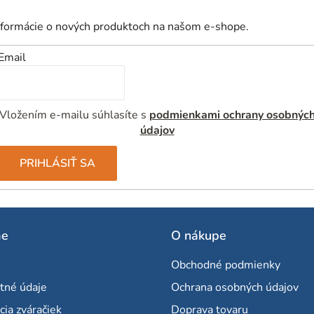
nformácie o nových produktoch na našom e-shope.
Email
Vložením e-mailu súhlasíte s
podmienkami ochrany osobnýc
údajov
PRIHLÁSIŤ SA
me
O nákupe
Obchodné podmienky
tné údaje
Ochrana osobných údajov
cia zváračiek
Doprava tovaru