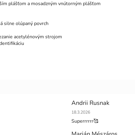
ajším plášťom a mosadzným vnútorným plášťom
má silne olúpaný povrch
 rezanie acetylénovým strojom
dentifikáciu
Andrii Rusnak
Hodnotenie obchodu je 5 z 5 h
18.3.2026
Superrrrrr🥰
Marián Mészáros