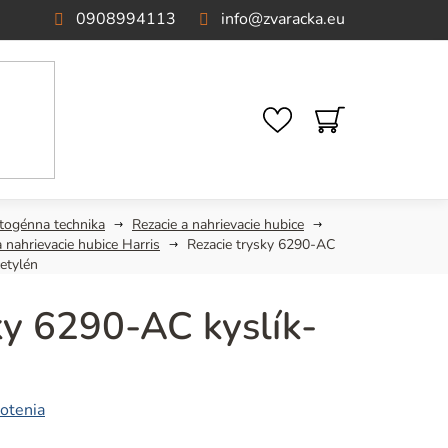
0908994113
info
@
zvaracka.eu
NÁKUPNÝ
KOŠÍK
togénna technika
Rezacie a nahrievacie hubice
a nahrievacie hubice Harris
Rezacie trysky 6290-AC
cetylén
ky 6290-AC kyslík-
otenia