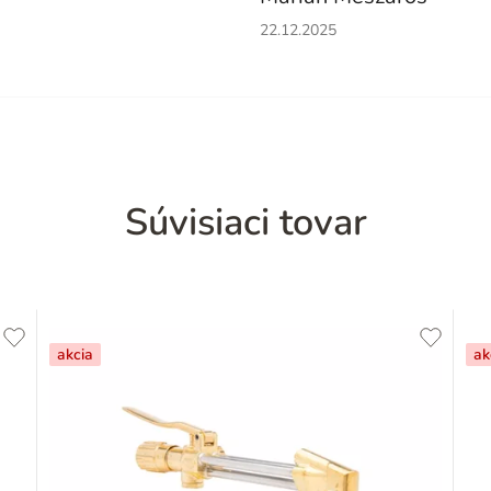
Hodnotenie obchodu je 5 z 5 h
22.12.2025
Súvisiaci tovar
akcia
ak