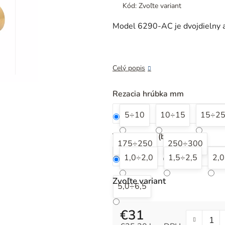
produktu
Kód:
Zvoľte variant
je
0,0
Model 6290-AC je dvojdielny ac
z
5
hviezdičiek.
Celý popis
Rezacia hrúbka mm
5÷10
10÷15
15÷2
Tlak kyslíku (bar)
175÷250
250÷300
1,0÷2,0
1,5÷2,5
2,0
Zvoľte variant
5,0÷6,5
€31