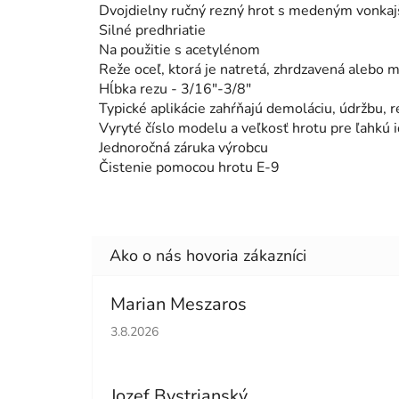
Dvojdielny ručný rezný hrot s medeným vonk
Silné predhriatie
Na použitie s acetylénom
Reže oceľ, ktorá je natretá, zhrdzavená alebo 
Hĺbka rezu - 3/16"-3/8"
Typické aplikácie zahŕňajú demoláciu, údržbu,
Vyryté číslo modelu a veľkosť hrotu pre ľahkú i
Jednoročná záruka výrobcu
Čistenie pomocou hrotu E-9
Marian Meszaros
Hodnotenie obchodu je 5 z 5 hviezdičiek.
3.8.2026
Jozef Bystrianský