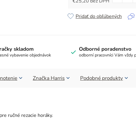
€25,20 bez DPH
Jednotková cena:
Pridať do obľúbených
račky skladom
Odborné poradenstvo
esné vybavenie objednávok
odborní pracovníci Vám vždy 
notenie
Značka
Harris
Podobné produkty
re ručné rezacie horáky.