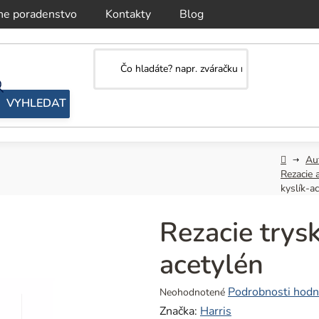
ne poradenstvo
Kontakty
Blog
Domov
Au
Rezacie 
kyslík-a
Rezacie trys
acetylén
Priemerné
Podrobnosti hodn
Neohodnotené
hodnotenie
Značka:
Harris