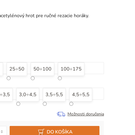
etylénový hrot pre ručné rezacie horáky.
5
25÷50
50÷100
100÷175
÷3,5
3,0÷4,5
3,5÷5,5
4,5÷5,5
Možnosti doručenia
DO KOŠÍKA