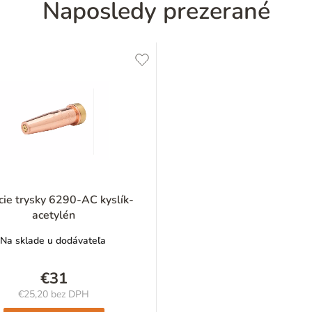
Naposledy prezerané
cie trysky 6290-AC kyslík-
acetylén
Na sklade u dodávateľa
€31
€25,20 bez DPH
Jednotková