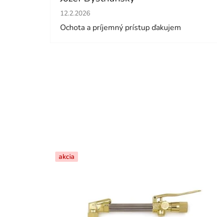
Hodnotenie obchodu je 5 z 5 hviezdičiek.
12.2.2026
Ochota a príjemný prístup ďakujem
akcia