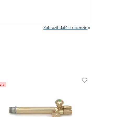
viezdičiek.
Zobraziť ďalšie recenzie
cia