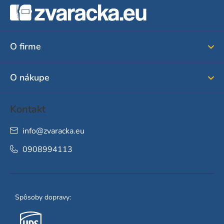
á
p
ä
O firme
t
i
O nákupe
e
Kontakt
info
@
zvaracka.eu
0908994113
Spôsoby dopravy: