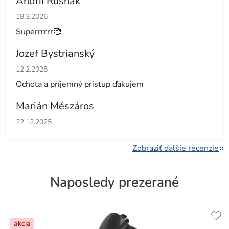
Andrii Rusnak
Hodnotenie obchodu je 5 z 5 hviezdičiek.
18.3.2026
Superrrrrr🥰
Jozef Bystrianský
Hodnotenie obchodu je 5 z 5 hviezdičiek.
12.2.2026
Ochota a príjemný prístup ďakujem
Marián Mészáros
Hodnotenie obchodu je 5 z 5 hviezdičiek.
22.12.2025
Zobraziť ďalšie recenzie
Naposledy prezerané
akcia