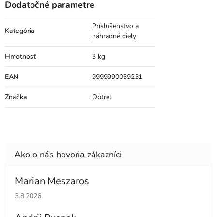
Dodatočné parametre
Príslušenstvo a
Kategória
náhradné diely
Hmotnosť
3 kg
EAN
9999990039231
Značka
Optrel
Marian Meszaros
Hodnotenie obchodu je 5 z 5 hviezdičiek.
3.8.2026