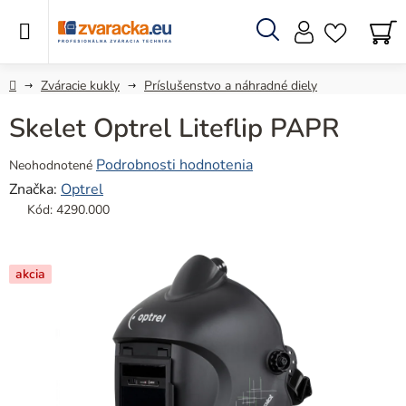
Prejsť
na
obsah
Hľadať
N
KO
Domov
Zváracie kukly
Príslušenstvo a náhradné diely
Skelet Optrel Liteflip PAPR
Priemerné
Podrobnosti hodnotenia
Neohodnotené
hodnotenie
Značka:
Optrel
produktu
Kód:
4290.000
je
0,0
z
akcia
5
hviezdičiek.