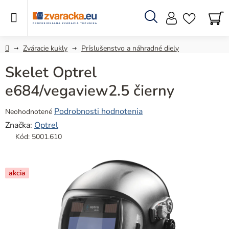
Prejsť
na
obsah
Hľadať
N
KO
Domov
Zváracie kukly
Príslušenstvo a náhradné diely
Skelet Optrel
e684/vegaview2.5 čierny
Priemerné
Podrobnosti hodnotenia
Neohodnotené
hodnotenie
Značka:
Optrel
produktu
Kód:
5001.610
je
0,0
z
akcia
5
hviezdičiek.