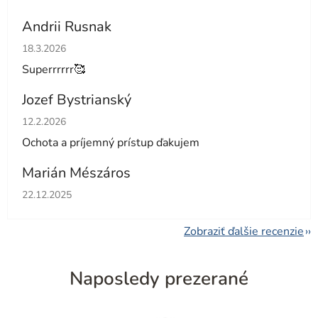
Andrii Rusnak
Hodnotenie obchodu je 5 z 5 hviezdičiek.
18.3.2026
Superrrrrr🥰
Jozef Bystrianský
Hodnotenie obchodu je 5 z 5 hviezdičiek.
12.2.2026
Ochota a príjemný prístup ďakujem
Marián Mészáros
Hodnotenie obchodu je 5 z 5 hviezdičiek.
22.12.2025
Zobraziť ďalšie recenzie
Naposledy prezerané