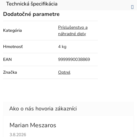
Technická špecifikácia
Dodatočné parametre
Príslušenstvo a
Kategória
náhradné diely
Hmotnosť
4 kg
EAN
9999990038869
Značka
Optrel
Marian Meszaros
Hodnotenie obchodu je 5 z 5 hviezdičiek.
3.8.2026