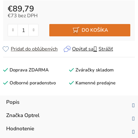
€89,79
€73 bez DPH
Jednotková cena:
DO KOŠÍKA
Pridať do obľúbených
Opýtať sa
Strážiť
Doprava ZDARMA
Zváračky skladom
Odborné poradenstvo
Kamenné predajne
Popis
Značka
Optrel
Hodnotenie