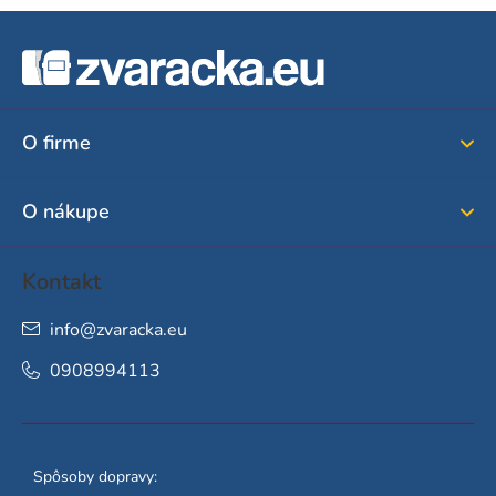
Z
á
p
ä
O firme
t
i
O nákupe
e
Kontakt
info
@
zvaracka.eu
0908994113
Spôsoby dopravy: