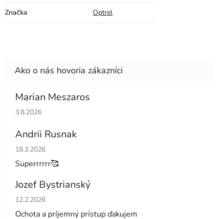
Značka
Optrel
Marian Meszaros
Hodnotenie obchodu je 5 z 5 hviezdičiek.
3.8.2026
Andrii Rusnak
Hodnotenie obchodu je 5 z 5 hviezdičiek.
18.3.2026
Superrrrrr🥰
Jozef Bystrianský
Hodnotenie obchodu je 5 z 5 hviezdičiek.
12.2.2026
Ochota a príjemný prístup ďakujem