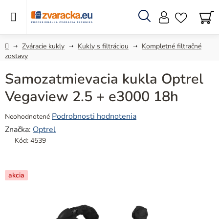
Prejsť
na
obsah
Hľadať
N
KO
Domov
Zváracie kukly
Kukly s filtráciou
Kompletné filtračné
zostavy
Samozatmievacia kukla Optrel
Vegaview 2.5 + e3000 18h
Priemerné
Podrobnosti hodnotenia
Neohodnotené
hodnotenie
Značka:
Optrel
produktu
Kód:
4539
je
0,0
z
akcia
5
hviezdičiek.