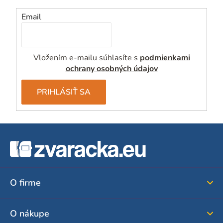
Email
Vložením e-mailu súhlasíte s
podmienkami
ochrany osobných údajov
PRIHLÁSIŤ SA
Z
á
p
ä
O firme
t
i
O nákupe