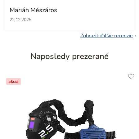
Marián Mészáros
Hodnotenie obchodu je 5 z 5 hviezdičiek.
22.12.2025
Zobraziť ďalšie recenzie
Naposledy prezerané
akcia