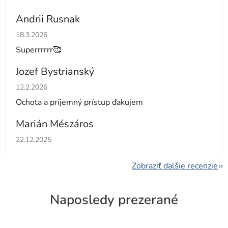
Andrii Rusnak
Hodnotenie obchodu je 5 z 5 hviezdičiek.
18.3.2026
Superrrrrr🥰
Jozef Bystrianský
Hodnotenie obchodu je 5 z 5 hviezdičiek.
12.2.2026
Ochota a príjemný prístup ďakujem
Marián Mészáros
Hodnotenie obchodu je 5 z 5 hviezdičiek.
22.12.2025
Zobraziť ďalšie recenzie
Naposledy prezerané