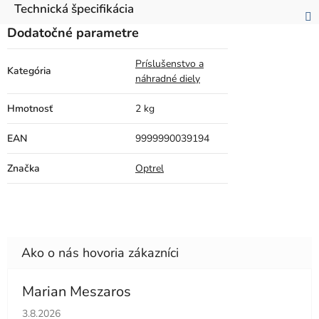
Technická špecifikácia
Dodatočné parametre
Príslušenstvo a
Kategória
náhradné diely
Hmotnosť
2 kg
EAN
9999990039194
Značka
Optrel
Marian Meszaros
Hodnotenie obchodu je 5 z 5 hviezdičiek.
3.8.2026