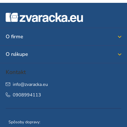
Z
á
p
ä
O firme
t
i
O nákupe
e
Kontakt
info
@
zvaracka.eu
0908994113
Spôsoby dopravy: