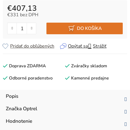
€407,13
€331 bez DPH
Jednotková cena:
DO KOŠÍKA
Pridať do obľúbených
Opýtať sa
Strážiť
Doprava ZDARMA
Zváračky skladom
Odborné poradenstvo
Kamenné predajne
Popis
Značka
Optrel
Hodnotenie