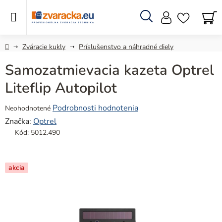
Prejsť
na
obsah
Hľadať
N
KO
Domov
Zváracie kukly
Príslušenstvo a náhradné diely
Samozatmievacia kazeta Optrel
Liteflip Autopilot
Priemerné
Podrobnosti hodnotenia
Neohodnotené
hodnotenie
Značka:
Optrel
produktu
Kód:
5012.490
je
0,0
z
akcia
5
hviezdičiek.