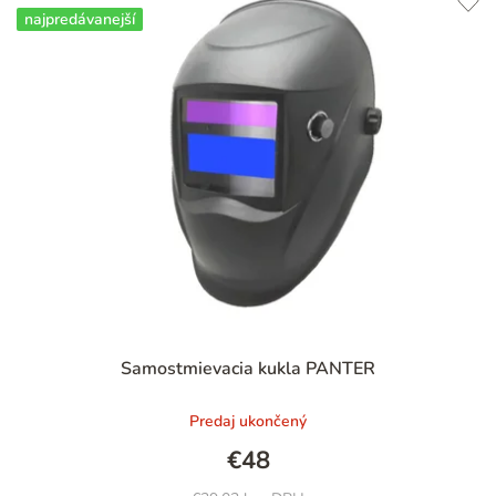
najpredávanejší
Priemerné
Samostmievacia kukla PANTER
hodnotenie
produktu
Predaj ukončený
je
4,9
€48
z