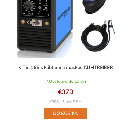
Priemerné
KITin 165 s káblami a maskou KUHTREIBER
hodnotenie
produktu
Dostupné do 10 dní
je
5,0
€379
z
5
€308,13 bez DPH
hviezdičiek.
DO KOŠÍKA