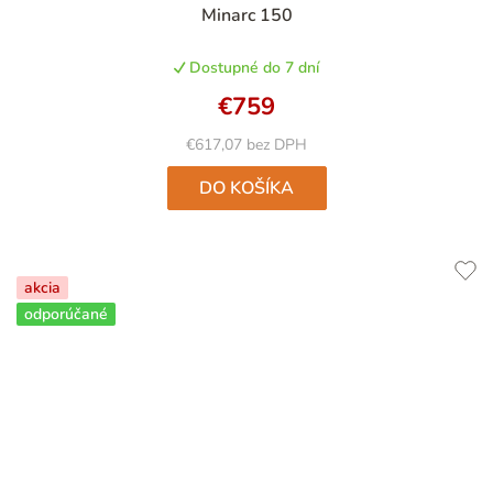
Minarc 150
Dostupné do 7 dní
€759
€617,07 bez DPH
DO KOŠÍKA
akcia
odporúčané