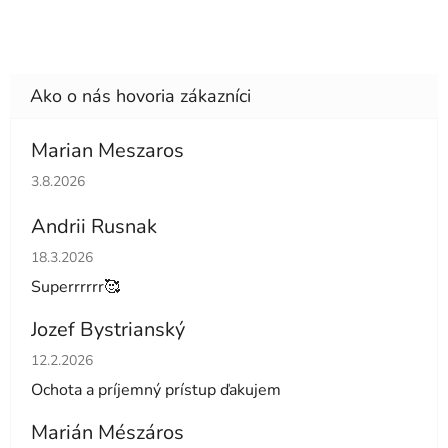
Marian Meszaros
Hodnotenie obchodu je 5 z 5 hviezdičiek.
3.8.2026
Andrii Rusnak
Hodnotenie obchodu je 5 z 5 hviezdičiek.
18.3.2026
Superrrrrr🥰
Jozef Bystrianský
Hodnotenie obchodu je 5 z 5 hviezdičiek.
12.2.2026
Ochota a príjemný prístup ďakujem
Marián Mészáros