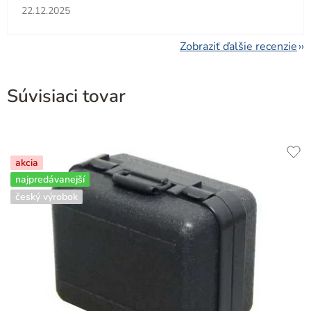
Hodnotenie obchodu je 5 z 5 hviezdičiek.
22.12.2025
Zobraziť ďalšie recenzie
Súvisiaci tovar
akcia
najpredávanejší
český výrobok