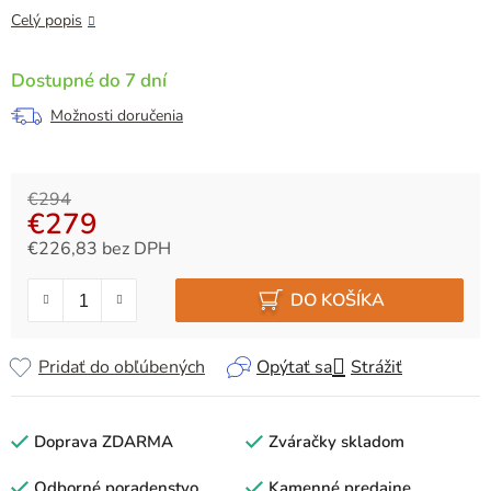
Celý popis
Dostupné do 7 dní
Možnosti doručenia
€294
€279
€226,83 bez DPH
Jednotková cena:
DO KOŠÍKA
Pridať do obľúbených
Opýtať sa
Strážiť
Doprava ZDARMA
Zváračky skladom
Odborné poradenstvo
Kamenné predajne