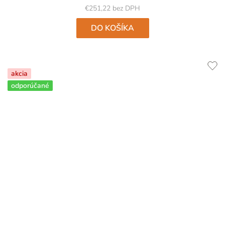
5
€251,22 bez DPH
hviezdičiek.
DO KOŠÍKA
akcia
odporúčané