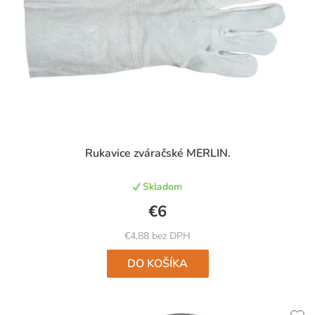
Priemerné
Rukavice zváračské MERLIN.
hodnotenie
produktu
Skladom
je
4,6
€6
z
5
€4,88 bez DPH
hviezdičiek.
DO KOŠÍKA