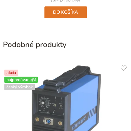
5
€39,02 bez DPH
hviezdičiek.
DO KOŠÍKA
Podobné produkty
akcia
najpredávanejší
český výrobok