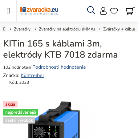
Prejsť
na
obsah
Hľadať
N
KO
Domov
Zváračky
Zváračky na elektródu (MMA)
Zváračky + káble
KITin 165 s káblami 3m,
elektródy KTB 7018 zdarma
Priemerné
Podrobnosti hodnotenia
102 hodnotení
hodnotenie
Značka:
Kühtreiber
produktu
Kód:
2023
je
4,9
z
akcia
5
najpredávanejší
hviezdičiek.
český výrobok