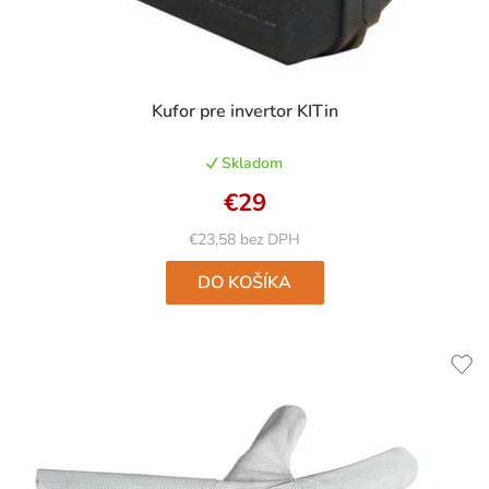
Priemerné
Kufor pre invertor KITin
hodnotenie
produktu
Skladom
je
4,9
€29
z
5
€23,58 bez DPH
hviezdičiek.
DO KOŠÍKA