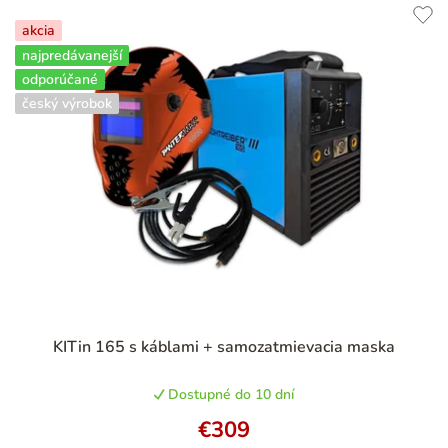
akcia
najpredávanejší
odporúčané
český výrobok
Priemerné
KITin 165 s káblami + samozatmievacia maska
hodnotenie
produktu
Dostupné do 10 dní
je
4,9
€309
z