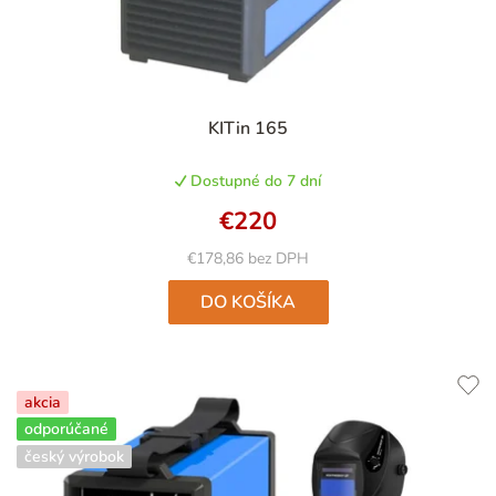
Priemerné
KITin 165
hodnotenie
produktu
Dostupné do 7 dní
je
4,8
€220
z
5
€178,86 bez DPH
hviezdičiek.
DO KOŠÍKA
akcia
odporúčané
český výrobok