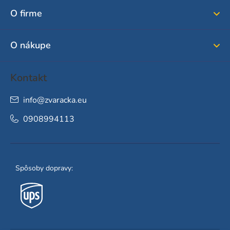
ä
O firme
t
i
O nákupe
e
Kontakt
info
@
zvaracka.eu
0908994113
Spôsoby dopravy: