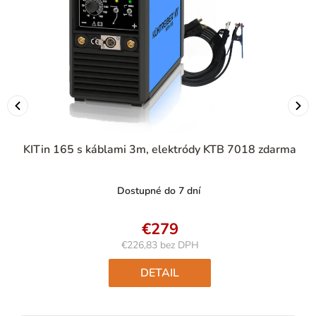
KITin 165 s káblami 3m, elektródy KTB 7018 zdarma
Dostupné do 7 dní
€279
€226,83 bez DPH
Jednotková
cena:
DETAIL