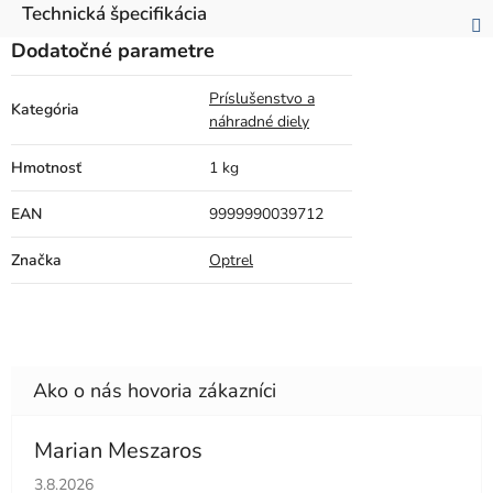
Technická špecifikácia
Dodatočné parametre
Príslušenstvo a
Kategória
náhradné diely
Hmotnosť
1 kg
EAN
9999990039712
Značka
Optrel
Marian Meszaros
Hodnotenie obchodu je 5 z 5 hviezdičiek.
3.8.2026