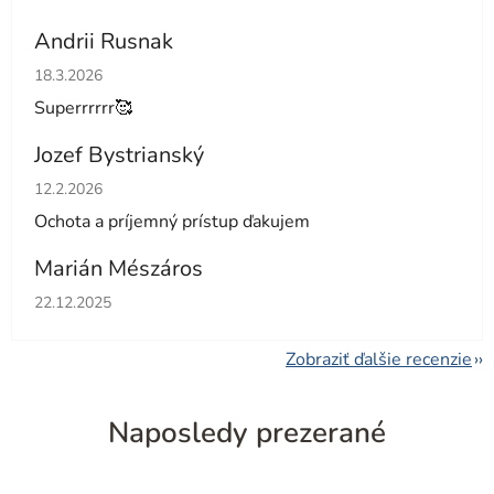
Andrii Rusnak
Hodnotenie obchodu je 5 z 5 hviezdičiek.
18.3.2026
Superrrrrr🥰
Jozef Bystrianský
Hodnotenie obchodu je 5 z 5 hviezdičiek.
12.2.2026
Ochota a príjemný prístup ďakujem
Marián Mészáros
Hodnotenie obchodu je 5 z 5 hviezdičiek.
22.12.2025
Zobraziť ďalšie recenzie
Naposledy prezerané