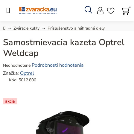
Prejsť
na
obsah
Hľadať
N
KO
Domov
Zváracie kukly
Príslušenstvo a náhradné diely
Samostmievacia kazeta Optrel
Weldcap
Priemerné
Podrobnosti hodnotenia
Neohodnotené
hodnotenie
Značka:
Optrel
produktu
Kód:
5012.800
je
0,0
z
akcia
5
hviezdičiek.