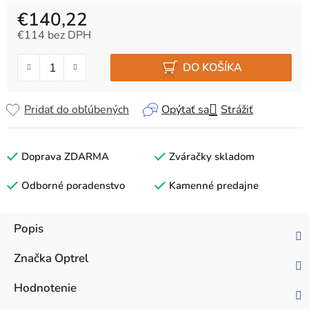
€140,22
€114 bez DPH
Jednotková cena:
DO KOŠÍKA
Pridať do obľúbených
Opýtať sa
Strážiť
Doprava ZDARMA
Zváračky skladom
Odborné poradenstvo
Kamenné predajne
Popis
Značka
Optrel
Hodnotenie