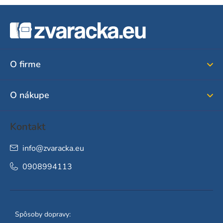
Z
á
p
ä
O firme
t
i
O nákupe
e
Kontakt
info
@
zvaracka.eu
0908994113
Spôsoby dopravy: