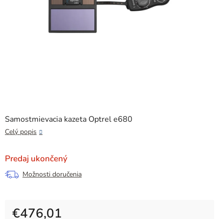
Samostmievacia kazeta Optrel e680
Celý popis
Predaj ukončený
Možnosti doručenia
€476,01