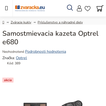
Prejsť
na
obsah
Hľadať
N
KO
Domov
Zváracie kukly
Príslušenstvo a náhradné diely
Samostmievacia kazeta Optrel
e680
Priemerné
Podrobnosti hodnotenia
Neohodnotené
hodnotenie
Značka:
Optrel
produktu
Kód:
389
je
0,0
z
akcia
5
hviezdičiek.