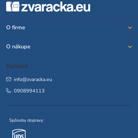
á
p
ä
O firme
t
i
O nákupe
e
Kontakt
info
@
zvaracka.eu
0908994113
Spôsoby dopravy: