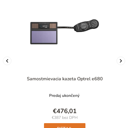
Samostmievacia kazeta Optrel e680
Predaj ukončený
€476,01
€387 bez DPH
Jednotková
cena: