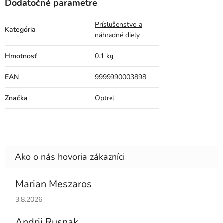
Dodatočné parametre
Príslušenstvo a
Kategória
náhradné diely
Hmotnosť
0.1 kg
EAN
9999990003898
Značka
Optrel
Marian Meszaros
Hodnotenie obchodu je 5 z 5 hviezdičiek.
3.8.2026
Andrii Rusnak