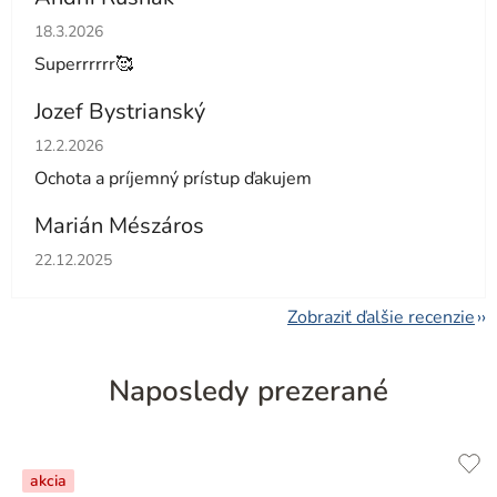
Hodnotenie obchodu je 5 z 5 hviezdičiek.
18.3.2026
Superrrrrr🥰
Jozef Bystrianský
Hodnotenie obchodu je 5 z 5 hviezdičiek.
12.2.2026
Ochota a príjemný prístup ďakujem
Marián Mészáros
Hodnotenie obchodu je 5 z 5 hviezdičiek.
22.12.2025
Zobraziť ďalšie recenzie
Naposledy prezerané
akcia