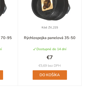
n
i
e
p
Kód:
ZV_215
Priemerné
r
á 70-95
Rýchlospojka panelová 35-50
hodnotenie
produktu
o
í
Dostupné do 14 dní
je
d
5,0
€7
z
u
5
€5,69 bez DPH
hviezdičiek.
k
DO KOŠÍKA
t
o
v