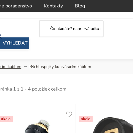
ne poradenstvo
Kontakty
Blog
acím káblom
Rýchlospojky ku zváracím káblom
tránka
1
z
1
-
4
položiek celkom
V
ý
akcia
akcia
p