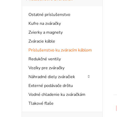
č
e
i
g
n
Ostatné príslušenstvo
ó
s
ý
r
Kufre na zváračky
i
p
Zvierky a magnety
e
r
a
Zváracie káble
Príslušenstvo ku zváracím káblom
n
Redukčné ventily
e
Vozíky pre zváračky
l
Náhradné diely zváračiek
Externé podávače drôtu
t
Vodné chladenie ku zváračkám
Tlakové fľaše