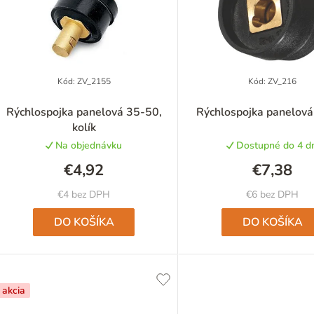
p
Kód:
ZV_2155
Kód:
ZV_216
Rýchlospojka panelová 35-50,
Rýchlospojka panelov
kolík
o
Na objednávku
Dostupné do 4 dn
d
€4,92
€7,38
u
€4 bez DPH
€6 bez DPH
k
DO KOŠÍKA
DO KOŠÍKA
o
akcia
v