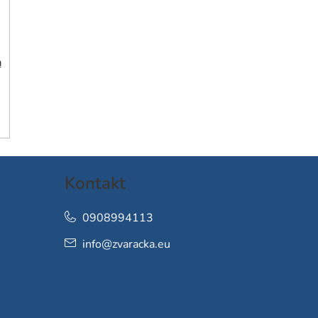
h
Kontakt
0908994113
info
@
zvaracka.eu