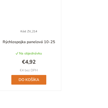
Kód:
ZV_214
Priemerné
Rýchlospojka panelová 10-25
hodnotenie
produktu
Na objednávku
je
5,0
€4,92
z
5
€4 bez DPH
hviezdičiek.
DO KOŠÍKA
O
v