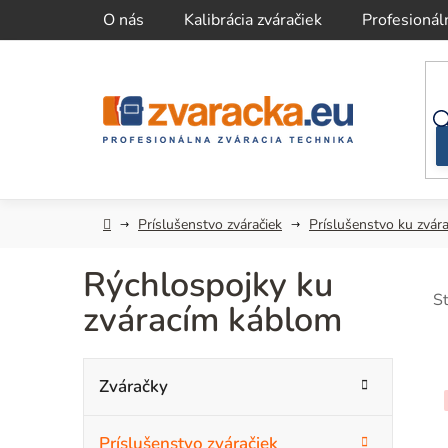
Prejsť
O nás
Kalibrácia zváračiek
Profesionál
na
obsah
Domov
Príslušenstvo zváračiek
Príslušenstvo ku zvár
Rýchlospojky ku
S
zváracím káblom
B
K
Preskočiť
Zváračky
kategórie
a
o
t
Príslušenstvo zváračiek