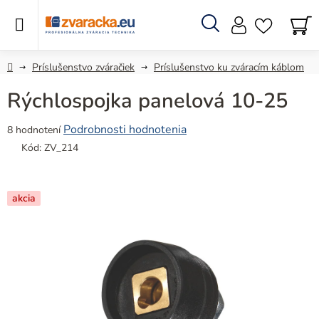
Prejsť
na
obsah
Hľadať
N
KO
Domov
Príslušenstvo zváračiek
Príslušenstvo ku zváracím káblom
Rýchlospojka panelová 10-25
Priemerné
Podrobnosti hodnotenia
8 hodnotení
hodnotenie
Kód:
ZV_214
produktu
je
5,0
akcia
z
5
hviezdičiek.