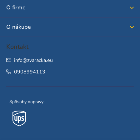
ä
O firme
t
i
O nákupe
e
Kontakt
info
@
zvaracka.eu
0908994113
Spôsoby dopravy: