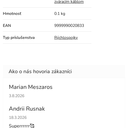
zváracím káblom
Hmotnosť
0.1 kg
EAN
9999990020833
Typ príslušenstva
Rýchlospojky
Marian Meszaros
Hodnotenie obchodu je 5 z 5 hviezdičiek.
3.8.2026
Andrii Rusnak
Hodnotenie obchodu je 5 z 5 hviezdičiek.
18.3.2026
Superrrrrr🥰