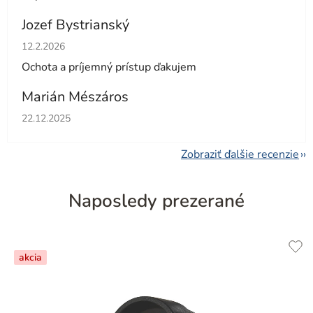
Jozef Bystrianský
Hodnotenie obchodu je 5 z 5 hviezdičiek.
12.2.2026
Ochota a príjemný prístup ďakujem
Marián Mészáros
Hodnotenie obchodu je 5 z 5 hviezdičiek.
22.12.2025
Zobraziť ďalšie recenzie
Naposledy prezerané
akcia