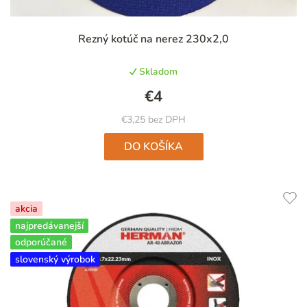
Rezný kotúč na nerez 230x2,0
Skladom
€4
€3,25 bez DPH
DO KOŠÍKA
akcia
najpredávanejší
odporúčané
slovenský výrobok