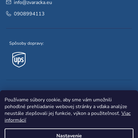
info
@
zvaracka.eu
0908994113
Spôsoby dopravy:
Obľúbené spôsoby platby:
Používame súbory cookie, aby sme vám umožnili
pohodlné prehliadanie webovej stránky a vďaka analýze
neustále zlepšovali jej funkcie, výkon a použiteľnosť.
Viac
informácií
Nastavenie
Shoptet
|
mime digital