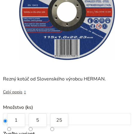
Rezný kotúč od Slovenského výrobcu HERMAN.
Celý popis
Množstvo (ks)
1
5
25
Zvoľte variant