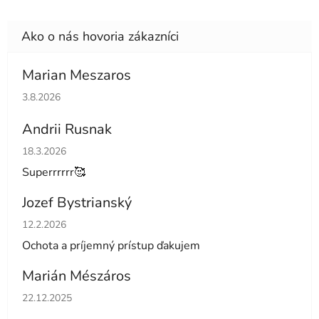
Marian Meszaros
Hodnotenie obchodu je 5 z 5 hviezdičiek.
3.8.2026
Andrii Rusnak
Hodnotenie obchodu je 5 z 5 hviezdičiek.
18.3.2026
Superrrrrr🥰
Jozef Bystrianský
Hodnotenie obchodu je 5 z 5 hviezdičiek.
12.2.2026
Ochota a príjemný prístup ďakujem
Marián Mészáros
Hodnotenie obchodu je 5 z 5 hviezdičiek.
22.12.2025