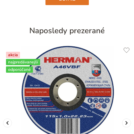
Naposledy prezerané
akcia
najpredávanejší
odporúčané