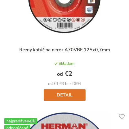
Rezný kotúč na nerez A70VBF 125x0,7mm
Skladom
€2
od
od €1,63 bez DPH
DETAIL
najpredávanejší
odporúčané