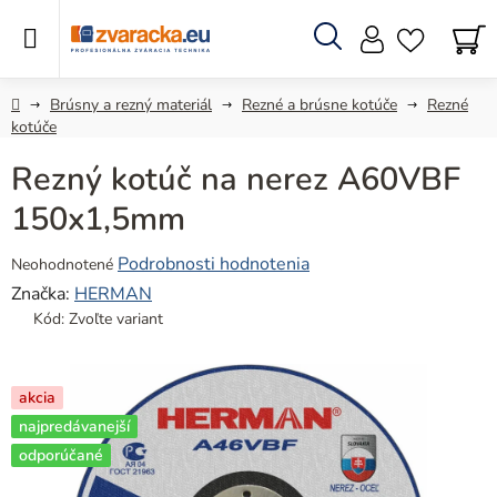
Prejsť
na
obsah
Hľadať
N
KO
Domov
Brúsny a rezný materiál
Rezné a brúsne kotúče
Rezné
kotúče
Rezný kotúč na nerez A60VBF
150x1,5mm
Priemerné
Podrobnosti hodnotenia
Neohodnotené
hodnotenie
Značka:
HERMAN
produktu
Kód:
Zvoľte variant
je
0,0
z
akcia
5
najpredávanejší
hviezdičiek.
odporúčané