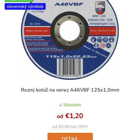
slovenský výrobok
Priemerné
Rezný kotúč na nerez A46VBF 125x1,0mm
hodnotenie
produktu
Skladom
je
4,9
€1,20
od
z
5
od €0,98 bez DPH
hviezdičiek.
DETAIL