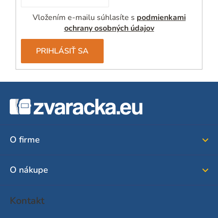
Vložením e-mailu súhlasíte s
podmienkami
ochrany osobných údajov
PRIHLÁSIŤ SA
Z
á
p
ä
O firme
t
i
O nákupe
e
Kontakt