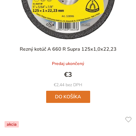
Priemerné
Rezný kotúč A 660 R Supra 125x1,0x22,23
hodnotenie
produktu
Predaj ukončený
je
5,0
€3
z
5
€2,44 bez DPH
hviezdičiek.
DO KOŠÍKA
akcia