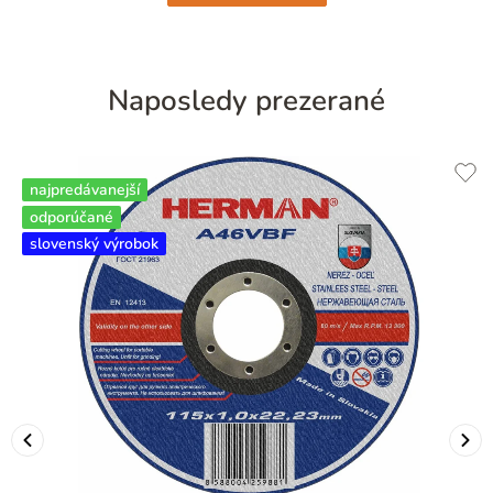
Naposledy prezerané
najpredávanejší
odporúčané
slovenský výrobok