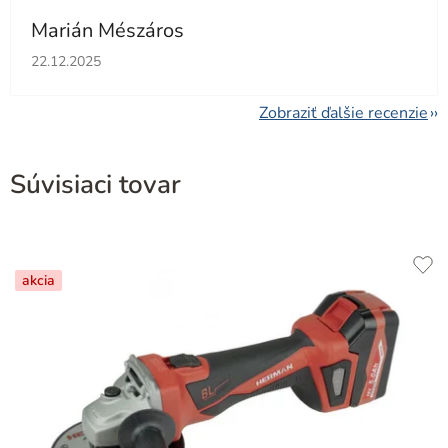
Marián Mészáros
Hodnotenie obchodu je 5 z 5 hviezdičiek.
22.12.2025
Zobraziť ďalšie recenzie
Súvisiaci tovar
akcia