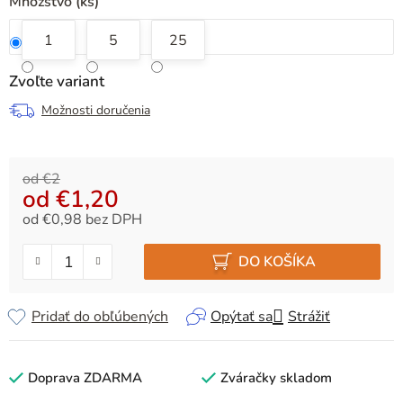
Množstvo (ks)
1
5
25
Zvoľte variant
Možnosti doručenia
od €2
od
€1,20
od
€0,98
bez DPH
Jednotková cena:
DO KOŠÍKA
Pridať do obľúbených
Opýtať sa
Strážiť
Doprava ZDARMA
Zváračky skladom