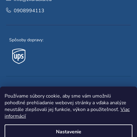
0908994113
Spôsoby dopravy:
Obľúbené spôsoby platby:
Používame súbory cookie, aby sme vám umožnili
pohodlné prehliadanie webovej stránky a vďaka analýze
neustále zlepšovali jej funkcie, výkon a použiteľnosť.
Viac
informácií
Nastavenie
Shoptet
|
mime digital