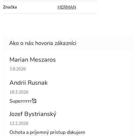
Značka
HERMAN
Marian Meszaros
Hodnotenie obchodu je 5 z 5 hviezdičiek.
3.8.2026
Andrii Rusnak
Hodnotenie obchodu je 5 z 5 hviezdičiek.
18.3.2026
Superrrrrr🥰
Jozef Bystrianský
Hodnotenie obchodu je 5 z 5 hviezdičiek.
12.2.2026
Ochota a príjemný prístup ďakujem