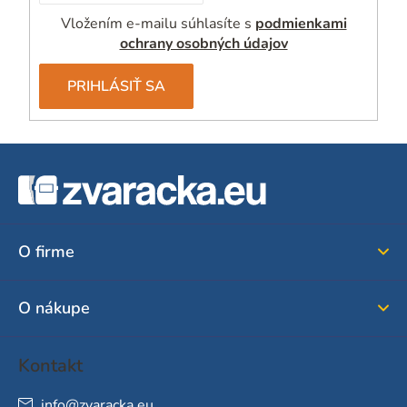
Vložením e-mailu súhlasíte s
podmienkami
ochrany osobných údajov
PRIHLÁSIŤ SA
Z
á
p
ä
O firme
t
i
O nákupe
e
Kontakt
info
@
zvaracka.eu