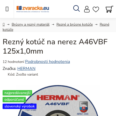
Prejsť
na
obsah
Hľadať
N
KO
Domov
Brúsny a rezný materiál
Rezné a brúsne kotúče
Rezné
kotúče
Rezný kotúč na nerez A46VBF
125x1,0mm
Priemerné
Podrobnosti hodnotenia
12 hodnotení
hodnotenie
Značka:
HERMAN
produktu
Kód:
Zvoľte variant
je
4,9
z
najpredávanejší
5
odporúčané
hviezdičiek.
slovenský výrobok