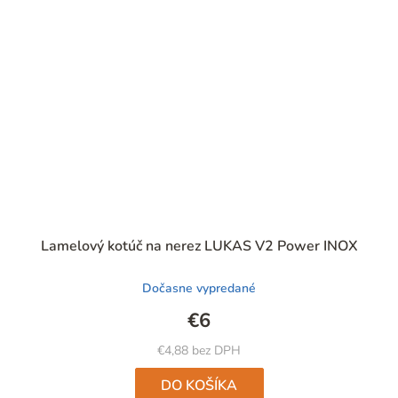
Lamelový kotúč na nerez LUKAS V2 Power INOX
Dočasne vypredané
€6
€4,88 bez DPH
DO KOŠÍKA