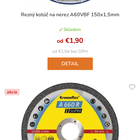
Rezný kotúč na nerez A60VBF 150x1,5mm
Skladom
€1,90
od
od €1,54 bez DPH
DETAIL
akcia