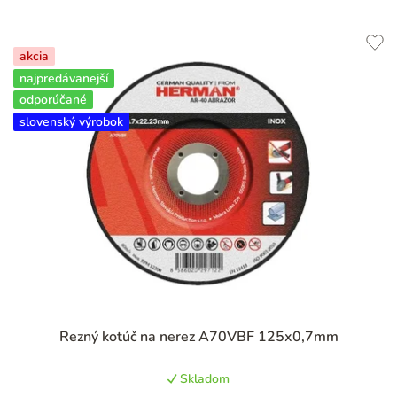
akcia
najpredávanejší
odporúčané
slovenský výrobok
Rezný kotúč na nerez A70VBF 125x0,7mm
Skladom