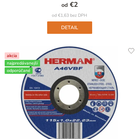
€2
od
od €1,63 bez DPH
DETAIL
akcia
najpredávanejší
odporúčané