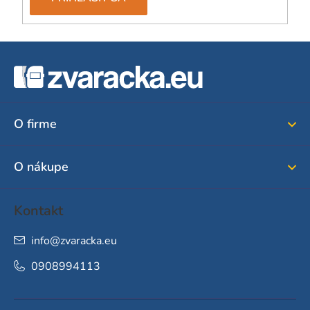
Z
á
p
ä
O firme
t
i
O nákupe
e
Kontakt
info
@
zvaracka.eu
0908994113