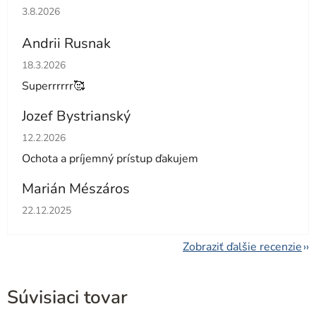
Hodnotenie obchodu je 5 z 5 hviezdičiek.
3.8.2026
Andrii Rusnak
Hodnotenie obchodu je 5 z 5 hviezdičiek.
18.3.2026
Superrrrrr🥰
Jozef Bystrianský
Hodnotenie obchodu je 5 z 5 hviezdičiek.
12.2.2026
Ochota a príjemný prístup ďakujem
Marián Mészáros
Hodnotenie obchodu je 5 z 5 hviezdičiek.
22.12.2025
Zobraziť ďalšie recenzie
Súvisiaci tovar