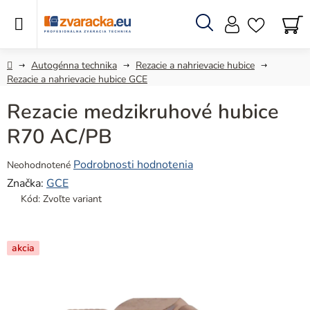
Prejsť
na
obsah
Hľadať
N
KO
Domov
Autogénna technika
Rezacie a nahrievacie hubice
Rezacie a nahrievacie hubice GCE
Rezacie medzikruhové hubice
R70 AC/PB
Priemerné
Podrobnosti hodnotenia
Neohodnotené
hodnotenie
Značka:
GCE
produktu
Kód:
Zvoľte variant
je
0,0
z
akcia
5
hviezdičiek.