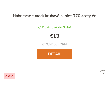
Nahrievacie medzikruhové hubice R70 acetylén
Dostupné do 3 dní
€13
€10,57 bez DPH
DETAIL
akcia