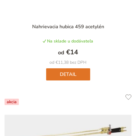
Priemerné
Nahrievacia hubica 459 acetylén
hodnotenie
produktu
Na sklade u dodávateľa
je
5,0
€14
od
z
5
od €11,38 bez DPH
hviezdičiek.
DETAIL
akcia