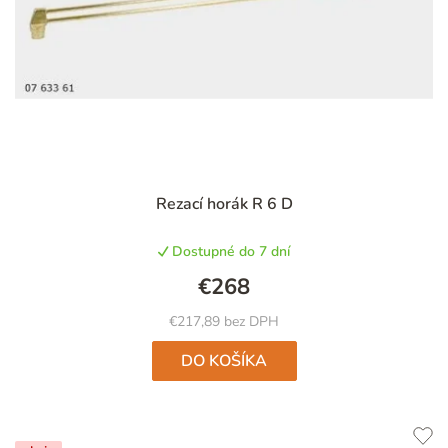
Rezací horák R 6 D
Dostupné do 7 dní
€268
€217,89 bez DPH
DO KOŠÍKA