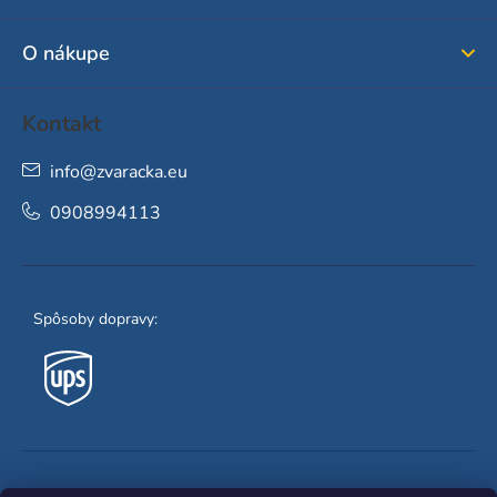
t
i
O nákupe
e
Kontakt
info
@
zvaracka.eu
0908994113
Spôsoby dopravy: