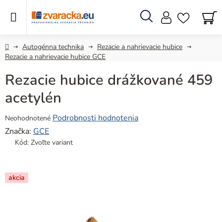
Prejsť
na
obsah
Hľadať
N
KO
Domov
Autogénna technika
Rezacie a nahrievacie hubice
Rezacie a nahrievacie hubice GCE
Rezacie hubice drážkované 459
acetylén
Priemerné
Podrobnosti hodnotenia
Neohodnotené
hodnotenie
Značka:
GCE
produktu
Kód:
Zvoľte variant
je
0,0
z
akcia
5
hviezdičiek.