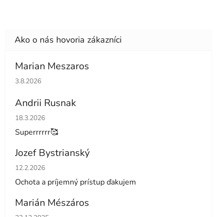
Marian Meszaros
Hodnotenie obchodu je 5 z 5 hviezdičiek.
3.8.2026
Andrii Rusnak
Hodnotenie obchodu je 5 z 5 hviezdičiek.
18.3.2026
Superrrrrr🥰
Jozef Bystrianský
Hodnotenie obchodu je 5 z 5 hviezdičiek.
12.2.2026
Ochota a príjemný prístup ďakujem
Marián Mészáros
Hodnotenie obchodu je 5 z 5 hviezdičiek.