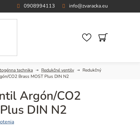
0908994113
info
@
zvaracka.eu
NÁKUPNÝ
KOŠÍK
togénna technika
Redukčné ventily
Redukčný
Argón/CO2 Brass MOST Plus DIN N2
ntil Argón/CO2
Plus DIN N2
otenia