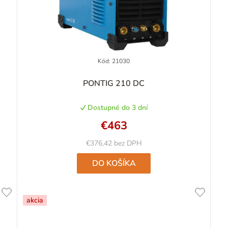
Kód:
21030
PONTIG 210 DC
Dostupné do 3 dní
€463
€376,42 bez DPH
DO KOŠÍKA
akcia