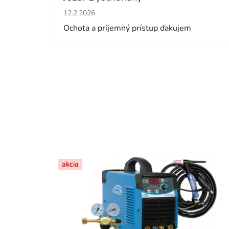
Hodnotenie obchodu je 5 z 5 hviezdičiek.
12.2.2026
Ochota a príjemný prístup ďakujem
akcia