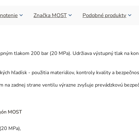
notenie
Značka
MOST
Podobné produkty
pným tlakom 200 bar (20 MPa). Udržiava výstupný tlak na konšt
h hľadísk - použitia materiálov, kontroly kvality a bezpečnos
na zadnej strane ventilu výrazne zvyšuje prevádzkovú bezpečn
rgón MOST
 (20 MPa),