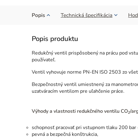
Popis
Technická špecifikácia
Hod
Redukčný ventil prispôsobený na prácu pod vstu
používateľ.
Ventil vyhovuje norme PN-EN ISO 2503 zo všetkýc
Bezpečnostný ventil umiestnený za manometrom 
uzatváracím ventilom pre uľahčenie práce.
Výhody a vlastnosti redukčného ventilu CO
/a
2
schopnosť pracovať pri vstupnom tlaku 200 bar
pevná a bezpečná konštrukcia,