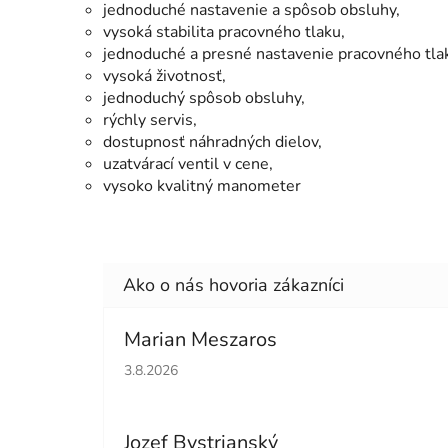
jednoduché nastavenie a spôsob obsluhy,
vysoká stabilita pracovného tlaku,
jednoduché a presné nastavenie pracovného tla
vysoká životnosť,
jednoduchý spôsob obsluhy,
rýchly servis,
dostupnosť náhradných dielov,
uzatvárací ventil v cene,
vysoko kvalitný manometer
Marian Meszaros
Hodnotenie obchodu je 5 z 5 hviezdičiek.
3.8.2026
Jozef Bystrianský