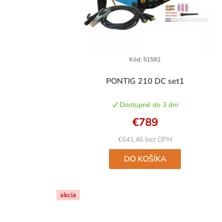
Kód:
51592
PONTIG 210 DC set1
Dostupné do 3 dní
€789
€641,46 bez DPH
DO KOŠÍKA
akcia