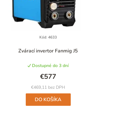
Kód:
4633
Priemerné
Zvárací invertor Fanmig J5
hodnotenie
produktu
Dostupné do 3 dní
je
5,0
€577
z
5
€469,11 bez DPH
hviezdičiek.
DO KOŠÍKA