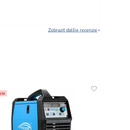
viezdičiek.
Zobraziť ďalšie recenzie
cia