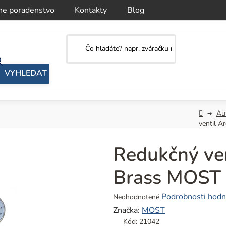
ne poradenstvo
Kontakty
Blog
Domov
Au
ventil 
Redukčný ve
Brass MOST 
Priemerné
Podrobnosti hodn
Neohodnotené
hodnotenie
Značka:
MOST
produktu
Kód:
21042