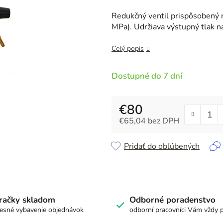
je
0,0
Redukčný ventil prispôsobený 
z
MPa). Udržiava výstupný tlak na
5
hviezdičiek.
Celý popis
Dostupné do 7 dní
€80
€65,04 bez DPH
Jednotková cena:
Pridať do obľúbených
račky skladom
Odborné poradenstvo
esné vybavenie objednávok
odborní pracovníci Vám vždy 