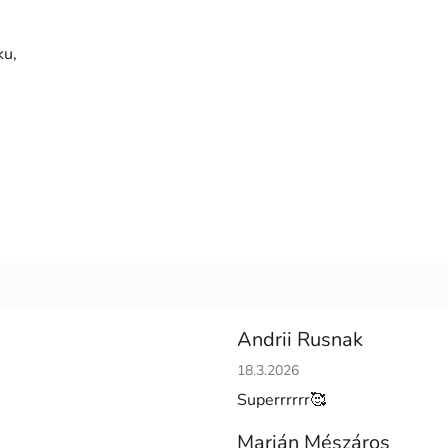
ku,
Andrii Rusnak
Hodnotenie obchodu je 5 z 5 h
18.3.2026
Superrrrrr🥰
Marián Mészáros