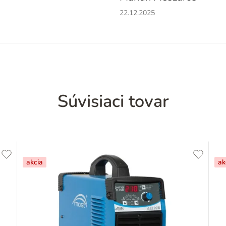
Hodnotenie obchodu je 5 z 5 h
22.12.2025
Súvisiaci tovar
akcia
ak