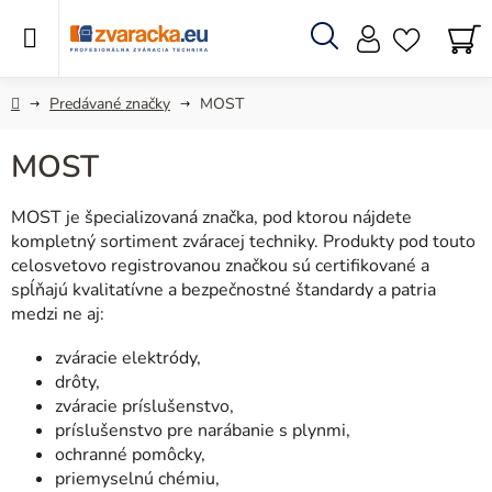
Prejsť
na
obsah
Hľadať
N
KO
Domov
Predávané značky
MOST
MOST
MOST je špecializovaná značka, pod ktorou nájdete
kompletný sortiment zváracej techniky. Produkty pod touto
celosvetovo registrovanou značkou sú certifikované a
spĺňajú kvalitatívne a bezpečnostné štandardy a patria
medzi ne aj:
zváracie elektródy,
drôty,
zváracie príslušenstvo,
príslušenstvo pre narábanie s plynmi,
ochranné pomôcky,
priemyselnú chémiu,