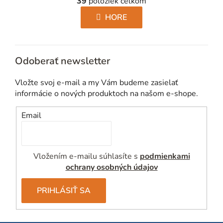
39
položiek celkom
v
á
l
HORE
n
á
k
d
o
a
v
Odoberať newsletter
c
a
i
n
Vložte svoj e-mail a my Vám budeme zasielať
e
i
informácie o nových produktoch na našom e-shope.
p
e
r
Email
v
k
y
Vložením e-mailu súhlasíte s
podmienkami
v
ochrany osobných údajov
ý
p
PRIHLÁSIŤ SA
i
s
u