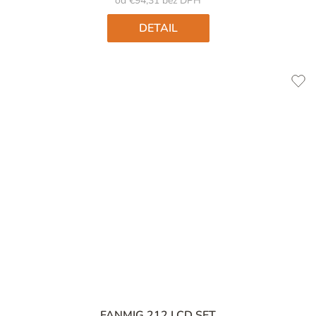
od €94,31 bez DPH
DETAIL
FANMIG 212 LCD SET