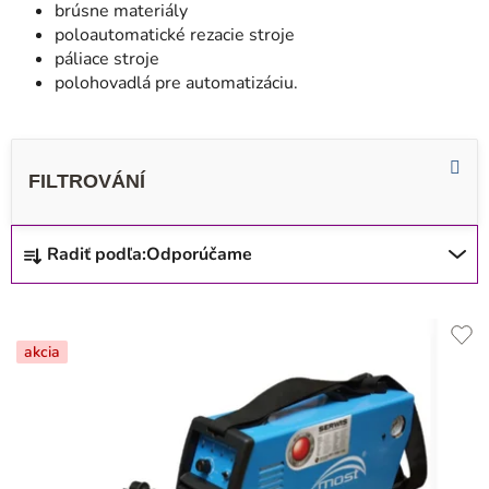
brúsne materiály
poloautomatické rezacie stroje
páliace stroje
polohovadlá pre automatizáciu.
R
Radiť podľa:
Odporúčame
a
d
V
e
ý
akcia
n
p
i
i
e
s
p