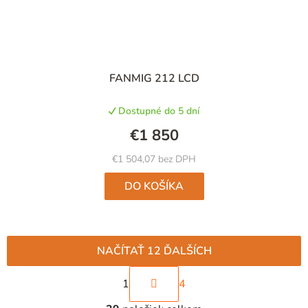
FANMIG 212 LCD
Dostupné do 5 dní
€1 850
€1 504,07 bez DPH
DO KOŠÍKA
NAČÍTAŤ 12 ĎALŠÍCH
S
1
4
t
O
r