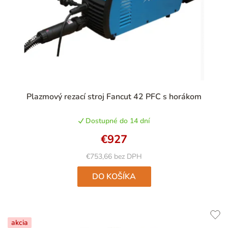
p
r
r
o
o
d
d
u
u
k
k
t
t
Plazmový rezací stroj Fancut 42 PFC s horákom
o
o
v
Dostupné do 14 dní
v
€927
€753,66 bez DPH
DO KOŠÍKA
akcia