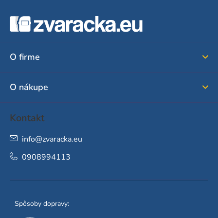
Z
á
p
ä
O firme
t
i
O nákupe
e
Kontakt
info
@
zvaracka.eu
0908994113
Spôsoby dopravy: