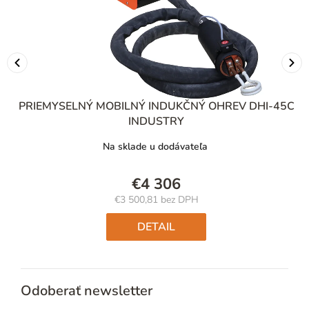
C
PRIEMYSELNÝ MOBILNÝ INDUKČNÝ OHREV DHI-45C
INDUSTRY
Na sklade u dodávateľa
€4 306
€3 500,81 bez DPH
Jednotková
cena:
DETAIL
Odoberať newsletter