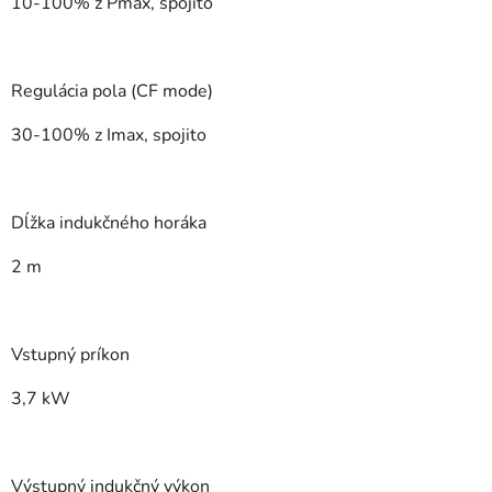
10-100% z Pmax, spojito
Regulácia pola (CF mode)
30-100% z Imax, spojito
Dĺžka indukčného horáka
2 m
Vstupný príkon
3,7 kW
Výstupný indukčný výkon