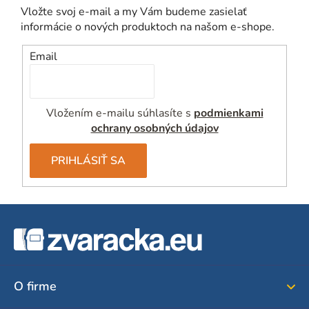
Vložte svoj e-mail a my Vám budeme zasielať
informácie o nových produktoch na našom e-shope.
Email
Vložením e-mailu súhlasíte s
podmienkami
ochrany osobných údajov
PRIHLÁSIŤ SA
Z
á
p
ä
O firme
t