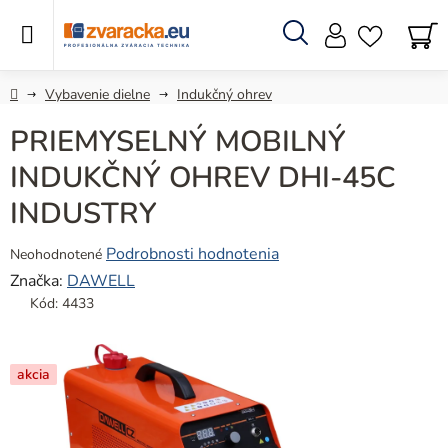
Prejsť
na
obsah
Hľadať
N
KO
Domov
Vybavenie dielne
Indukčný ohrev
PRIEMYSELNÝ MOBILNÝ
INDUKČNÝ OHREV DHI-45C
INDUSTRY
Priemerné
Podrobnosti hodnotenia
Neohodnotené
hodnotenie
Značka:
DAWELL
produktu
Kód:
4433
je
0,0
z
akcia
5
hviezdičiek.