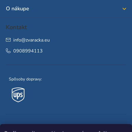
i
O nákupe
e
Kontakt
info
@
zvaracka.eu
0908994113
Spôsoby dopravy:
Obľúbené spôsoby platby: