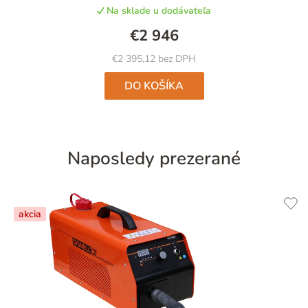
Na sklade u dodávateľa
€2 946
€2 395,12 bez DPH
DO KOŠÍKA
Naposledy prezerané
akcia