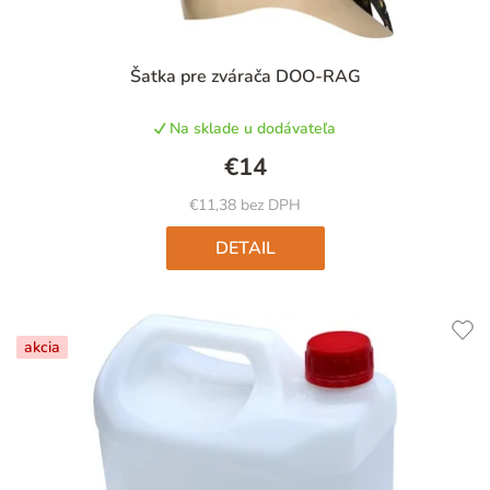
Priemerné
Šatka pre zvárača DOO-RAG
hodnotenie
produktu
Na sklade u dodávateľa
je
4,9
€14
z
5
€11,38 bez DPH
hviezdičiek.
DETAIL
akcia