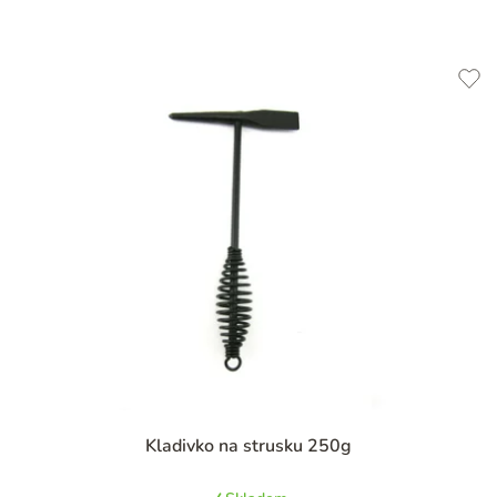
Priemerné
Kladivko na strusku 250g
hodnotenie
produktu