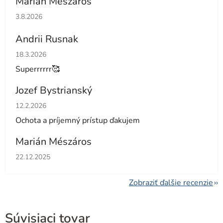
Marian Meszaros
Hodnotenie obchodu je 5 z 5 hviezdičiek.
3.8.2026
Andrii Rusnak
Hodnotenie obchodu je 5 z 5 hviezdičiek.
18.3.2026
Superrrrrr🥰
Jozef Bystrianský
Hodnotenie obchodu je 5 z 5 hviezdičiek.
12.2.2026
Ochota a príjemný prístup ďakujem
Marián Mészáros
Hodnotenie obchodu je 5 z 5 hviezdičiek.
22.12.2025
Zobraziť ďalšie recenzie
Súvisiaci tovar