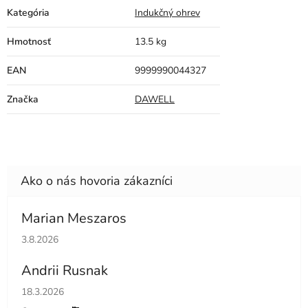
Kategória
Indukčný ohrev
Hmotnosť
13.5 kg
EAN
9999990044327
Značka
DAWELL
Marian Meszaros
Hodnotenie obchodu je 5 z 5 hviezdičiek.
3.8.2026
Andrii Rusnak
Hodnotenie obchodu je 5 z 5 hviezdičiek.
18.3.2026