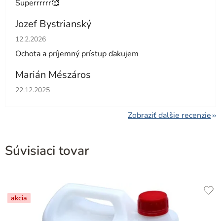
Superrrrrr🥰
Jozef Bystrianský
Hodnotenie obchodu je 5 z 5 hviezdičiek.
12.2.2026
Ochota a príjemný prístup ďakujem
Marián Mészáros
Hodnotenie obchodu je 5 z 5 hviezdičiek.
22.12.2025
Zobraziť ďalšie recenzie
Súvisiaci tovar
akcia