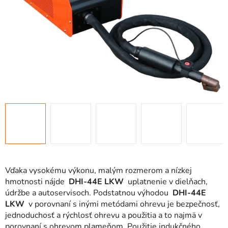
Vďaka vysokému výkonu, malým rozmerom a nízkej
hmotnosti nájde
DHI-44E LKW
uplatnenie v dielňach,
údržbe a autoservisoch. Podstatnou výhodou
DHI-44E
LKW
v porovnaní s inými metódami ohrevu je bezpečnosť,
jednoduchosť a rýchlosť ohrevu a použitia a to najmä v
porovnaní s ohrevom plameňom. Použitie indukčného