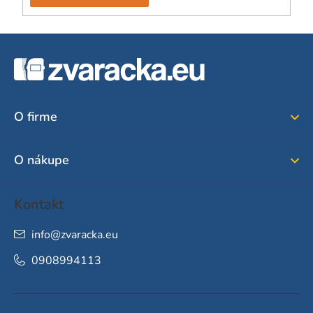
Z
á
p
ä
O firme
t
i
O nákupe
e
Kontakt
info
@
zvaracka.eu
0908994113