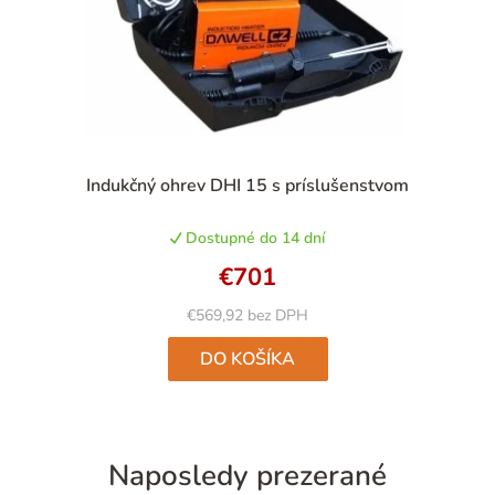
Priemerné
Indukčný ohrev DHI 15 s príslušenstvom
hodnotenie
produktu
Dostupné do 14 dní
je
5,0
€701
z
5
€569,92 bez DPH
hviezdičiek.
DO KOŠÍKA
Naposledy prezerané