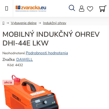
Prejsť
na
obsah
Hľadať
N
KO
Domov
Vybavenie dielne
Indukčný ohrev
MOBILNÝ INDUKČNÝ OHREV
DHI-44E LKW
Priemerné
Podrobnosti hodnotenia
Neohodnotené
hodnotenie
Značka:
DAWELL
produktu
Kód:
4432
je
0,0
z
akcia
5
hviezdičiek.