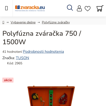
Prejsť
na
obsah
Hľadať
N
KO
Domov
Vybavenie dielne
Polyfúzne zváračky
Polyfúzna zváračka 750 /
1500W
Priemerné
Podrobnosti hodnotenia
41 hodnotení
hodnotenie
Značka:
TUSON
produktu
Kód:
2965
je
4,6
z
akcia
5
hviezdičiek.