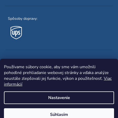
Spôsoby dopravy:
Obľúbené spôsoby platby:
Používame súbory cookie, aby sme vám umožnili
pohodlné prehliadanie webovej stránky a vďaka analýze
neustále zlepšovali jej funkcie, výkon a použiteľnosť.
Viac
informácií
Nastavenie
Shoptet
|
mime digital
Copyright 2026
www.zvaracka.eu
. Všetky práva
Súhlasím
vyhradené.