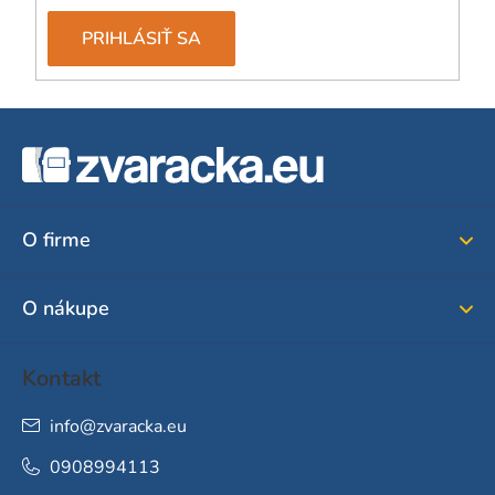
PRIHLÁSIŤ SA
Z
á
p
ä
O firme
t
i
O nákupe
e
Kontakt
info
@
zvaracka.eu
0908994113