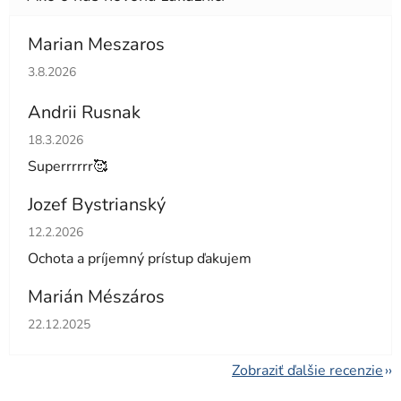
Marian Meszaros
Hodnotenie obchodu je 5 z 5 hviezdičiek.
3.8.2026
Andrii Rusnak
Hodnotenie obchodu je 5 z 5 hviezdičiek.
18.3.2026
Superrrrrr🥰
Jozef Bystrianský
Hodnotenie obchodu je 5 z 5 hviezdičiek.
12.2.2026
Ochota a príjemný prístup ďakujem
Marián Mészáros
Hodnotenie obchodu je 5 z 5 hviezdičiek.
22.12.2025
Zobraziť ďalšie recenzie