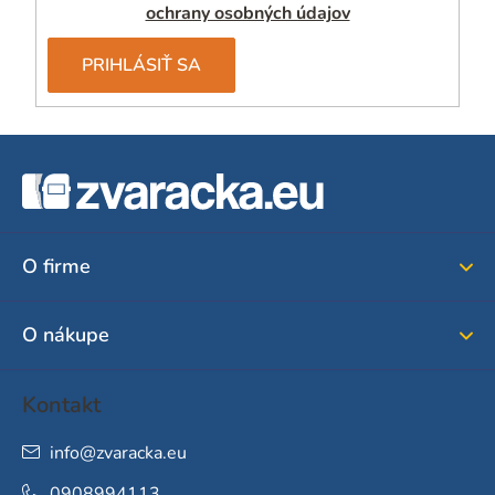
ochrany osobných údajov
PRIHLÁSIŤ SA
Z
á
p
ä
O firme
t
i
O nákupe
e
Kontakt
info
@
zvaracka.eu
0908994113