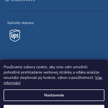
Spôsoby dopravy:
Obľúbené spôsoby platby:
Používame súbory cookie, aby sme vám umožnili
pohodlné prehliadanie webovej stránky a vďaka analýze
neustále zlepšovali jej funkcie, výkon a použiteľnosť.
Viac
informácií
Nastavenie
Shoptet
|
mime digital
Copyright 2026
www.zvaracka.eu
. Všetky práva