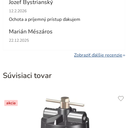
Jozef Bystrianský
Hodnotenie obchodu je 5 z 5 hviezdičiek.
12.2.2026
Ochota a príjemný prístup ďakujem
Marián Mészáros
Hodnotenie obchodu je 5 z 5 hviezdičiek.
22.12.2025
Zobraziť ďalšie recenzie
Súvisiaci tovar
akcia