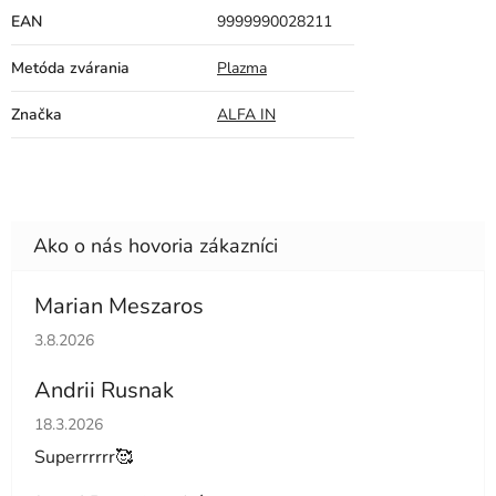
EAN
9999990028211
Metóda zvárania
Plazma
Značka
ALFA IN
Marian Meszaros
Hodnotenie obchodu je 5 z 5 hviezdičiek.
3.8.2026
Andrii Rusnak
Hodnotenie obchodu je 5 z 5 hviezdičiek.
18.3.2026
Superrrrrr🥰