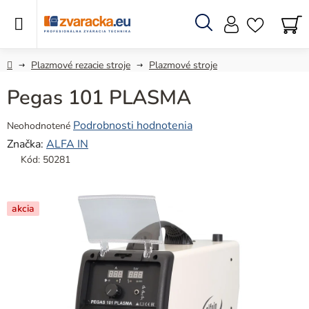
Prejsť
na
obsah
Hľadať
N
KO
Domov
Plazmové rezacie stroje
Plazmové stroje
Pegas 101 PLASMA
Priemerné
Podrobnosti hodnotenia
Neohodnotené
hodnotenie
Značka:
ALFA IN
produktu
Kód:
50281
je
0,0
z
akcia
5
hviezdičiek.