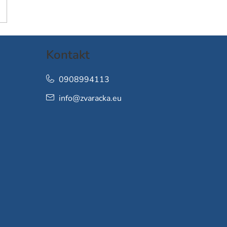
Kontakt
0908994113
info
@
zvaracka.eu