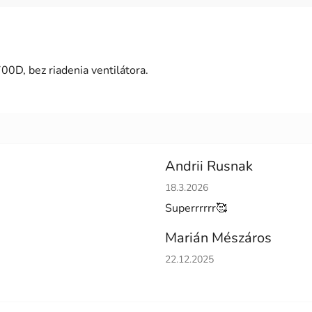
D, bez riadenia ventilátora.
Andrii Rusnak
Hodnotenie obchodu je 5 z 5 h
18.3.2026
Superrrrrr🥰
Marián Mészáros
Hodnotenie obchodu je 5 z 5 h
22.12.2025