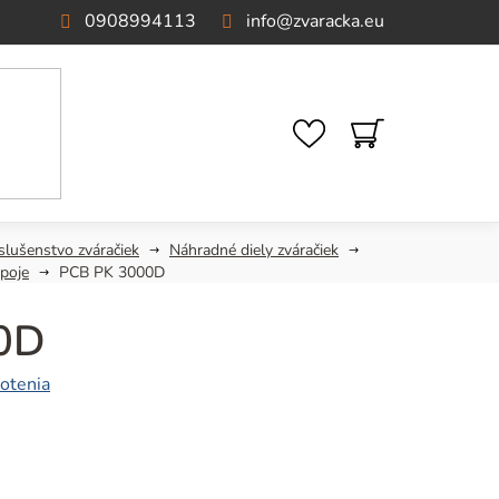
0908994113
info
@
zvaracka.eu
NÁKUPNÝ
KOŠÍK
slušenstvo zváračiek
Náhradné diely zváračiek
poje
PCB PK 3000D
0D
otenia