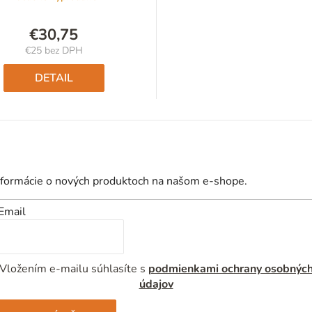
€30,75
€25 bez DPH
Jednotková
cena:
DETAIL
nformácie o nových produktoch na našom e-shope.
Email
Vložením e-mailu súhlasíte s
podmienkami ochrany osobnýc
údajov