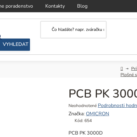
ne poradenstvo
Kontakty
Blog
Domov
Prí
Plošné s
PCB PK 300
Priemerné
Podrobnosti hodn
Neohodnotené
hodnotenie
Značka:
OMICRON
produktu
Kód:
654
je
0,0
PCB PK 3000D