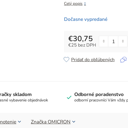
z
Celý popis
5
hviezdičiek.
Dočasne vypredané
€30,75
€25 bez DPH
Jednotková cena:
Pridať do obľúbených
račky skladom
Odborné poradenstvo
esné vybavenie objednávok
odborní pracovníci Vám vždy 
notenie
Značka
OMICRON