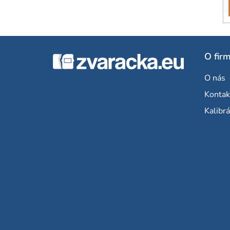
Z
O fir
á
O nás
p
Kontak
ä
Kalibrá
t
i
e