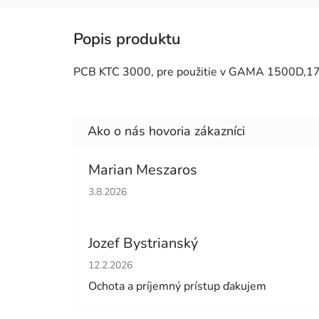
PCB KTC 3000, pre použitie v GAMA 1500D,1700
Marian Meszaros
Hodnotenie obchodu je 5 z 5 hviezdičiek.
3.8.2026
Jozef Bystrianský
Hodnotenie obchodu je 5 z 5 hviezdičiek.
12.2.2026
Ochota a príjemný prístup ďakujem