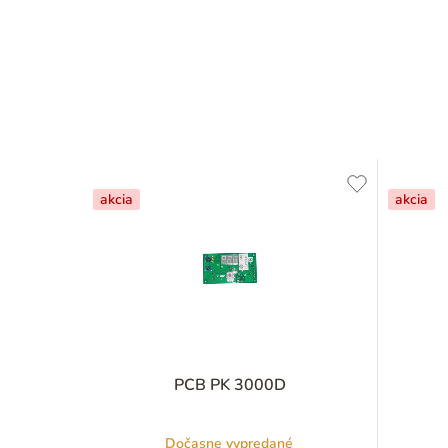
akcia
akcia
PCB PK 3000D
Dočasne vypredané