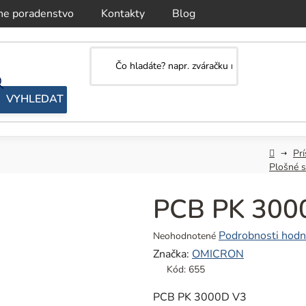
ne poradenstvo
Kontakty
Blog
Domov
Prí
Plošné s
PCB PK 300
Priemerné
Podrobnosti hodn
Neohodnotené
hodnotenie
Značka:
OMICRON
produktu
Kód:
655
je
0,0
PCB PK 3000D V3