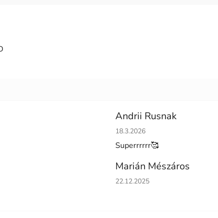
D
Andrii Rusnak
Hodnotenie obchodu je 5 z 5 h
18.3.2026
Superrrrrr🥰
Marián Mészáros
Hodnotenie obchodu je 5 z 5 h
22.12.2025