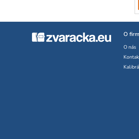
Z
O fir
á
O nás
p
Kontak
ä
Kalibrá
t
i
e