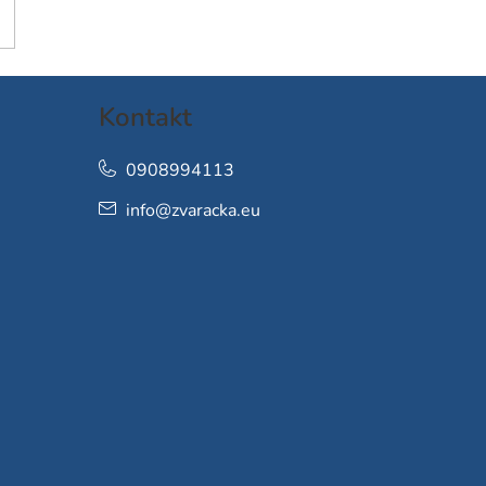
Kontakt
0908994113
info
@
zvaracka.eu