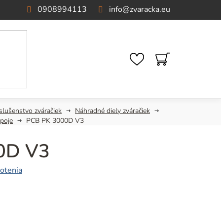
0908994113
info
@
zvaracka.eu
NÁKUPNÝ
KOŠÍK
slušenstvo zváračiek
Náhradné diely zváračiek
poje
PCB PK 3000D V3
0D V3
otenia