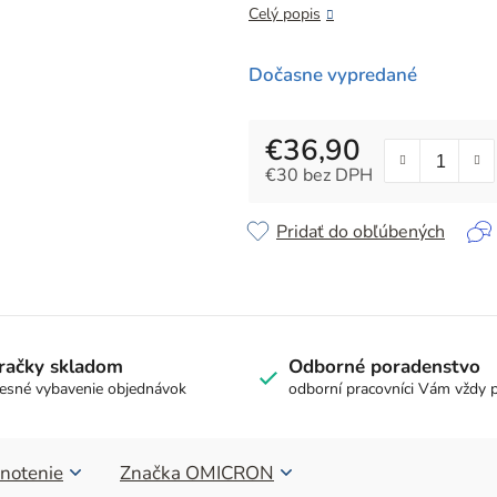
z
Celý popis
5
hviezdičiek.
Dočasne vypredané
€36,90
€30 bez DPH
Jednotková cena:
Pridať do obľúbených
račky skladom
Odborné poradenstvo
esné vybavenie objednávok
odborní pracovníci Vám vždy 
notenie
Značka
OMICRON