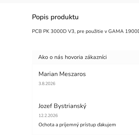
PCB PK 3000D V3, pre použitie v GAMA 1900
Marian Meszaros
Hodnotenie obchodu je 5 z 5 hviezdičiek.
3.8.2026
Jozef Bystrianský
Hodnotenie obchodu je 5 z 5 hviezdičiek.
12.2.2026
Ochota a príjemný prístup ďakujem