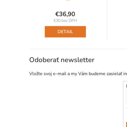
€36,90
€30 bez DPH
Jednotková
cena:
DETAIL
Odoberať newsletter
Vložte svoj e-mail a my Vám budeme zasielať i