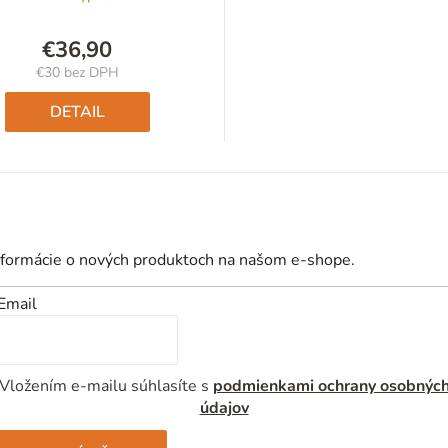
€36,90
€30 bez DPH
Jednotková
cena:
DETAIL
nformácie o nových produktoch na našom e-shope.
Email
Vložením e-mailu súhlasíte s
podmienkami ochrany osobnýc
údajov