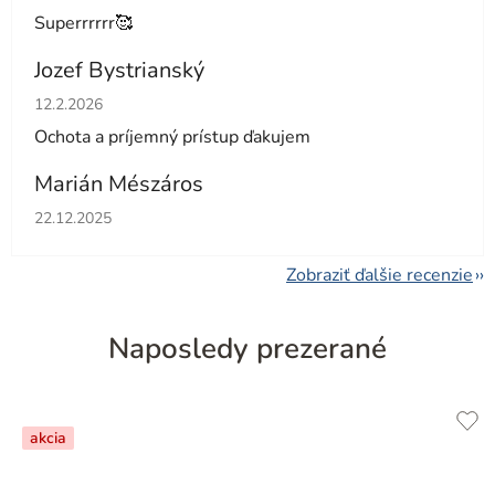
Superrrrrr🥰
Jozef Bystrianský
Hodnotenie obchodu je 5 z 5 hviezdičiek.
12.2.2026
Ochota a príjemný prístup ďakujem
Marián Mészáros
Hodnotenie obchodu je 5 z 5 hviezdičiek.
22.12.2025
Zobraziť ďalšie recenzie
Naposledy prezerané
akcia