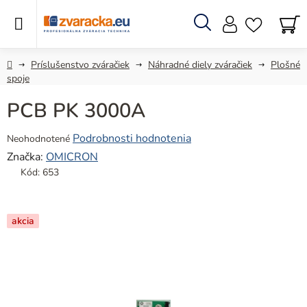
Prejsť
na
obsah
Hľadať
N
KO
Domov
Príslušenstvo zváračiek
Náhradné diely zváračiek
Plošné
spoje
PCB PK 3000A
Priemerné
Podrobnosti hodnotenia
Neohodnotené
hodnotenie
Značka:
OMICRON
produktu
Kód:
653
je
0,0
z
akcia
5
hviezdičiek.