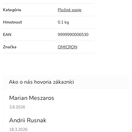
Kategória
Plošné spoje
Hmotnosť
0.1 kg
EAN
9999990006530
Značka
OMICRON
Marian Meszaros
Hodnotenie obchodu je 5 z 5 hviezdičiek.
3.8.2026
Andrii Rusnak
Hodnotenie obchodu je 5 z 5 hviezdičiek.
18.3.2026