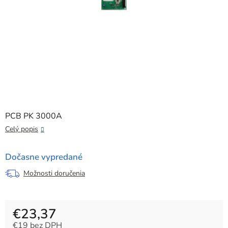
PCB PK 3000A
Celý popis
Dočasne vypredané
Možnosti doručenia
€23,37
€19 bez DPH