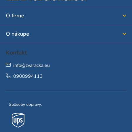
p
ä
O firme
t
i
O nákupe
e
Kontakt
info
@
zvaracka.eu
0908994113
Spôsoby dopravy: