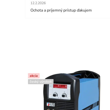
Hodnotenie obchodu je 5 z 5 hviezdičiek.
12.2.2026
Ochota a príjemný prístup ďakujem
akcia
český výrobok