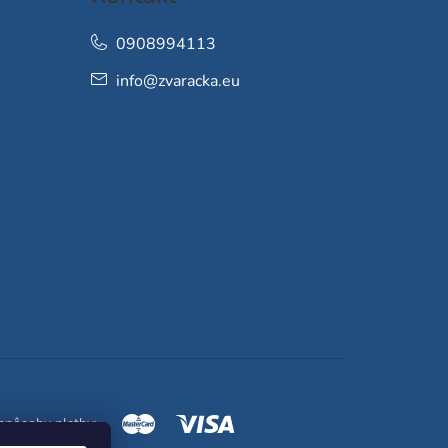
0908994113
info
@
zvaracka.eu
spôsoby platby: