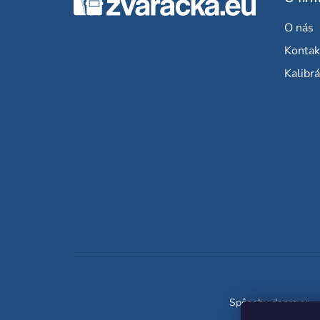
á
O nás
p
Kontak
ä
Kalibrá
t
i
e
Spôsoby dopravy: