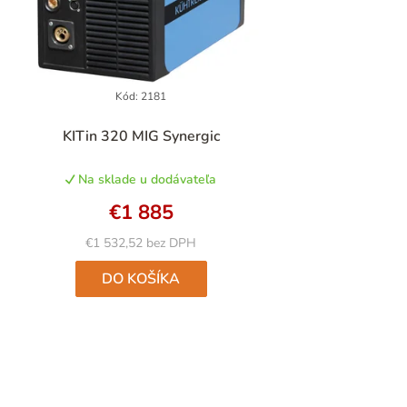
Kód:
2181
KITin 320 MIG Synergic
Na sklade u dodávateľa
€1 885
€1 532,52 bez DPH
DO KOŠÍKA