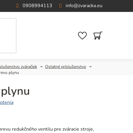
0908994113
info
@
zvaracka.eu
NÁKUPNÝ
KOŠÍK
slušenstvo zváračiek
Ostatné príslušenstvo
revu plynu
 plynu
otenia
hrevu redukčného ventilu pre zváracie stroje,