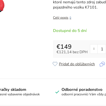
z
ktoré nemajú tento zdroj zabud
5
pojazdného vozíku K7101.
hviezdičiek.
Celý popis
Dostupné do 5 dní
€149
€121,14 bez DPH
Jednotková cena:
Pridať do obľúbených
račky skladom
Odborné poradenstvo
esné vybavenie objednávok
odborní pracovníci Vám vždy 