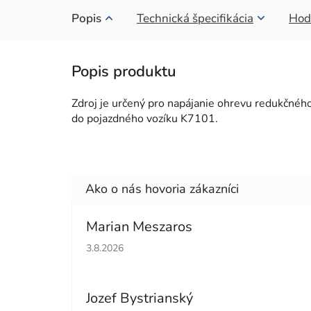
Popis
Technická špecifikácia
Hod
Zdroj je určený pro napájanie ohrevu redukčného
do pojazdného vozíku K7101.
Marian Meszaros
Hodnotenie obchodu je 5 z 5 hviezdičiek.
3.8.2026
Jozef Bystrianský