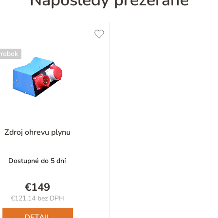
Naposledy prezerané
ýrobok
Zdroj ohrevu plynu
Dostupné do 5 dní
€149
€121,14 bez DPH
Jednotková
cena:
DETAIL