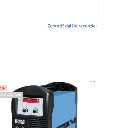
viezdičiek.
Zobraziť ďalšie recenzie
cia
ský výrobok