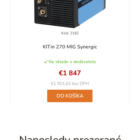
Kód:
2182
KITin 270 MIG Synergic
Na sklade u dodávateľa
€1 847
€1 501,63 bez DPH
DO KOŠÍKA