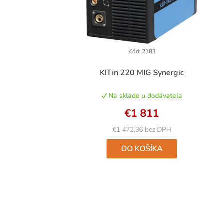
Kód:
2183
KITin 220 MIG Synergic
Na sklade u dodávateľa
€1 811
€1 472,36 bez DPH
DO KOŠÍKA