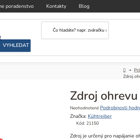
ne poradenstvo
Kontakty
Blog
Domov
Prí
Zdroj oh
Zdroj ohrevu
Priemerné
Podrobnosti hodn
Neohodnotené
hodnotenie
Značka:
Kühtreiber
produktu
Kód:
21150
je
0,0
Zdroj je určený pro napájanie o