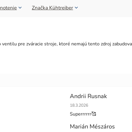
notenie
Značka
Kühtreiber
 ventilu pre zváracie stroje, ktoré nemajú tento zdroj zabudov
Andrii Rusnak
Hodnotenie obchodu je 5 z 5 h
18.3.2026
Superrrrrr🥰
Marián Mészáros