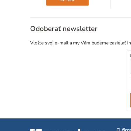
Odoberať newsletter
Vložte svoj e-mail a my Vám budeme zasielať i
Z
O fir