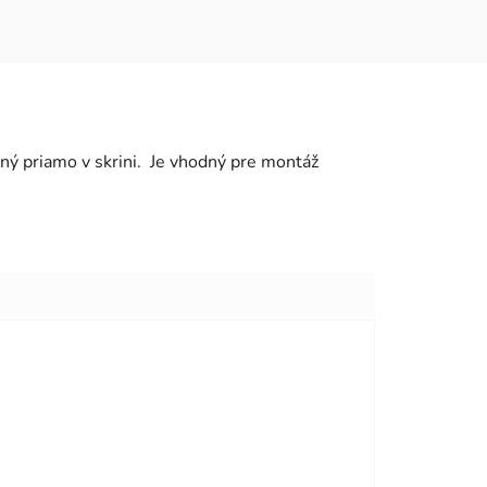
aný priamo v skrini. Je vhodný pre montáž
viezdičiek.