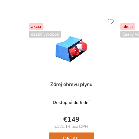
akcia
akcia
český výrobok
český v
Zdroj ohrevu plynu
Dostupné do 5 dní
€149
€121,14 bez DPH
Jednotková
cena:
DETAIL