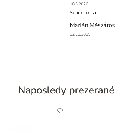
Hodnotenie obchodu je 5 z 5 h
18.3.2026
Superrrrrr🥰
Marián Mészáros
Hodnotenie obchodu je 5 z 5 h
22.12.2025
Naposledy prezerané