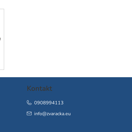
h
Kontakt
0908994113
info
@
zvaracka.eu