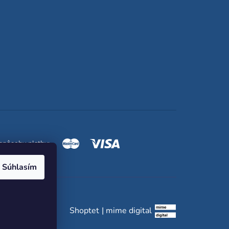
spôsoby platby:
Súhlasím
Shoptet
|
mime digital