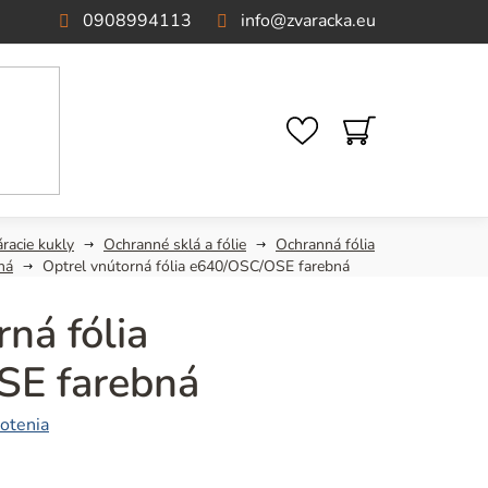
0908994113
info
@
zvaracka.eu
NÁKUPNÝ
KOŠÍK
racie kukly
Ochranné sklá a fólie
Ochranná fólia
ná
Optrel vnútorná fólia e640/OSC/OSE farebná
ná fólia
E farebná
otenia