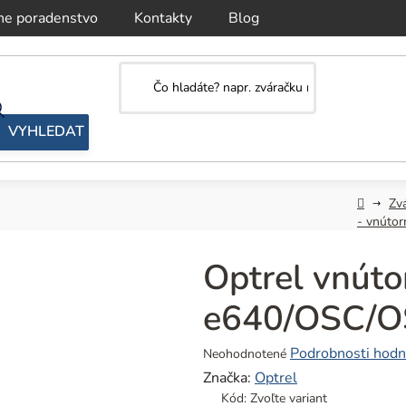
ne poradenstvo
Kontakty
Blog
Domov
Zvá
- vnútor
Optrel vnútor
e640/OSC/OS
Priemerné
Podrobnosti hodn
Neohodnotené
hodnotenie
Značka:
Optrel
produktu
Kód:
Zvoľte variant