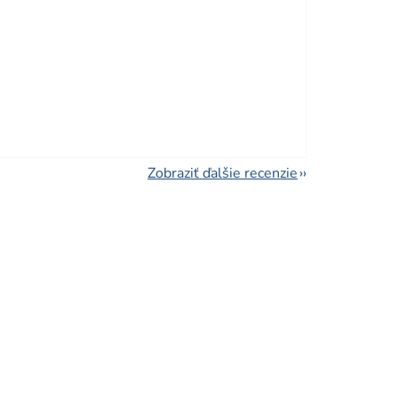
viezdičiek.
viezdičiek.
Zobraziť ďalšie recenzie