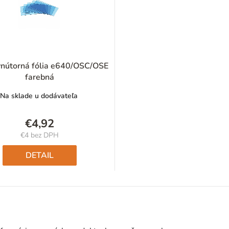
vnútorná fólia e640/OSC/OSE
farebná
Na sklade u dodávateľa
€4,92
€4 bez DPH
Jednotková
cena:
DETAIL