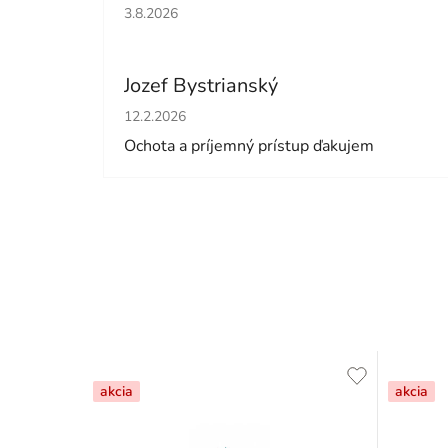
Hodnotenie obchodu je 5 z 5 hviezdičiek.
3.8.2026
Jozef Bystrianský
Hodnotenie obchodu je 5 z 5 hviezdičiek.
12.2.2026
Ochota a príjemný prístup ďakujem
akcia
akcia