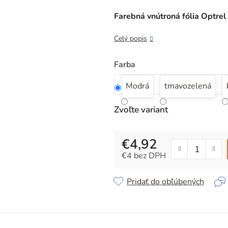
je
0,0
Farebná vnútroná fólia Optre
z
5
Celý popis
hviezdičiek.
Farba
Modrá
tmavozelená
Zvoľte variant
€4,92
€4 bez DPH
Jednotková cena:
Pridať do obľúbených