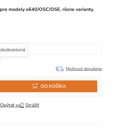
l pre modely e640/OSC/OSE, rôzne varianty.
bledozelená
Možnosti doručenia
DO KOŠÍKA
Opýtať sa
Strážiť