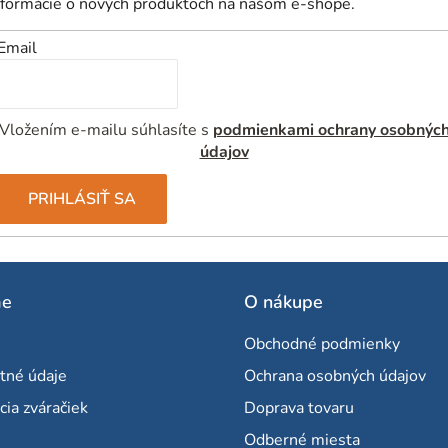
nformácie o nových produktoch na našom e-shope.
Email
Vložením e-mailu súhlasíte s
podmienkami ochrany osobnýc
údajov
PRIHLÁSIŤ SA
me
O nákupe
Obchodné podmienky
tné údaje
Ochrana osobných údajov
cia zváračiek
Doprava tovaru
Odberné miesta