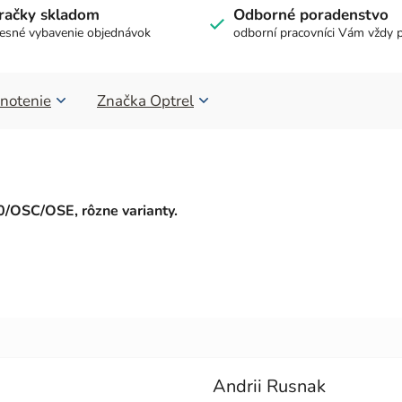
račky skladom
Odborné poradenstvo
esné vybavenie objednávok
odborní pracovníci Vám vždy 
notenie
Značka
Optrel
0/OSC/OSE, rôzne varianty.
Andrii Rusnak