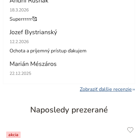
Andrii Rusnak
Hodnotenie obchodu je 5 z 5 hviezdičiek.
18.3.2026
Superrrrrr🥰
Jozef Bystrianský
Hodnotenie obchodu je 5 z 5 hviezdičiek.
12.2.2026
Ochota a príjemný prístup ďakujem
Marián Mészáros
Hodnotenie obchodu je 5 z 5 hviezdičiek.
22.12.2025
Zobraziť ďalšie recenzie
Naposledy prezerané
akcia