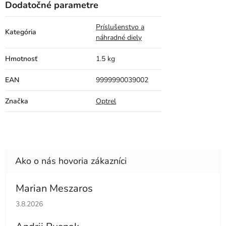
Dodatočné parametre
Príslušenstvo a
Kategória
náhradné diely
Hmotnosť
1.5 kg
EAN
9999990039002
Značka
Optrel
Marian Meszaros
Hodnotenie obchodu je 5 z 5 hviezdičiek.
3.8.2026