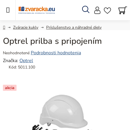
Prejsť
na
obsah
Hľadať
N
KO
Domov
Zváracie kukly
Príslušenstvo a náhradné diely
Optrel prilba s pripojením
Priemerné
Podrobnosti hodnotenia
Neohodnotené
hodnotenie
Značka:
Optrel
produktu
Kód:
5011.100
je
0,0
z
akcia
5
hviezdičiek.