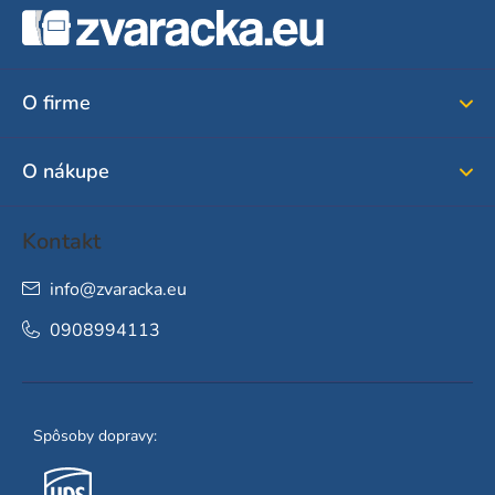
á
p
ä
O firme
t
i
O nákupe
e
Kontakt
info
@
zvaracka.eu
0908994113
Spôsoby dopravy: