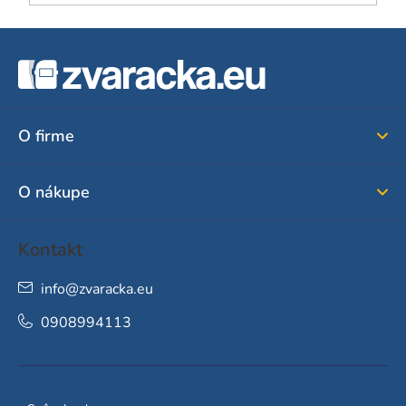
Z
á
p
ä
O firme
t
i
O nákupe
e
Kontakt
info
@
zvaracka.eu
0908994113