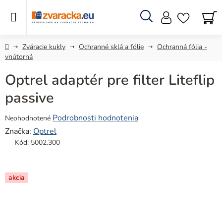
Prejsť
na
obsah
Hľadať
N
KO
Domov
Zváracie kukly
Ochranné sklá a fólie
Ochranná fólia -
vnútorná
Optrel adaptér pre filter Liteflip
passive
Priemerné
Podrobnosti hodnotenia
Neohodnotené
hodnotenie
Značka:
Optrel
produktu
Kód:
5002.300
je
0,0
z
akcia
5
hviezdičiek.