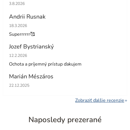
Hodnotenie obchodu je 5 z 5 hviezdičiek.
3.8.2026
Andrii Rusnak
Hodnotenie obchodu je 5 z 5 hviezdičiek.
18.3.2026
Superrrrrr🥰
Jozef Bystrianský
Hodnotenie obchodu je 5 z 5 hviezdičiek.
12.2.2026
Ochota a príjemný prístup ďakujem
Marián Mészáros
Hodnotenie obchodu je 5 z 5 hviezdičiek.
22.12.2025
Zobraziť ďalšie recenzie
Naposledy prezerané