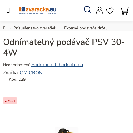
Prejsť
na
obsah
Hľadať
N
KO
Domov
Príslušenstvo zváračiek
Externé podávače drôtu
Odnímateľný podávač PSV 30-
4W
Priemerné
Podrobnosti hodnotenia
Neohodnotené
hodnotenie
Značka:
OMICRON
produktu
Kód:
229
je
0,0
z
akcia
5
hviezdičiek.