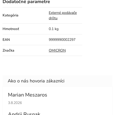
Dodatočné parametre
Externé podávače
Kategória
drôtu
Hmotnosť
0.1 kg
EAN
9999990002297
Značka
OMICRON
Marian Meszaros
Hodnotenie obchodu je 5 z 5 hviezdičiek.
3.8.2026
Andrii Rusnak