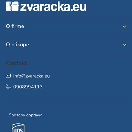
á
p
ä
O firme
t
i
O nákupe
e
Kontakt
info
@
zvaracka.eu
0908994113
Spôsoby dopravy: