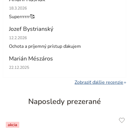
Hodnotenie obchodu je 5 z 5 hviezdičiek.
18.3.2026
Superrrrrr🥰
Jozef Bystrianský
Hodnotenie obchodu je 5 z 5 hviezdičiek.
12.2.2026
Ochota a príjemný prístup ďakujem
Marián Mészáros
Hodnotenie obchodu je 5 z 5 hviezdičiek.
22.12.2025
Zobraziť ďalšie recenzie
Naposledy prezerané
akcia