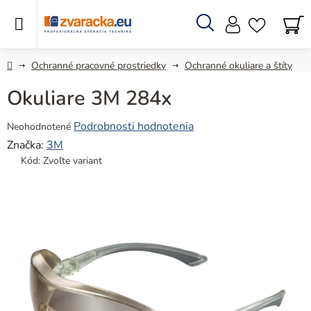
Prejsť
na
obsah
Hľadať
N
KO
Domov
Ochranné pracovné prostriedky
Ochranné okuliare a štíty
Okuliare 3M 284x
Priemerné
Podrobnosti hodnotenia
Neohodnotené
hodnotenie
Značka:
3M
produktu
Kód:
Zvoľte variant
je
0,0
z
5
hviezdičiek.