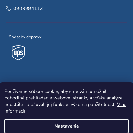
0908994113
Spôsoby dopravy:
Obľúbené spôsoby platby:
Používame súbory cookie, aby sme vám umožnili
pohodlné prehliadanie webovej stránky a vďaka analýze
neustále zlepšovali jej funkcie, výkon a použiteľnosť.
Viac
informácií
Nastavenie
Shoptet
|
mime digital