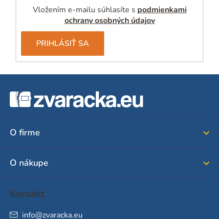
Vložením e-mailu súhlasíte s
podmienkami
ochrany osobných údajov
PRIHLÁSIŤ SA
Z
á
p
ä
O firme
t
i
O nákupe
e
Kontakt
info
@
zvaracka.eu