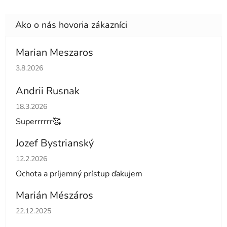
Marian Meszaros
Hodnotenie obchodu je 5 z 5 hviezdičiek.
3.8.2026
Andrii Rusnak
Hodnotenie obchodu je 5 z 5 hviezdičiek.
18.3.2026
Superrrrrr🥰
Jozef Bystrianský
Hodnotenie obchodu je 5 z 5 hviezdičiek.
12.2.2026
Ochota a príjemný prístup ďakujem
Marián Mészáros
Hodnotenie obchodu je 5 z 5 hviezdičiek.
22.12.2025