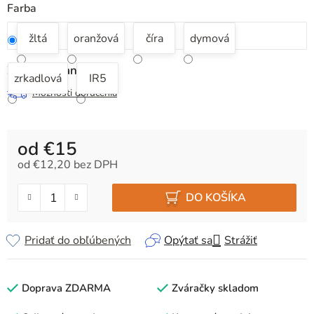
Farba
žltá
oranžová
číra
dymová
Zvoľte variant
zrkadlová
IR5
Možnosti doručenia
od
€15
od
€12,20
bez DPH
Jednotková cena:
DO KOŠÍKA
Pridať do obľúbených
Opýtať sa
Strážiť
Doprava ZDARMA
Zváračky skladom