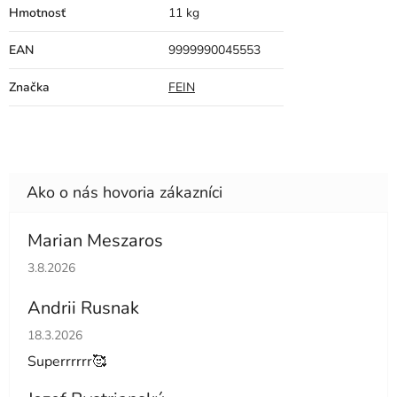
Hmotnosť
11 kg
EAN
9999990045553
Značka
FEIN
Marian Meszaros
Hodnotenie obchodu je 5 z 5 hviezdičiek.
3.8.2026
Andrii Rusnak
Hodnotenie obchodu je 5 z 5 hviezdičiek.
18.3.2026
Superrrrrr🥰