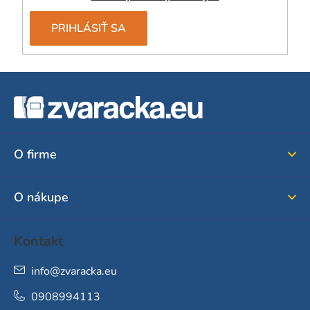
PRIHLÁSIŤ SA
Z
á
p
ä
O firme
t
i
O nákupe
e
Kontakt
info
@
zvaracka.eu
0908994113