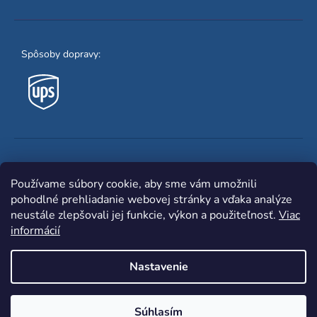
Spôsoby dopravy:
Obľúbené spôsoby platby:
Používame súbory cookie, aby sme vám umožnili
pohodlné prehliadanie webovej stránky a vďaka analýze
neustále zlepšovali jej funkcie, výkon a použiteľnosť.
Viac
informácií
Nastavenie
Shoptet
|
mime digital
Copyright 2026
www.zvaracka.eu
. Všetky práva
Súhlasím
vyhradené.