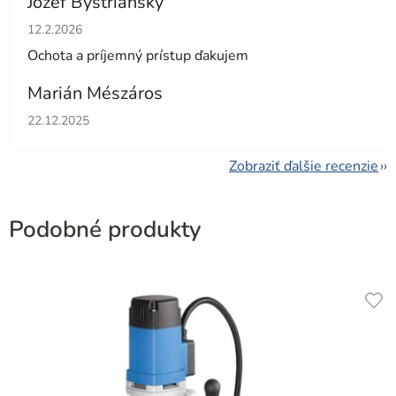
Jozef Bystrianský
Hodnotenie obchodu je 5 z 5 hviezdičiek.
12.2.2026
Ochota a príjemný prístup ďakujem
Marián Mészáros
Hodnotenie obchodu je 5 z 5 hviezdičiek.
22.12.2025
Zobraziť ďalšie recenzie
Podobné produkty