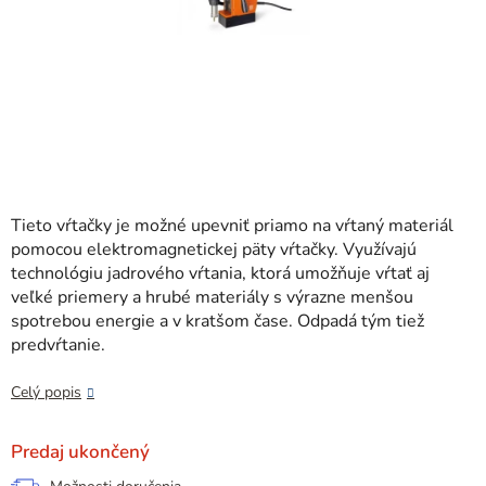
Tieto vŕtačky je možné upevniť priamo na vŕtaný materiál
pomocou elektromagnetickej päty vŕtačky. Využívajú
technológiu jadrového vŕtania, ktorá umožňuje vŕtať aj
veľké priemery a hrubé materiály s výrazne menšou
spotrebou energie a v kratšom čase. Odpadá tým tiež
predvŕtanie.
Celý popis
Predaj ukončený