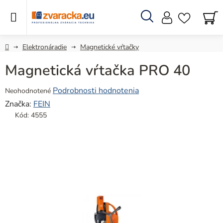
Prejsť
na
obsah
Hľadať
N
KO
Domov
Elektronáradie
Magnetické vŕtačky
Magnetická vŕtačka PRO 40
Priemerné
Podrobnosti hodnotenia
Neohodnotené
hodnotenie
Značka:
FEIN
produktu
Kód:
4555
je
0,0
z
5
hviezdičiek.