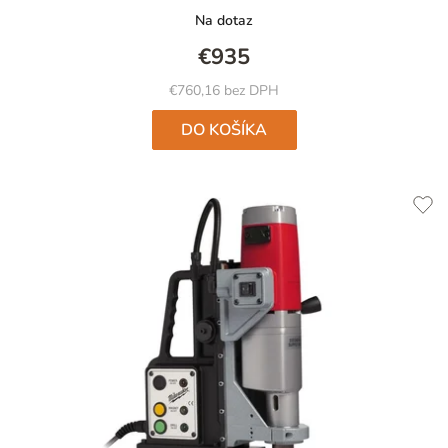
Na dotaz
€935
€760,16 bez DPH
DO KOŠÍKA