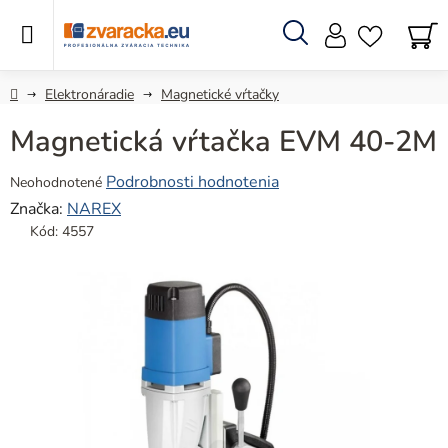
Prejsť
na
obsah
Hľadať
N
KO
Domov
Elektronáradie
Magnetické vŕtačky
Magnetická vŕtačka EVM 40-2M
Priemerné
Podrobnosti hodnotenia
Neohodnotené
hodnotenie
Značka:
NAREX
produktu
Kód:
4557
je
0,0
z
5
hviezdičiek.