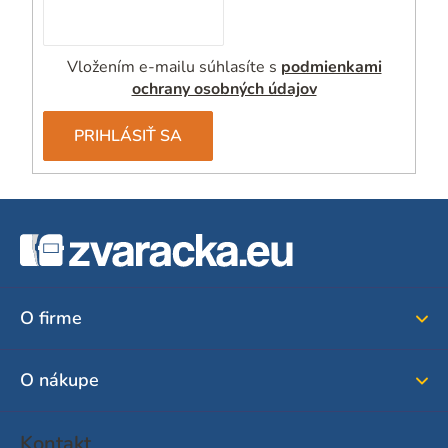
Vložením e-mailu súhlasíte s
podmienkami
ochrany osobných údajov
PRIHLÁSIŤ SA
Z
á
p
ä
O firme
t
i
O nákupe
e
Kontakt