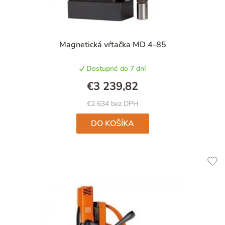
Magnetická vŕtačka MD 4-85
Dostupné do 7 dní
€3 239,82
€2 634 bez DPH
DO KOŠÍKA