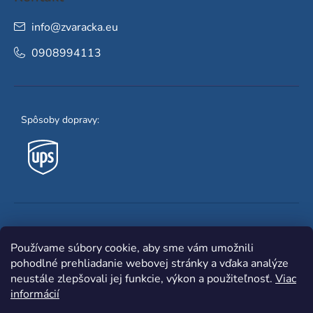
info
@
zvaracka.eu
0908994113
Spôsoby dopravy:
Obľúbené spôsoby platby:
Používame súbory cookie, aby sme vám umožnili
pohodlné prehliadanie webovej stránky a vďaka analýze
neustále zlepšovali jej funkcie, výkon a použiteľnosť.
Viac
informácií