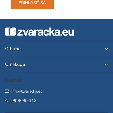
PRIHLÁSIŤ SA
Z
á
p
ä
O firme
t
i
O nákupe
e
Kontakt
info
@
zvaracka.eu
0908994113