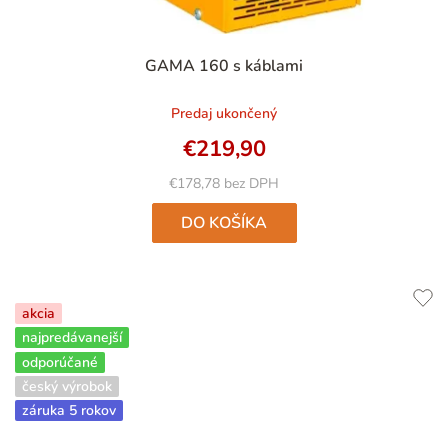
Priemerné
GAMA 160 s káblami
hodnotenie
produktu
Predaj ukončený
je
5,0
€219,90
z
5
€178,78 bez DPH
hviezdičiek.
DO KOŠÍKA
akcia
najpredávanejší
odporúčané
český výrobok
záruka 5 rokov