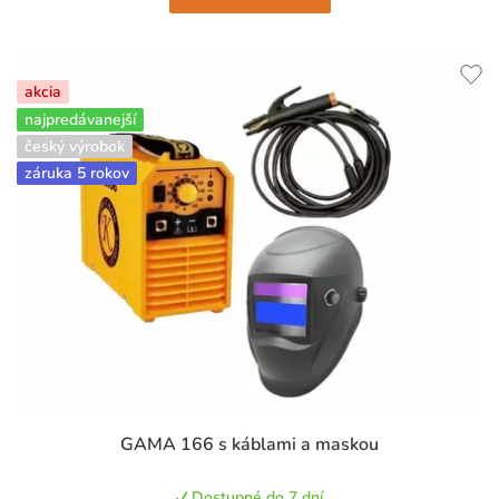
akcia
najpredávanejší
český výrobok
záruka 5 rokov
GAMA 166 s káblami a maskou
Dostupné do 7 dní