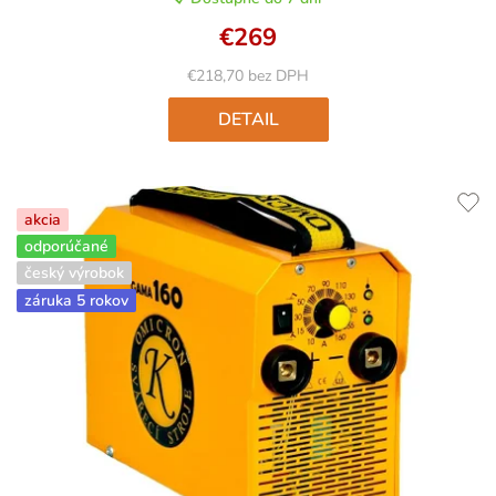
€269
€218,70 bez DPH
DETAIL
akcia
odporúčané
český výrobok
záruka 5 rokov