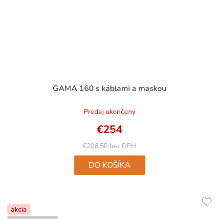
Priemerné
GAMA 160 s káblami a maskou
hodnotenie
produktu
Predaj ukončený
je
4,9
€254
z
5
€206,50 bez DPH
hviezdičiek.
DO KOŠÍKA
akcia