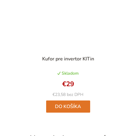
Priemerné
Kufor pre invertor KITin
hodnotenie
produktu
Skladom
je
4,9
€29
z
5
€23,58 bez DPH
hviezdičiek.
DO KOŠÍKA