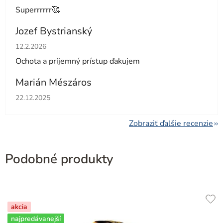
Superrrrrr🥰
Jozef Bystrianský
Hodnotenie obchodu je 5 z 5 hviezdičiek.
12.2.2026
Ochota a príjemný prístup ďakujem
Marián Mészáros
Hodnotenie obchodu je 5 z 5 hviezdičiek.
22.12.2025
Zobraziť ďalšie recenzie
Podobné produkty
akcia
najpredávanejší