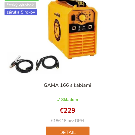
český výrobok
záruka 5 rokov
GAMA 166 s káblami
Skladom
€229
€186,18 bez DPH
DETAIL