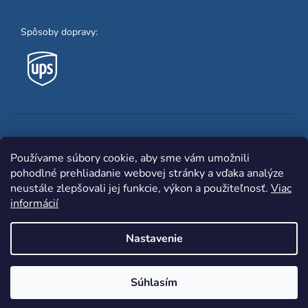
Spôsoby dopravy:
Obľúbené spôsoby platby:
Používame súbory cookie, aby sme vám umožnili
pohodlné prehliadanie webovej stránky a vďaka analýze
neustále zlepšovali jej funkcie, výkon a použiteľnosť.
Viac
informácií
Nastavenie
Shoptet
|
mime digital
Copyright 2026
www.zvaracka.eu
. Všetky práva
Súhlasím
vyhradené.