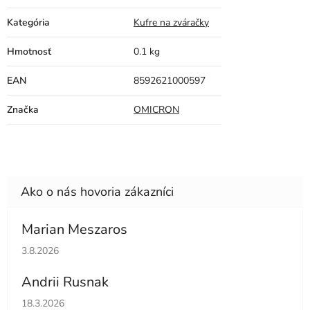
Kategória
Kufre na zváračky
Hmotnosť
0.1 kg
EAN
8592621000597
Značka
OMICRON
Marian Meszaros
Hodnotenie obchodu je 5 z 5 hviezdičiek.
3.8.2026
Andrii Rusnak
Hodnotenie obchodu je 5 z 5 hviezdičiek.
18.3.2026