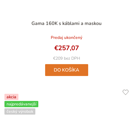
Priemerné
Gama 160K s káblami a maskou
hodnotenie
produktu
Predaj ukončený
je
4,8
€257,07
z
5
€209 bez DPH
hviezdičiek.
DO KOŠÍKA
akcia
najpredávanejší
český výrobok