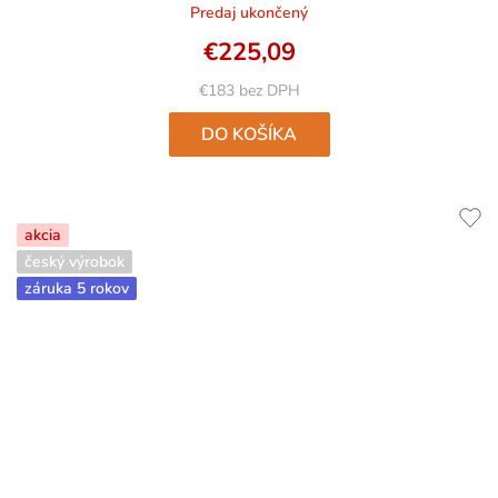
Predaj ukončený
€225,09
€183 bez DPH
DO KOŠÍKA
akcia
český výrobok
záruka 5 rokov