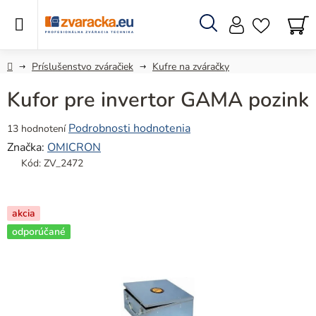
Prejsť
na
obsah
Hľadať
N
KO
Domov
Príslušenstvo zváračiek
Kufre na zváračky
Kufor pre invertor GAMA pozink
Priemerné
Podrobnosti hodnotenia
13 hodnotení
hodnotenie
Značka:
OMICRON
produktu
Kód:
ZV_2472
je
4,8
z
akcia
5
odporúčané
hviezdičiek.