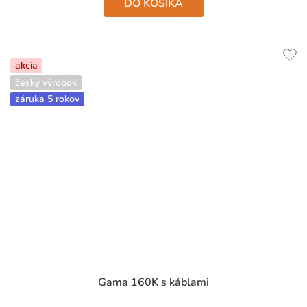
DO KOŠÍKA
akcia
český výrobok
záruka 5 rokov
Gama 160K s káblami