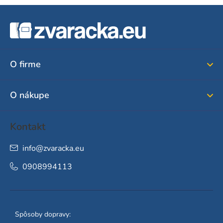
Z
á
p
ä
O firme
t
i
O nákupe
e
Kontakt
info
@
zvaracka.eu
0908994113
Spôsoby dopravy: