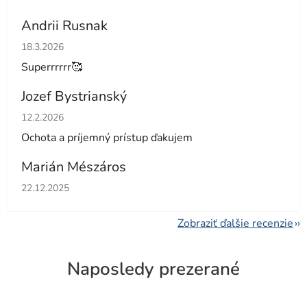
Andrii Rusnak
Hodnotenie obchodu je 5 z 5 hviezdičiek.
18.3.2026
Superrrrrr🥰
Jozef Bystrianský
Hodnotenie obchodu je 5 z 5 hviezdičiek.
12.2.2026
Ochota a príjemný prístup ďakujem
Marián Mészáros
Hodnotenie obchodu je 5 z 5 hviezdičiek.
22.12.2025
Zobraziť ďalšie recenzie
Naposledy prezerané