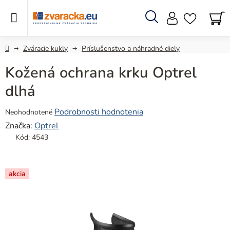
Prejsť
na
obsah
Hľadať
N
KO
Domov
Zváracie kukly
Príslušenstvo a náhradné diely
Kožená ochrana krku Optrel
dlhá
Priemerné
Podrobnosti hodnotenia
Neohodnotené
hodnotenie
Značka:
Optrel
produktu
Kód:
4543
je
0,0
z
akcia
5
hviezdičiek.