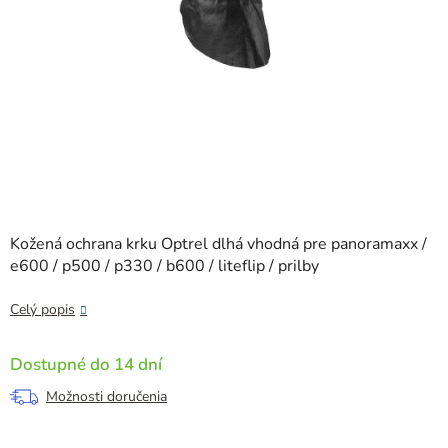
Kožená ochrana krku Optrel dlhá vhodná pre panoramaxx /
e600 / p500 / p330 / b600 / liteflip / prilby
Celý popis
Dostupné do 14 dní
Možnosti doručenia