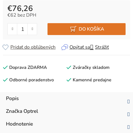
€76,26
€62 bez DPH
Jednotková cena:
DO KOŠÍKA
Pridať do obľúbených
Opýtať sa
Strážiť
Doprava ZDARMA
Zváračky skladom
Odborné poradenstvo
Kamenné predajne
Popis
Značka
Optrel
Hodnotenie