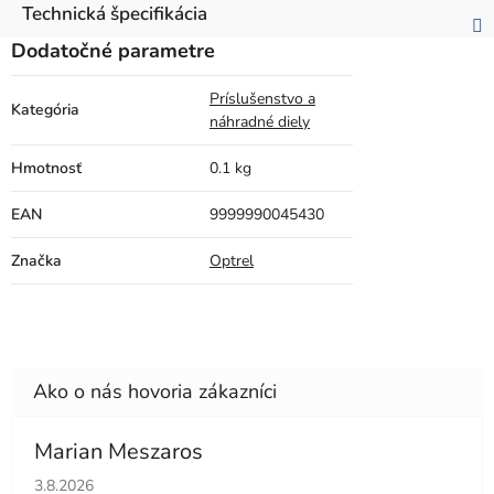
Technická špecifikácia
Dodatočné parametre
Príslušenstvo a
Kategória
náhradné diely
Hmotnosť
0.1 kg
EAN
9999990045430
Značka
Optrel
Marian Meszaros
Hodnotenie obchodu je 5 z 5 hviezdičiek.
3.8.2026