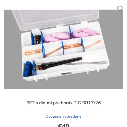
Priemerné
SET s dielmi pre horák TIG SR17/26
hodnotenie
produktu
Dočasne vypredané
je
4,9
€40