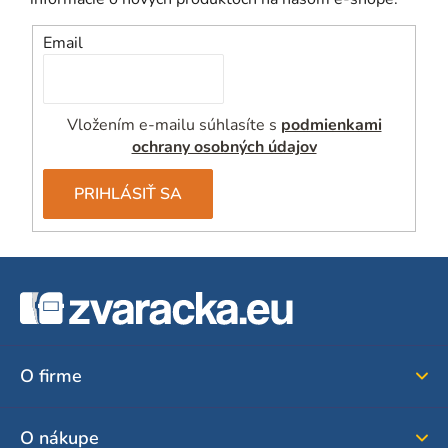
Email
Vložením e-mailu súhlasíte s
podmienkami
ochrany osobných údajov
PRIHLÁSIŤ SA
Z
á
p
ä
O firme
t
i
O nákupe