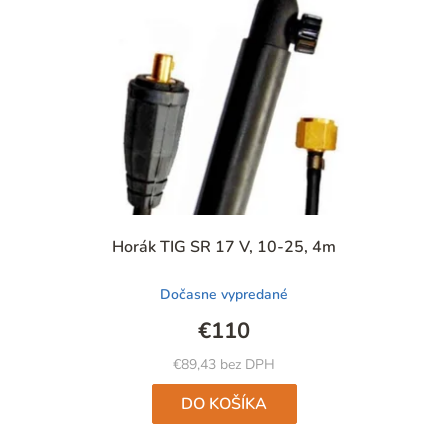
Priemerné
Horák TIG SR 17 V, 10-25, 4m
hodnotenie
produktu
Dočasne vypredané
je
4,7
€110
z
5
€89,43 bez DPH
hviezdičiek.
DO KOŠÍKA