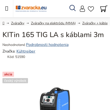
Prejsť
na
obsah
Hľadať
N
KO
Domov
Zváračky
Zváračky na elektródu (MMA)
Zváračky + káble
KITin 165 TIG LA s káblami 3m
Priemerné
Podrobnosti hodnotenia
Neohodnotené
hodnotenie
Značka:
Kühtreiber
produktu
Kód:
51590
je
0,0
z
akcia
5
český výrobok
hviezdičiek.