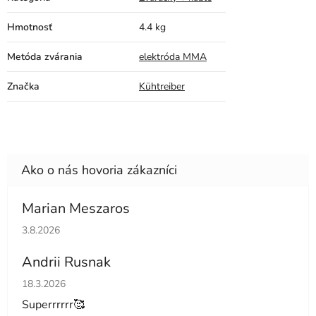
Hmotnosť
4.4 kg
Metóda zvárania
elektróda MMA
Značka
Kühtreiber
Marian Meszaros
Hodnotenie obchodu je 5 z 5 hviezdičiek.
3.8.2026
Andrii Rusnak
Hodnotenie obchodu je 5 z 5 hviezdičiek.
18.3.2026
Superrrrrr🥰