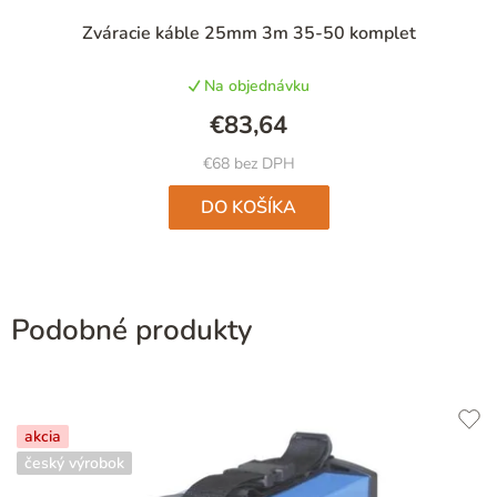
Priemerné
Zváracie káble 25mm 3m 35-50 komplet
hodnotenie
produktu
Na objednávku
je
5,0
€83,64
z
5
€68 bez DPH
hviezdičiek.
DO KOŠÍKA
Podobné produkty
akcia
český výrobok