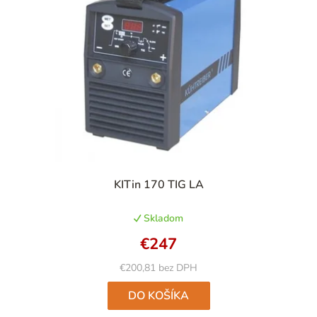
Priemerné
KITin 170 TIG LA
hodnotenie
produktu
Skladom
je
5,0
€247
z
5
€200,81 bez DPH
hviezdičiek.
DO KOŠÍKA