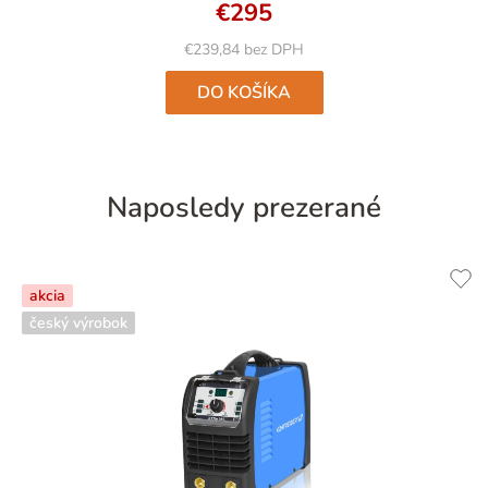
€295
€239,84 bez DPH
DO KOŠÍKA
Naposledy prezerané
akcia
český výrobok