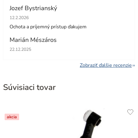
Jozef Bystrianský
Hodnotenie obchodu je 5 z 5 hviezdičiek.
12.2.2026
Ochota a príjemný prístup ďakujem
Marián Mészáros
Hodnotenie obchodu je 5 z 5 hviezdičiek.
22.12.2025
Zobraziť ďalšie recenzie
Súvisiaci tovar
akcia