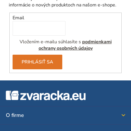
informácie o nových produktoch na našom e-shope.
Email
Vložením e-mailu súhlasíte s
podmienkami
ochrany osobných údajov
PRIHLÁSIŤ SA
Z
á
p
ä
O firme
t
i