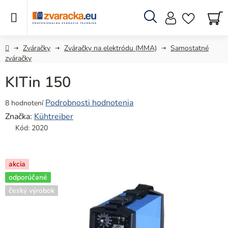
Prejsť
na
obsah
Hľadať
N
KO
Domov
Zváračky
Zváračky na elektródu (MMA)
Samostatné
zváračky
KITin 150
Priemerné
Podrobnosti hodnotenia
8 hodnotení
hodnotenie
Značka:
Kühtreiber
produktu
Kód:
2020
je
4,9
z
akcia
5
odporúčané
hviezdičiek.
český výrobok