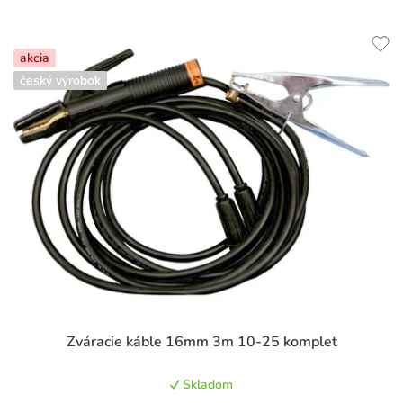
akcia
český výrobok
Priemerné
Zváracie káble 16mm 3m 10-25 komplet
hodnotenie
produktu
Skladom
je