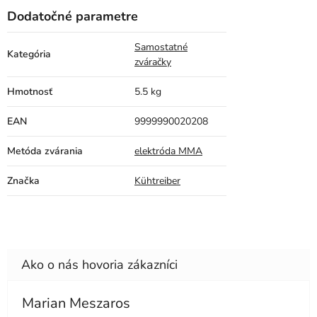
Dodatočné parametre
Samostatné
Kategória
zváračky
Hmotnosť
5.5 kg
EAN
9999990020208
Metóda zvárania
elektróda MMA
Značka
Kühtreiber
Marian Meszaros