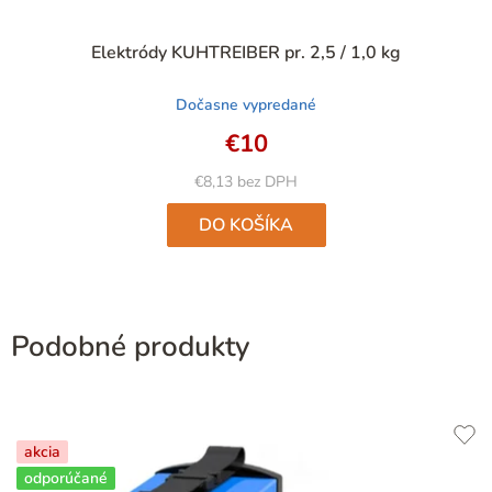
Priemerné
Elektródy KUHTREIBER pr. 2,5 / 1,0 kg
hodnotenie
produktu
Dočasne vypredané
je
4,9
€10
z
5
€8,13 bez DPH
hviezdičiek.
DO KOŠÍKA
Podobné produkty
akcia
odporúčané