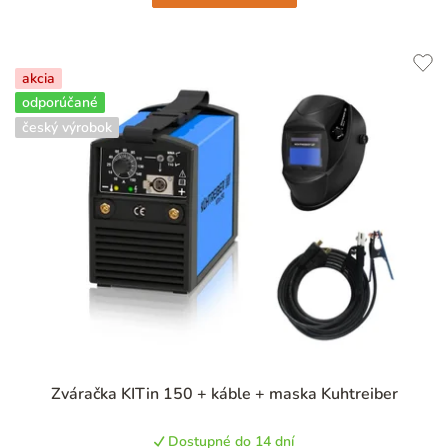
akcia
odporúčané
český výrobok
Priemerné
Zváračka KITin 150 + káble + maska Kuhtreiber
hodnotenie
produktu
Dostupné do 14 dní
je