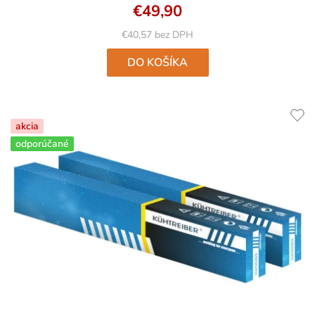
4,9
€49,90
z
5
€40,57 bez DPH
hviezdičiek.
DO KOŠÍKA
akcia
odporúčané