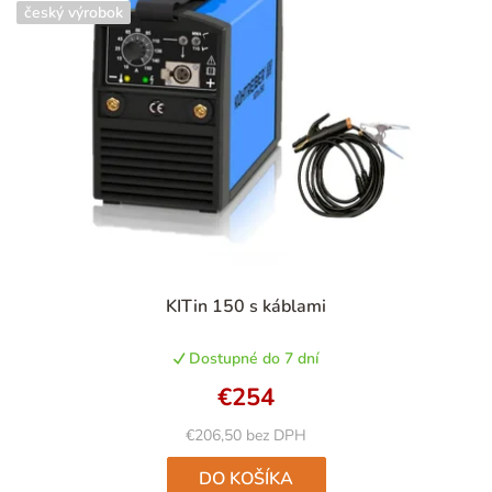
český výrobok
Priemerné
KITin 150 s káblami
hodnotenie
produktu
Dostupné do 7 dní
je
4,9
€254
z
5
€206,50 bez DPH
hviezdičiek.
DO KOŠÍKA