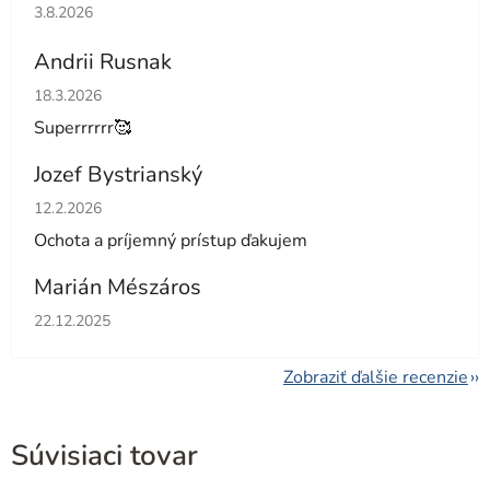
Hodnotenie obchodu je 5 z 5 hviezdičiek.
3.8.2026
Andrii Rusnak
Hodnotenie obchodu je 5 z 5 hviezdičiek.
18.3.2026
Superrrrrr🥰
Jozef Bystrianský
Hodnotenie obchodu je 5 z 5 hviezdičiek.
12.2.2026
Ochota a príjemný prístup ďakujem
Marián Mészáros
Hodnotenie obchodu je 5 z 5 hviezdičiek.
22.12.2025
Zobraziť ďalšie recenzie
Súvisiaci tovar